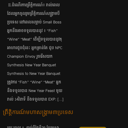
II.ដំណើរការព្រឹត្តិការណ៍៖ រាល់ពេល
ដែលអ្នកចូលរួមព្រឹត្តិការណ៍សង្គ្រាមបី
ប្រទេស នៅពេលសម្លាប់ Small Boss
អ្នកនឹងអាចទទួលបាននូវ​ ៖ “Fish”
“Wine” “Meat” ដើម្បីទទួលបាននូវតុ
អាហារជួបជុំនេះ អ្នកគ្រាន់តែ ជូប​ NPC
Champion Envoy រួចរើសយក
Synthesis New Year Banquet
Synthesis to New Year Banquet
ត្រូវការ “Fish” “Wine” “Meat” អ្នក
នឹងទទួលបាន New Year Feast មួយ
រាល់ 14វិនាទី នឹងទទួលបាន EXP: […]
ព្រឹត្តិការណ៍មហាសង្គ្រាម៣ប្រទេស