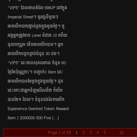
”VIP5” ដែលមានតំលៃ 699JP នៅក្នុង
Imperial Street។ តួអង្គនីមួយៗ
អាចបើកយករង្វាន់ម្តងក្នុងមួយថ្ងៃ។ តួ
អង្គអ្នកត្រូវមាន Level ធំជាង 10 ហើយ
ចូលបក្សរួច ទើបអាចបើកបាន។ អ្នក
អាចបើកបន្តបន្ទាប់ចំនួន 30 ដង។
“VIP5” នេះមានសុពលភាព ចំនួន 60
ថ្ងៃតែប៉ុណ្ណោះ។ បញ្ជាក់៖ Item នេះ
អាចបើកបានតែម្តងក្នុងមួយថ្ងៃ។ ដូច
នេះទោះជាអ្នកទិញលើសពី២ ក៏បើក
បានតែ១ ដែល។ ចំនួនដងនៃការបើក
Experience Overlord Token Reward
Item 1 2000000 500 Five […]
Page 1 of 19
1
2
3
4
5
...
10
...