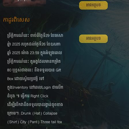
អានអត្ថបទ
កាដូរពិសេស
ព្រឹត្តិការណ៏នេះ ចាប់ពីថ្ងៃទី29 ខែមេសា
អានអត្ថបទ
ឆ្នំា 2025 រហូតដល់ថ្ងៃទី26 ខែឧសភា
ឆ្នាំ 2025 ម៉ោង 23:59 ក្នុងអំឡុងពេល
ព្រឹត្តិការណ៍នេះ តួអង្គដែលមានកម្រិត
80 ឬខ្ពស់ជាងនេះ នឹងទទួលបាន Gift
Box ដោយ​ស្វ័យប្រវត្តិ ទៅ
ក្នុងInventory នៅពេលLogin ជាលើក
ដំបូង ៕ ធ្វើការ Right Click
ដើម្បីបើកវានឹងទទួលបានរង្វាន់ដូចខាង
ក្រោម។ Drunk (Hat) Collapse
(Shirt) City (Pant) Three tail fox