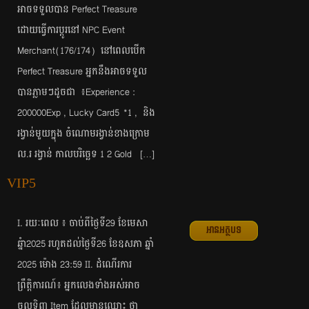
អាចទទួលបាន Perfect Treasure ​
ដោយធ្វើការប្តូរនៅ NPC Event
Merchant(176/174) នៅពេលបើក
Perfect Treasure អ្នកនឹងអាចទទួល
បានភ្លាមៗដូចជា​ ​ ៖​​Experience :
200000Exp , Lucky Card5 *1 , និង
រង្វាន់មួយក្នុង ចំណោមរង្វាន់ខាងក្រោម
ល.រ រង្វាន់ កាលបរិច្ឆេទ 1 2 Gold […]
VIP5
I. រយៈពេល ៖ ចាប់ពីថ្ងៃទី29 ខែមេសា
អានអត្ថបទ
ឆ្នំា2025 រហូតដល់ថ្ងៃទី26 ខែឧសភា​ ឆ្នាំ
2025 ម៉ោង 23:59 II. ដំណើរការ
ព្រឹត្តិការណ៍៖ ​​អ្នកលេងទាំងអស់អាច
ចូលទិញ Item ដែលមានឈ្មោះ ថា