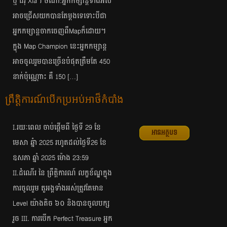
ឬ ជំរុំ Xia។ ចំណាំ:អ្នកកម្សាន្តទាំងអស់
អាចជ្រើសយកបានតែម្តងទេទោះបីជា
អ្នកកម្សាន្តចាកចេញពឺMapក៏ដោយ។
ក្នុង Map Champion នេះអ្នកកម្សាន្ត
អាចចូលរួមបានច្រើនបំផុតត្រឹមតែ 450
នាក់ប៉ុណ្ណោះ គឺ 150 […]
ព្រឹត្តិការណ៍បើកប្រអប់អាថ៏កំបាំង
I.រយៈពេល ចាប់ផ្តើមពី ថ្ងៃទី 29 ខែ
អានអត្ថបទ
មេសា ឆ្នំា 2025 រហូតដល់ថ្ងៃទី26 ខែ
ឧសភា ឆ្នាំ 2025 ម៉ោង 23:59
II.ដំណើរ នៃ ព្រឹត្តិការណ៍ លក្ខខ័ណ្ឌក្នុង
ការចូលរួម តួអង្គទាំងអស់ត្រូវតែមាន
Level យ៉ាងតិច ៦០ និងបានចូលបក្ស
រួច III. ការបើក Perfect Treasure អ្នក