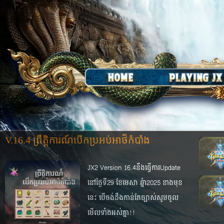
V.16.4 ព្រឹត្តិការណ៍បើកប្រអប់អាថ៏កំបាំង
JX2 Version 16.4នឹងធ្វើការUpdate
នៅថ្ងៃទី29 ខែមេសា ឆ្នំា2025 ខាងមុខ
នេះ បើចង់ដឹងកាន់តែច្បាស់សូមចូល
មើលទាំងអស់គ្នា!!