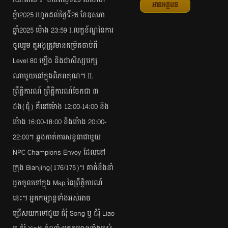
រយៈពេល ៖ ចាប់ពីថ្ងៃទី29 ខែមេសា
អានអត្ថបទ
ឆ្នំា2025 រហូតដល់ថ្ងៃទី26 ខែឧសភា
ឆ្នាំ2025 ម៉ោង 23:59 I.លក្ខខ័ណ្ឌនៃការ
ចូលរួម តួអង្គត្រូវមានកម្រិតចាប់ពី
Level 80 ឡើង និងជាសិស្សបក្ស
ណាមួយនៅក្នុងពិភពគុណ។ II.
ព្រឹត្តិការណ៍ ព្រឹត្តិការណ៍ចែកជា ៣
ដង(ជុំ) គឺនៅម៉ោង 12:00-14:00 និង
ម៉ោង 16:00-18:00 និងម៉ោង 20:00-
22:00។ ឆ្លងកាត់ការសន្ទនាជាមួយ
NPC Champions Envoy ដែលនៅ
ក្រុង Bianjing(176/175)។ គាត់នឹងនាំ
អ្នកចូលទៅក្នុង Map នៃព្រឹត្តិការណ៍
នេះ។ អ្នកកម្សាន្តទាំងអស់អាច
ជ្រើសយកទៅជួយ ជំរុំ Song ឬ ជំរុំ Liao