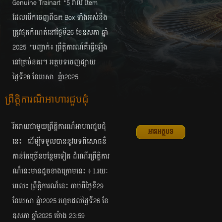
Genuine Trainart *5 រាល់ Item
ដែលបើកចេញពីGift Box ទាំងអស់នឹង
ត្រូវផុតកំណត់នៅថ្ងៃទី​26 ខែឧសភា ឆ្នាំ
2025 *បញ្ជាក់៖ ព្រឹត្តិការណ៍គឺធ្វើឡើង
នៅគ្រប់នគរ។ អត្ថបទចេញផ្សាយ
ថ្ងៃទី28 ខែមេសា ​ ឆ្នំា2025
ព្រឹត្តិការណ៏អាហារជួបជុំ
រីករាយជាមួយព្រឹត្តិការណ៏អាហារជួបជុំ
អានអត្ថបទ
នេះ​ ​ ដើម្បីទទួលបាននូវបទពិសោធន៏
កាន់តែច្រើនបន្ថែមទៀត​ ដំណើរព្រឹត្តិការ
ណ៏នេះមានដូចខាងក្រោមនេះ ៖ I.រយៈ
ពេល៖ ព្រឹត្តិការណ៏នេះ ចាប់ពីថ្ងៃទី29
ខែមេសា ឆ្នំា2025 រហូតដល់ថ្ងៃទី26 ខែ
ឧសភា ឆ្នាំ2025 ម៉ោង 23:59