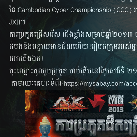
នៃ ​Cambodian Cyber Championship (CCC) របស់
JXII។
ការ​​ប្រកួត​​ជ្រើស​​រើស​​ ជើង​ខ្លាំង​សម្រាប់​ឆ្នាំ​​២០១៣​​ ប
ដំបង​​និង​​បន្ទាយ​​មាន​​ជ័យ​​ហើយ!​​រៀប​​ចំ​​ក្រុម​​របស់​​អ្នក
យក​​ជើង​​ឯក​​!​
ចុះ​​ឈ្មោះ​​ចូល​រួម​ប្រកួត​​​​ ចាប់ផ្តើម​​​នៅ​​ថ្ងៃ​​សៅរ៍​ទ
តាម​រយៈ​គេហៈ​ទំព័រ​-
https://mysabay.com/acc