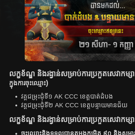
លក្ខខ័ណ្ឌ និងរង្វាន់សម្រាប់ការប្រកួតសេវាកម្
)
ក្នុងការចុះឈ្មោះ
វគ្គជម្រុះជុំទី១ AK CCC ខេត្តបាត់ដំបង
វគ្គជម្រុះជុំទី២ AK CCC ខេត្តបន្ទាយមានជ័យ
លក្ខខ័ណ្ឌ និងរង្វាន់សម្រាប់ការប្រកួតសេវាកម្ស
ចុះឈ្មោះនិងទទួលបានតួអង្គកម្រិត ៩០​​ និងសម្ភារៈ