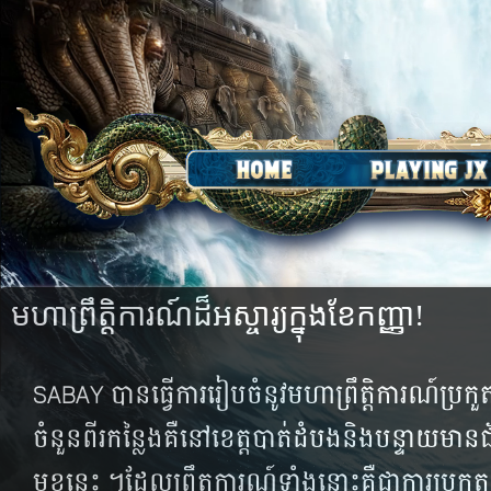
មហាព្រឹត្តិការណ៍ដ៏អស្ចារ្យក្នុងខែកញ្ញា!
SABAY បាន​ធ្វើ​ការ​រៀប​ចំនូវ​​មហា​ព្រឹត្តិ​ការណ៍​ប្រកួត​ដ
ចំនួន​ពីរ​កន្លៃង​គឺ​នៅខេត្តបាត់​ដំបង​និង​បន្ទាយ​មាន​ជ័
មុខ​នេះ​ ។ដែល​ព្រឹត្តការណ៍​ទាំង​នោះ​គឺ​ជា​ការ​ប្រកួត​ជម្