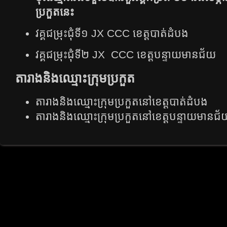
ប្រកួតនេះ
វគ្គជម្រុះជុំទី១ JX CCC ខេត្តបាត់ដំបង
វគ្គជម្រុះជុំទី២ JX CCC ខេត្តបន្ទាយមានជ័យ
តារាង​និង​ឈ្មោះ​ក្រុម​ប្រកួត​
តារាង​និង​ឈ្មោះ​ក្រុម​ប្រកួត​នៅ​ខេត្ត​បាត់​ដំបង
តារាង​និង​ឈ្មោះ​ក្រុម​ប្រកួត​នៅ​ខេត្ត​បន្ទាយ​មាន​ជ