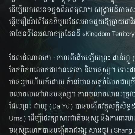
ដើម្បី​យក​លេខ​១​​ក្នុង​ពិភព​គុណ។​ សង្គ្រាម​ដ៍​កាច​ស
ផ្ដើម​រឿង​រ៉ាវ​ពី​ផែន​ទី​មួយ​ដែល​អាច​ជួយ​ឱ្យ​ក្លាយ​ជា​
ថា​ផែន​ទី​នៃ​អណាចក្រ​ដែនដី​ «Kingdom Territo
ដែល​ដំណាល​ថា​ : កាល​ពី​ដើម​ឡើយ​ព្រះ​ ផាន់ហ្គូ​
ចែក​ពិភព​លោក​ជា​ឋាន​ទេវតា​ និង​មនុស្ស​។ ទោះ​ជា
ឋានៈ​រួច​ហើយ​ក៍​ដោយ​ ក៍​នៅ​មាន​សត្វ​ចំលែក​ជា​ច្រើ
ចលាចល​នៅ​ឋាន​មនុស្ស។ ភាព​ចលាចល​នេះ​ត្រូវ​ប
ដែល​ព្រះ​ ដាយូ (Da Yu) បាន​បង្កើត​វត្ថុ​សក្ដិសិទ្
Urns) ដើម្បី​ថែ​រក្សា​សារ​ជាតិ​មនុស្ស​ និង​ការពារ​ឋ
មនុស្ស​លោក​បាន​បង្កើត​រាជរង្ស​ សានចូវ (Shan