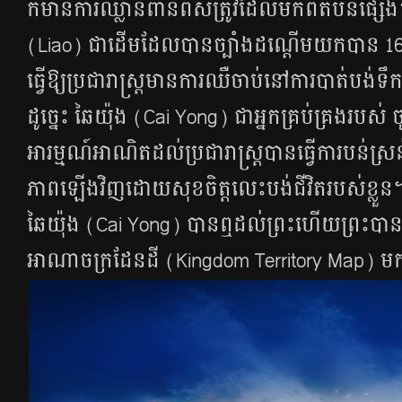
ក៍​មាន​ការ​ឈ្លានពាន​ពី​សត្រូវ​ដែល​មក​ពី​តំបន់​ផ្សេ
(Liao) ជា​ដើម​ដែល​បាន​ច្បាំង​ដណ្ដើម​យក​បាន​ 16​ខ
ធ្វើ​ឱ្យ​ប្រជារាស្ត្រ​មាន​ការ​ឈឺចាប់​នៅ​ការ​បាត់​បង
ដូច្នេះ​ ឆៃយ៉ុង (Cai Yong) ជា​អ្នក​គ្រប់​គ្រង​របស់
អារម្មណ៍​អាណិត​ដល់​ប្រជារាស្ត្រ​បាន​ធ្វើ​ការ​បន់​ស្រន់
ភាព​ឡើង​វិញ​ដោយ​សុខ​ចិត្ត​លេះ​បង់​ជីវិត​របស់​ខ្លួន​។
ឆៃយ៉ុង (Cai Yong) បាន​ឮ​ដល់​ព្រះ​ហើយ​ព្រះ​បាន​ផ្ដ
អាណាចក្រ​ដែនដី​ (Kingdom Territory Map) មក