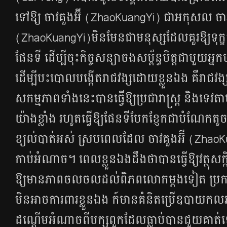
ទៅ​ឱ្យ​ ចាវគួងអ៊ី (ZhaoKuangYi) ជា​អកុសល​ ចាវ
(ZhaoKuangYi)មិន​មែន​ជា​មនុស្ស​ដែល​គួរ​ឱ្យ​ទុក្ខ​ច
ផែន​ទី​ ដើម្បី​ចុះ​កិច្ចសន្យា​ចង​សម្ព័ន្ធមិត្ត​ជាមួយ​អ
ដើម្បី​បះ​បោល​បង្កើត​រាជ​វង្ស​ដោយ​ខ្លួន​ឯង គឺ​រាជ​
សកម្មភាព​ទាំង​នេះ​បាន​ធ្វើ​ឱ្យ​ប្រជារាស្រ្ត​ និង​ទេវតា
យ៉ាង​ខ្លាំង​ រហូត​ធ្វើ​ឱ្យ​ផែន​ទី​បែក​ខ្ញែក​ជា​បំណែក​ត
ខ្យល់​បាត់​អស់​ ស្រប​ពេល​ដែល​ ចាវគួងអ៊ី (ZhaoKu
កាប់​អំណាច។ ពេល​ខ្លួន​ឯង​ដឹង​ថា​បាន​ធ្វើ​ឱ្យ​វត្ថុសក្កិ
ឱ្យ​មាន​ភាព​ចលចល​ដល់​ពិភពលោក​ម្ដង​ទៀត​ ប្រការ​នេ
មិន​អាច​ការពារ​ខ្លួន​​ឯង ក៍​មាន​គំនិត​ប្រើ​ឧបាយកល
ដណ្ដើម​អំណាច​ពី​បក្ស​ពួក​ដែល​ធ្លាប់​បាន​ជួយ​គា