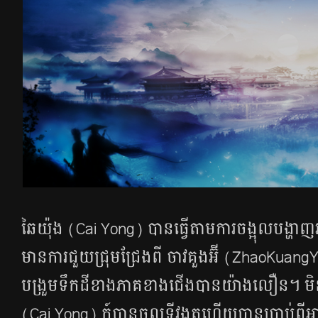
ឆៃយ៉ុង (Cai Yong) បាន​ធ្វើ​តាម​ការ​ចង្អុល​បង្ហាញ​រ
មាន​ការ​ជួយ​ជ្រុម​ជ្រែង​ពី ​ចាវគួងអ៊ី (ZhaoKuangY
បង្រួម​ទឹក​ដី​ខាង​ភាគ​ខាង​ជើង​បាន​យ៉ាង​លឿន។ មិន​យ
(Cai Yong) ក៍​បាន​ចូល​ទីវង្គត​ហើយ​បាន​ប្រាប់​ពី​អា