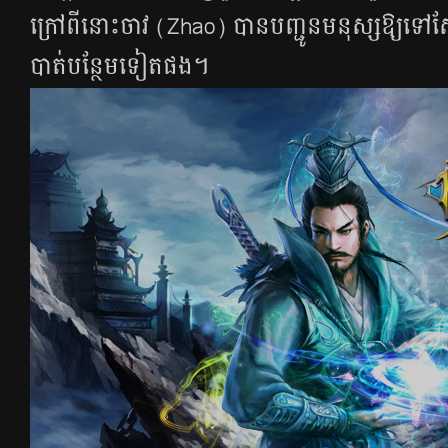
ក្រៅពី​នោះ​ចាវ (Zhao) បាន​បញ្ជូន​មនុស្ស​ឱ្យ​ទៅ​ស
បាត់​បន្ថែម​ទៀត​ផង។