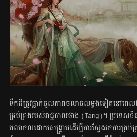
ទឹក​ដី​ត្រូវ​ធ្លាក់​ចូល​ភាព​ចលាចល​ម្ដង​ទៀត​​នៅ​ពេល​
គ្រប់គ្រង​របស់​រាជ្ជកាល​ថាង​ (Tang)។ ប្រទេស​ចិន
ចលាចល​ដោយ​សង្គ្រាម​ដើម្បី​ការ​ស្វែង​រក​ការ​គ្រប់គ្រ