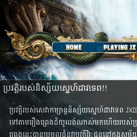
ប្រវត្តិ​របស់​និស្ស័យ​ស្នេហ៍​ដាវទេព!!
ប្រវត្តិ​របស់​សេវា​កម្សាន្ត​និស្ស័យ​ស្នេហ៍​ដាវ​ទេព​ JXII
ទៅ​តាម​រឿង​ព្រេង​ដ៍យូលង់​ណាស់​មក​ហើយ​របស់​ប
ព្រេង​នេះ​បាន​ប្រមូល​ផ្តុំ​នូវ​ប្រវត្តិ​វិរៈ​ជន​នៅ​ក្នុង