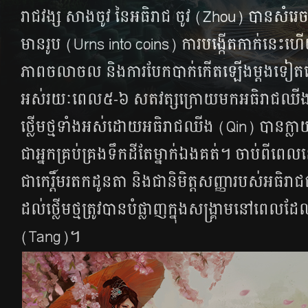
រាជ​វង្ស​ សាងចូវ នៃ​អធិរាជ​ ចូវ (Zhou) បាន​សំរេច​ច
មាន​រូប​ (Urns into coins) ការ​បង្កើត​កាក់​នេះ​ហើយ
ភាព​ចលាចល​ និង​ការ​បែកបាក់​កើត​ឡើង​ម្ដង​ទៀត​នៅ
អស់​រយៈពេល​៥-៦ សតវត្ស​ក្រោយ​មក​អធិរាជ​ឈីង​ (Qi
ថ្លើម​ថ្ម​ទាំង​អស់​​ដោយ​អធិរាជ​ឈីង​ (Qin) បាន​ក្លាយ​ជា​
ជា​អ្នក​គ្រប់​គ្រង​ទឹក​ដី​តែ​ម្នាក់​ឯង​គត់​។ ចាប់​ពី​ពេល​ន
ជា​កេរ្តិ៍​មរតក​ដូនតា​ និង​ជា​និមិត្តសញ្ញា​របស់​អធិរាជ
ដល់​ថ្លើម​ថ្ម​ត្រូវ​បាន​បំផ្លាញ​ក្នុង​សង្រ្គាម​នៅ​ពេល​ដ
(Tang)។