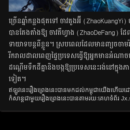
ច្រើន​ឆ្នាំ​កន្លង​ផុត​ទៅ​ ចាវគួងអ៊ី (ZhaoKuangYi)
បាន​តែង​តាំង​ឱ្យ​ ចាវតឺហ្វាង (ZhaoDeFang) ដែល​ជា​
ទាយាទ​បន្ដ​ពី​ខ្លួន។​ ស្រប​ពេល​ដែល​មាន​ពា្យ​ចចាមរ
រីករាល​ដាល​ពេញ​ផ្ទៃ​ប្រទេស​ធ្វើ​ឱ្យ​អ្នក​មាន​អំណាច​នៅ
ដណ្ដើម​ទឹក​ដី​គ្នា​និង​បង្ក​ឱ្យ​ប្រទេស​នេះ​រង់​នៅ​ក្នុង​
ទៀត។​
ឥឡូវ​នេះ​រឿង​ព្រេង​នេះ​បាន​មក​ដល់​កម្ពុជា​យើង​ហើយ​
កំសាន្ត​ជា​មួយ​រឿង​ព្រេង​នេះ​បាន​តាម​រយៈ​គេហទំព័រ
Jx