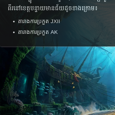
ពីរ​នៅ​ខេត្ត​បន្ទាយ​មាន​ជ័យ​ដូច​​ខាង​​ក្រោម​​៖
តារាងការប្រកួត​ JXII​
តារាងការប្រកួត​ AK