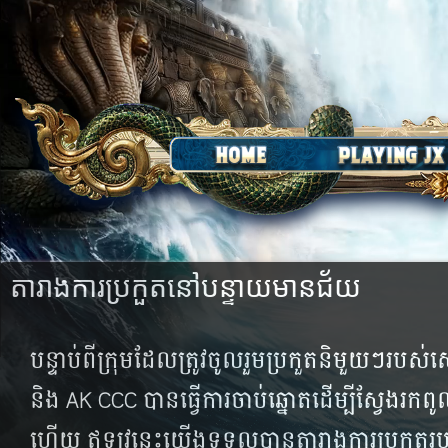
តារាង​ការ​ប្រកួត​នៅ​បន្ទាយ​មាន​ជ័យ
បន្ទាប់ពី​ក្រុមដែលត្រូវចូលរួមប្រកួតនិមួយៗ​របស់​សេវា
និង​ AK CCC បាន​ធ្វើ​ការ​ចាប់​ឆ្នោត​ដើម្បី​ស្វែង​រក​ពូល
ហើយ​ ឥឡូវ​នេះ​យើង​ទទួល​បាន​តារាង​ការប្រកួតរប