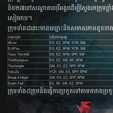
និង២៧​នៅ​សណ្ឋាគារ​បុរីអង្គរ​ដើម្បី​ស្វែង​រក​ក្រុម​ខ្លាំង២
សៀម​រាប​​។​
​ក្រុម​​ទាំង​​៨​​​នោះ​​​មាន​​​ឈ្មោះ​​និង​​សមាស​ភាព​ដូច​ខា
ឈ្មោះក្រុម
ប្រើប្រាស់តួអង្គ
4Ever
ES, EZ, 5PW, YCR, SM
EcliPse
ES, EZ, 5PW, YCR, SM
Team The Hell
ES, EZ, 5PW, 5PP, SM
TheRisingsun
ES, EZ, SM, BF, 5PW
TheJungler
SM, ES, EZ, 5PP, 5PW
YakuZa
YCR, SM, ES, 5PP, 5PW
Break A Heart
SM, ES, EZ, 5PP, 5PW
Exam FaIl
ES, BF, SM, EZ, 5PW
ក្រុមទាំង៨ក្រុមនិងធ្វើការប្រកួតទៅតាមតារាងប្រ