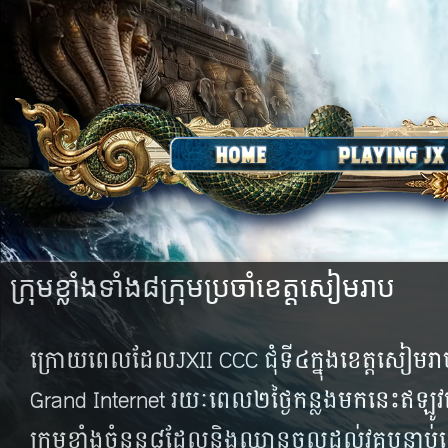
ក្រុមខ្លាំងទាំង៨ក្រុមប្រចាំខេត្តសៀមរាប
ក្រោយពេលដែលJXII CCC ជុំទី៤​ក្នុងខេត្តសៀមរាប
Grand Internet ​រយៈ​ពេល​២ថ្ងៃ​កន្លង​មក​នេះ​ឥឡូវ​
ក្រុម​ខ្លាំង​ចំនួន៨​ដែល​និង​ឈាន​ចូល​ដល់​វគ្គ​បន្ទាប