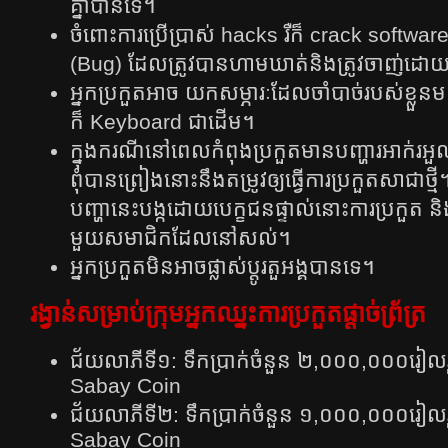
គ្នាបានទេ។
ចំពោះការប្រើប្រាស់​ hacks រឺក៏ crack software ន
(Bug) ដែល​ត្រូវ​បាន​ហាម​ឃាត់​និង​ត្រូវ​ចាញ់​ដោយ​ស្វ
អ្នក​ប្រកួត​អាច​ យក​សម្ភារៈដែល​ចាំ​បាច់​របស់​ខ្លួន
ក៏ Keyboard​ ជាដើម។
ក្នុង​ករណី​នៅ​ពេល​កំពុង​ប្រកួត​មាន​បញ្ហា​រអាក់​រអួ
ពុំ​បាន​ព្រៀង​នោះ​នឹង​តម្រូវ​ឲ្យ​ធ្វើ​ការ​ប្រកួត​សា​ជា​ថ្មី
បញ្ហា​នេះ​បង្ក​ដោយ​បេក្ខ​ជន​ផ្ទាល់​នោះ​ការ​ប្រកួត ​និង​ប
មួយ​សមាជិក​ដែល​នៅ​សល់។
អ្នកប្រកួតមិនអាចផ្លាស់ប្តូរតួអង្គបានទេ។
រង្វាន់សម្រាប់ក្រុមអ្នកឈ្នះការប្រកួតផ្តាច់ព្រ័ត្រ
ជ័យលាភីទី១: ទឹកប្រាក់ចំនួន ២,០០០,០០០រៀ
Sabay Coin
ជ័យលាភីទី២: ទឹកប្រាក់ចំនួន ១,០០០,០០០រៀ
Sabay Coin