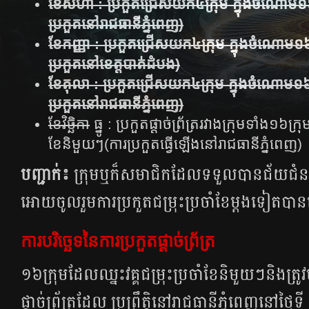
ខែសីហា​ :
ប្រកួតជ្រើសយក៤ក្រុម ក្នុងចំណោម១
ប្រកួតនៅរាជធានីភ្នំពេញ)
ខែកញ្ញា​ : ប្រកួតជ្រើសយក៤ក្រុម ក្នុងចំណោម
១
ប្រកួតនៅខេត្តបាត់ដំបង)
ខែតុលា ​: ប្រកួតជ្រើសយក៤ក្រុម ក្នុងចំណោម១
ប្រកួតនៅរាជធានីភ្នំពេញ)
ខែវិច្ឆិ​កា
ធ្នូ : ប្រកួត​ផ្តាច់​ព្រ័ត្រ​រវាង​ក្រុម​ទាំង​១៦​ក្រុ
ខែ​និមួយៗ​(ការ​ប្រកួត​ធ្វើ​ឡើង​នៅ​រាជ​ធានី​ភ្នំពេញ​)
បញ្ជាក់៖
ក្រុមឬក៏សមាជិកដែលទទួលបានជ័យជំន
អោយចូលរួមការប្រកួតជម្រុះប្រចាំខែម្តងទៀតបា
ការបរិច្ឆេទនៃការប្រកួតផ្តាច់ព្រ័ត្រ
១៦ក្រុមដែលឈ្នះវគ្គជម្រុះប្រចាំខែនិមួយៗនិងត្រូ
ផ្តាច់​ព្រ័ត្រ​ដែល ប្រព្រឹត្តិ​​នៅ​​រាជ​​ធានី​​ភ្នំពេញ​នៅថ