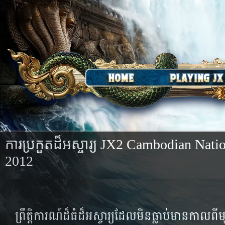
ការប្រកួតដ៏អស្ចារ្យ​ JX2 Cambodian Nat
2012
ព្រឹត្តិការណ៍ដ៏ធំដ៏អស្ចារ្យ​ដែល​មិន​ធ្លាប់​មាន​កាល​