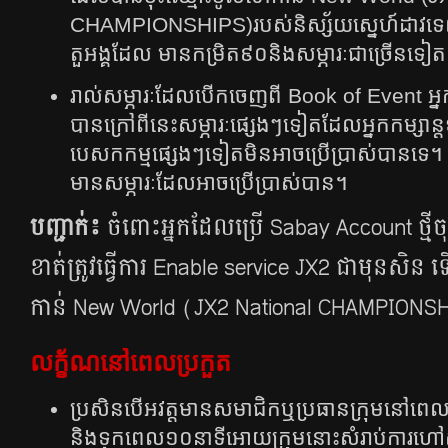
CHAMPIONSHIPS)​របស់​និស្ស័យ​ស្នេហ៍​ដាវ​ទេ
តួ​អង្គ​ដែល ​មាន​កម្រិត​​៩០​​និង​សម្ភារៈ​ជា​ច្រើន​ទៀត
រាល់សម្ភារៈដែលបើកចេញពី Book of Event អ្នក​កម្ស
បាន​ក្រៅ​ពី​នេះ​សម្ភារៈ​ផ្សេងៗ​ទៀត​ដែល​អ្នក​កម្សាន្
បេសកកម្មផ្សេងៗ​ទៀត​មិន​អាច​ប្រើ​ប្រាស់​បាន​ទេ​
មាន​សម្ភារៈ​ដែល​អាច​ប្រើ​ប្រាស់​បាន​។
បញ្ជាក់៖
ចំពោះ​អ្នក​ដែល​ប្រើ​ Sabay Account​ ថ្មី​ចុ
ខាត់​ត្រូវ​ធ្វើ​ការ Enable service JX2​ ជាមុនសិន
កាន់​ New World (JX2 National CHAMPION
លក្ខ័ណនៅពេលប្រកួត
ប្រសិន​បើ​អវត្តមានសមាជិក​ឬប្រធានក្រុម​នៅ​​ពេល
និង​ទុក​ពេល​១០នាទី​អោយ​ក្រុម​នោះ​សំរាប់​ការ​ហ