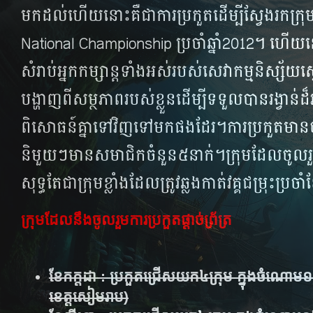
មកដល់ហើយនោះគឺ​​ជា​ការ​ប្រកួត​ដើម្បី​ស្វែង​រក​ក្រុម
National Championship ប្រចាំ​ឆ្នាំ2012​។ ហើយ​នេះ​
សំរាប់​អ្នក​កម្សាន្ត​ទាំង​អស់​របស់​សេវា​កម្ម​និស្ស័យ​ស្ន
បង្ហាញ​ពី​សម្ថភាព​របស់​ខ្លួន​ដើម្បី​ទទួល​បាន​រង្វាន់ដ៏អស្ច
ពិសោធន៍​គ្នា​ទៅ​វិញ​ទៅ​មក​ផង​ដែរ​។ការ​ប្រកួត​មាន​ចំនួន
និមួយៗ​មាន​សមាជិក​ចំនួន​៥​នាក់។​ក្រុម​ដែល​ចូល​រួម
សុទ្ធតែ​ជា​ក្រុម​ខ្លាំង​ដែល​​ត្រូវ​​ឆ្លង​​កាត់​វគ្គ​​ជម្រុ
ក្រុមដែលនឹងចូលរួមការប្រកួតផ្តាច់ព្រ័ត្រ
ខែកក្តដា : ប្រកួតជ្រើសយក៤ក្រុម​ ក្នុងចំណោម១
ខេត្តសៀមរាប)