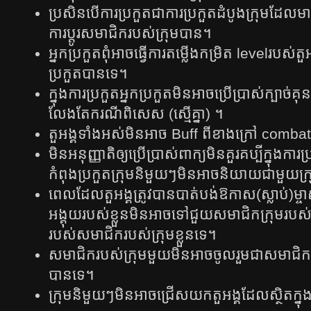
​ប្រសិនបើ​ការ​ប្រកួតជាការប្រកួត​ដំបូង​ក្រុមដែលម
ការ​ប្តូរ​សមា​ជិក​របស់ក្រុមបាន​។
អ្នក​ប្រកួតពុំអាចធ្វើការតម្លើងកម្រិត​ levelរប
ប្រកួតបានទេ។
ក្នុង​ការ​ប្រកួត​អ្នក​ប្រកួត​មិន​អាច​ប្រើ​ប្រាស់​ក្បាច់
លែង​តែ​ករណី​ពិសេស (ស្មើគ្នា) ។
តួ​អង្គទាំងអស់មិនអាច​ Buff ពីខាងក្រៅ​ comb
មិន​អនុញ្ញាតិ​ឲ្យ​ប្រើ​ប្រាស់​ពាក្យ​មិន​គួរ​គប្បី​ក្នុង​
កំពុងប្រកួតក្រុមនិមួយៗមិនអាចនិយាយជាមួយក្រុ
​ពេល​​​ដែល​តួ​អង្គ​ត្រូវ​បាន​បាត់​បង់​ឱកាស(ស្លាប់)​​ម្ចាស់​
អង្គុយ​របស់​ខ្លួន​មិន​អាច​ទៅ​ជួយ​សមាជិក​ក្រុម​របស់​​​ខ្លួ
របស់​សមាជិក​របស់​ក្រុម​ខ្លួន​ទេ​។
សមាជិក​របស់​ក្រុម​មួយ​មិន​អាច​ចូល​រួម​ជា​សមាជិក​រ
បាន​ទេ។
ក្រុមនិមួយៗមិនអាចជ្រើសយកតួអង្គដែលស្ថិតក្នុ