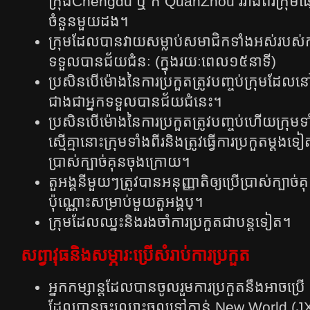
ក្រុងChengdu​ ឬ​ ក៏ QuanZhou​ រវាង​ពីរ​ក្រុម​ផ្ស
ចំនួនមួយដង។
ក្រុមដែលបានវាយសម្លាប់សមាជិកទាំងអស់របស់ក
ទទួលបានជ័យជំនៈ (ក្នុងរយៈពេល១៥នាទី)
ប្រសិន​បើម៉ោងនៃការប្រកួតត្រូវបញ្ចប់ក្រុមដែ
ជាងជាអ្នក​ទទួល​បាន​ជ័យ​ជំ​នេះ​។
​ប្រ​​សិន​បើម៉ោង​នៃ​ការ​ប្រកួត​ត្រូវ​​បញ្ចប់​ហើយ​ក្រុម
ស្មើគ្មា​នោះ​​ក្រុម​ទាំង​ពីរ​និង​ត្រូវ​​ធ្វើ​ការ​ប្រកួត​ម្ដង​
ប្រាស់​ក្បាច់​គុន​ចុង​ក្រោយ។
តួអង្គ​នីមួយ​ៗ​ត្រូវ​បាន​អនុញ្ញាតិ​ឲ្យ​ប្រើ​ប្រាស់​ក្បាច់​
ប៉ុណ្ណោះ​សម្រាប់​មួយ​តួអង្គ​ប្។
​ក្រុម​ដែល​ឈ្នះ​និង​រងចាំ​ការ​ប្រកួត​ជាបន្តទៀត។
សព្វាវុធនិងសម្ភារៈប្រើសំរាប់ការប្រកួត
អ្នកកម្សាន្តដែលបានចូលរួមការប្រកួតនឹងអាចប្រ
ដែល​បាន​ចុះ​ឈ្មោះ​ចូល​ទៅ​កាន់​ New World (