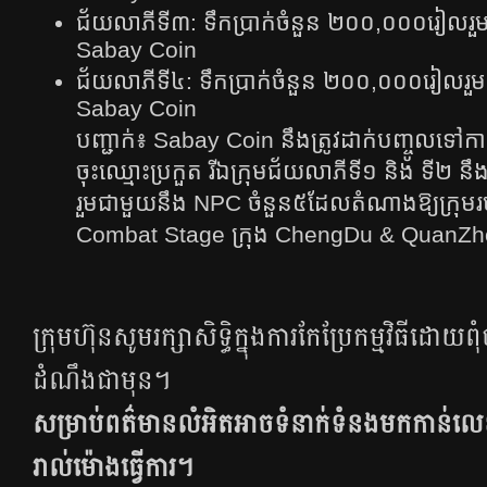
ជ័យលាភីទី៣: ទឹកប្រាក់ចំនួន ២០០,០០០រៀល
Sabay Coin
ជ័យលាភីទី៤: ទឹកប្រាក់ចំនួន ២០០,០០០រៀលរ
Sabay Coin
បញ្ជាក់៖ Sabay Coin នឹងត្រូវដាក់បញ្ចូលទៅ
ចុះឈ្មោះប្រកួត រី​ឯ​​ក្រុម​ជ័យ​លាភី​ទី​១​ និង ទី២ ​នឹង​ទ
រួម​ជាមួយ​នឹង​ NPC ចំនួន​៥​ដែល​តំណាង​ឱ្យ​ក្រុម​រ
Combat Stage ក្រុង ChengDu & QuanZh
ក្រុមហ៊ុនសូមរក្សាសិទ្ធិក្នុងការកែប្រែកម្មវិធីដោយពុំ​
ដំណឹង​ជាមុន។
សម្រាប់ពត៌មានលំអិតអាចទំនាក់ទំនងមកកាន់លេ
រាល់ម៉ោងធ្វើការ។