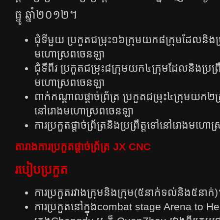
ធ្នូ ​​​ឆ្នាំ​២០១២។
ជុំទីមួយ​ ប្រកួតជម្រុះ១៦ក្រុមយក៨ក្រុមដែលនិងប្រ
មហោស្រពចេនឡា
ជុំទីពីរ​​ ប្រកួតជម្រុះ៨ក្រុមយក៤ក្រុមដែលនិងប្រព្
មហោស្រពចេនឡា
ពាក់កណ្តាលផ្តាច់ព្រ័ត្រ​ ​ប្រកួតជម្រុះ៤ក្រុមយក២ក
នៅ​រោង​មហោស្រពចេនឡា
ការប្រកួតផ្តាច់ព្រ័ត្រនិងប្រព្រឹត្តទៅនៅ​រោង​មហ
តារាងការប្រកួត​ផ្តាច់ព្រ័ត្រ JX CNC
របៀបប្រកួត
ការប្រកួតរវាងក្រុមនិង​ក្រុម​(៥នាក់ទល់និង៥នាក់
ការប្រកួតនៅក្នុង​combat stage Arena to Hea