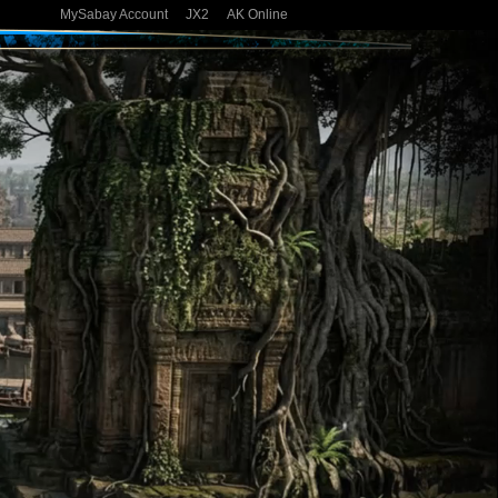
MySabay Account
JX2
AK Online