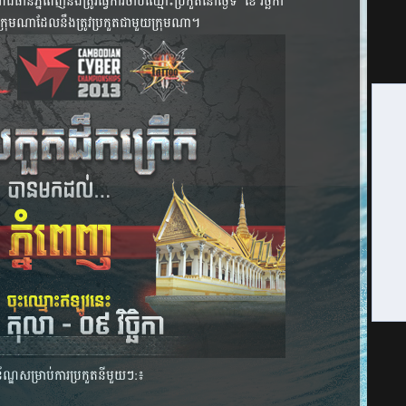
ភ្នំពេញ​នឹង​​ត្រូវ​​ធ្វើ​​ការ​​ចាប់​​ឈ្មោះ​ប្រកួត​​នៅ​​ថ្ងៃ​​ទី​ ខែ វិច្ឆិកា
ើ​​ក្រុម​ណា​ដែល​នឹង​ត្រូវ​ប្រកួត​ជា​មួយ​ក្រុម​ណា​។
័ណ្ឌសម្រាប់ការប្រកួតនីមួយៗ​:៖