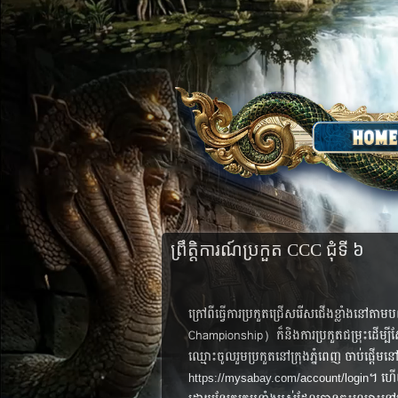
ព្រឹត្តិការណ៍ប្រកួត CCC ជុំទី ៦
ក្រៅពីធ្វើការប្រកួតជ្រើសរើសជើង​​ខ្លាំងន
Championship) ក៏​និង​ការ​ប្រកួត​ជម្រុះ​ដើម្បី​ស្វ
ឈ្មោះ​ចូលរួមប្រកួត​នៅ​ក្រុងភ្នំពេញ ចាប់ផ្តើម​​
។​ ​ហើយ
https://mysabay.com/account/login