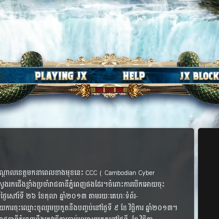
ៅតាមបណ្តាលខេត្តមកនាពេលខាងមុខនេះ CCC ( Cambodian Cyber
ែង​រក​ជើង​ខ្លាំង​ប្រចាំ​រាជ​ធានី​ភ្នំពេញ​ផង​ដែរ​​។​ចំពោះការ​បើក​អោយ​ចុះ​
នៅ​ថ្ងៃ​សៅរ៍ទី ២៦ ខែតុលា ឆ្នាំ២០១៣​ តាម​រយៈ​គេហៈ​ទំព័រ​-
​ការ​ចុះ​ឈ្មោះ​ចូល​រួម​ប្រកួត​នឹង​បញ្ចប់​នៅ​ថ្ងៃទី​ ៩ ខែ វិច្ឆិការ ឆ្នាំ២០១៣។