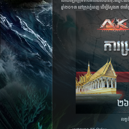
ដោយ​ឡែក​ក្រុម​​ទាំង​​អស់​​ដែល​បាន​ចុះ​ឈ្មោះ​នៅ​​​រាជធានី​
ឆ្នាំ២០១៣ នៅ​ក្រុង​ភ្នំពេញ​ ដើម្បី​​ស្វែង​​រក​​ ថា​​ត
លក្ខខ