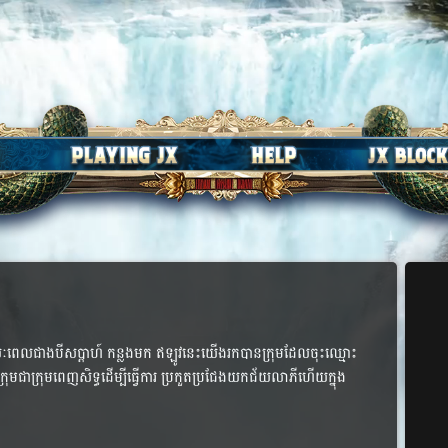
ពេល​​ជាង​បី​សប្ដាហ៍ ​កន្លង​​មក​ ឥឡូវ​នេះ​​យើង​រក​បាន​ក្រុម​​​ដែល​ចុះ​ឈ្មោះ​
រុម​ជា​ក្រុម​ពេញ​សិទ្ធ​​ដើម្បី​ធ្វើ​ការ​ ប្រកួត​ប្រជែង​យក​ជ័យ​លាភី​ហើយ​ក្នុង​
។