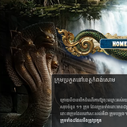
ក្រុម​ប្រកួត​នៅ​ខេត្តកំពង់សោម
ក្រោយ​ពី​បាន​បើក​ដំណើរ​ការ​ឱ្យ​ចុះ​ឈ្មោះ​អស់​រយៈ​
សរុប​ចំនួន​ ១១​ ក្រុម ​ដែល​​ក្រុម​​ទាំង​នោះ​មាន​៨​ក្
នោះ​៣​ក្រុម​ដែល​នៅ​សេះ​សល់​គឺ​ជា​ ក្រុម​បម្រុង​
ក្រុម​ទាំង​៨​ដែល​​នឹង​ត្រូវ​ប្រកួត​