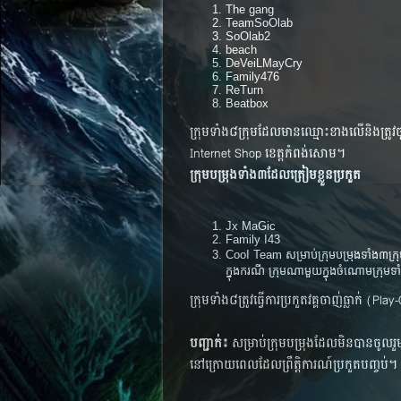
The gang
TeamSoOlab
SoOlab2
beach
DeVeiLMayCry
Family476
ReTurn
Beatbox
ក្រុម​ទាំង​៨​ក្រុម​ដែល​មាន​ឈ្មោះ​ខាង​លើ​និង​ត្រូវ
Internet Shop ខេត្ត​កំពង់​សោម​។
ក្រុម​​បម្រុង​ទាំង​៣​​ដែល​ត្រៀម​​ខ្លួន​ប្រកួត​
Jx MaGic
Family I43
CooI Team សម្រាប់​ក្រុម​បម្រុង​ទាំង​៣​ក្រុម​ត្រូវ​
ក្នុង​ករណី​ ក្រុម​​ណាមួយ​ក្នុង​ចំណោម​ក្រុម​
​ក្រុម​ទាំង​៨​ត្រូវ​ធ្វើ​ការ​ប្រកួត​​​វគ្គ​ចាញ់​ធ្លាក់​ 
បញ្ជាក់៖
សម្រាប់​ក្រុម​បម្រុង​ដែល​មិន​បាន​ចូល​រួម​
នៅ​​ក្រោយ​ពេល​ដែលព្រឹត្តិការណ៍​​ប្រកួត​បញ្ចប់។​