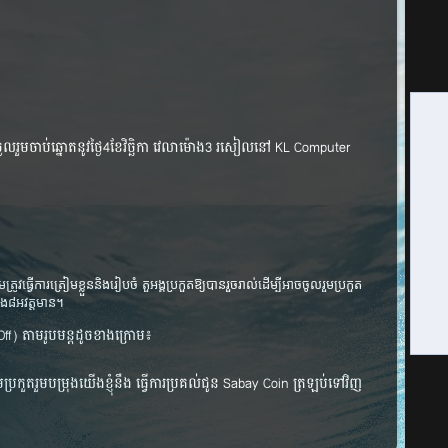
​ចូល​រួម​ចាប់​ឆ្នោត​នូវ​ថ្ងៃ​4​​ខែ​វិច្ឆិកា​ វេលាម៉ោង​3 រសៀលនៅ KL Computer
ធ្វើ​ការ​ត្រៀម​ខ្លួន​និង​​រៀប​ចំ ​តួអង្គ​ប្រកួត​ឱ្យ​បាន​រួច​រាល់​ដើម្បី​​អាច​ចូល​រួម​ប្រកួត​
ទាំង៨​អវត្តមាន។
(Play-Off) តាម​រូបមន្ដ​ដូច​ខាង​ក្រោម៖
ប្រកួត​រួម​បម្រុង​យើង​ខ្ញុំ​នឹង ​ធ្វើ​ការ​ប្រគល់​ជូន​ Sabay Coin ត្រឡប់​ទៅ​វិញ​