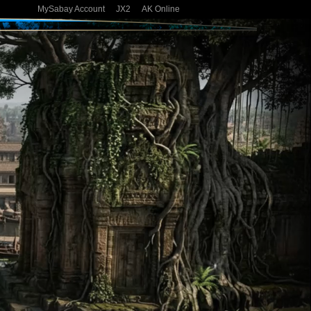
MySabay Account
JX2
AK Online