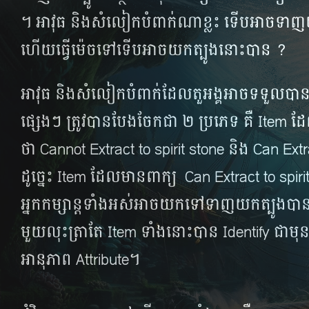
។ អាវុធ​ និង​សំលៀក​បំពាក់​ណា​ខ្លះ​ ទើប​អាច​ទាញ
ហើយ​ធ្វើ​ម៉េច​ទៅ​ទើប​អាច​​យក​ត្បូង​នោះ​បាន ?
អាវុធ និង​សំលៀក​បំពាក់​ដែលតួអង្គ​​អាច​ទទួល​បាន​ព
ផ្សេងៗ ត្រូវ​បាន​បែង​ចែក​ជា​ ២ ប្រភេទ​ គឺ​ Item 
ថា Cannot Extract to spirit stone និង Can Extr
ដូច្នេះ​ Item ដែល​មាន​ពាក្យ Can Extract to spir
អ្នក​កម្សាន្ត​ទាំង​អស់​អាច​យក​ទៅ​ទាញ​យក​ត្បូង​បាន 
មួយ​លុះ​ត្រា​តែ​ Item ទាំង​នោះ​បាន​ Identify ជា​មុ
អានុភាព Attribute។