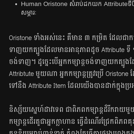
Human Oristone សំរាប់ដកយក​ Attribute​ទី
សម្ភារៈ
Oristone ទាំង​អស់​នេះ គឺ​មាន​ ៣ កម្រិត ដែល​ជា​កម្រ
ទាញ​យក​ត្បូង​ដែល​មាន​អានុភាព​ដូច​ Attribute ទី
ចង់​ទាញ។ ដូច្នេះ​បើ​អ្នក​កម្សាន្ត​ចង់​ទាញ​យក​ត្បូង
Attribtute មួយ​ណា អ្នក​កម្សាន្ត​ត្រូវ​ប្រើ​ Oristone
ទៅ​នឹង​ Attribute Item ដែល​យើង​បាន​ដាក់​ក្នុង​ប្
និស្ស័យ​ស្នេហ៍​ដាវ​ទេព ជា​ពិភព​កម្សាន្ត​ដ៏​រីករាយ​មួយ​
កម្សាន្ត​ដើរ​តួ​ជា​អ្នក​ក្លាហាន​ ធ្វើ​ដំណើរ​ជ្រែក​ពិភព
គុន​និយម​រាប់​ពាន់​នាក់ កំពុង​តែ​ធ្វើ​ការ​ផ្សង​ព្រេង​ក្ន