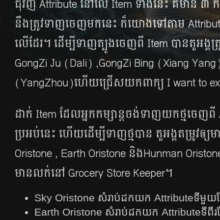
ជុំ​វិញ​ Attribute នៅ​លើ​ Item ទាំង​នេះ គឺ​មាន​ ៣ កម្
នឹង​ត្រូវ​ទាញ​ចេញ​មក​នេះ ក៏​យោង​ទៅ​តាម​ Attribut
លើ​ដែរ។​ ដើម្បី​ទាញ​ត្បូង​ចេញ​ពី Item បាន​តួអង្គ​ត្រ
GongZi Ju (Dali) ,GongZi Bing (Xiang Yang)
(YangZhou)​ហើយជ្រើសយកពាក្យ​ I want to extr
ដាក់ Item ដែល​អ្នក​កម្សាន្ត​ចង់​ទាញ​យក​ថ្ម​ចេញ​ពី​ 
ប្រអប់​នេះ ហើយ​ដើម្បី​ទាញ​ថ្ម​បាន ​តួអង្គ​តម្រូវ​ឲ្យ
Oristone , Earth Oristone និង​Hunman Oriston
មាន​លក់​នៅ Grocery Store Keeper។
Sky Oristone សំរាប់ដកយក​ Attribute​ទីមួយដ
Earth Oristone សំរាប់ដកយក​ Attribute​ទីពីរ