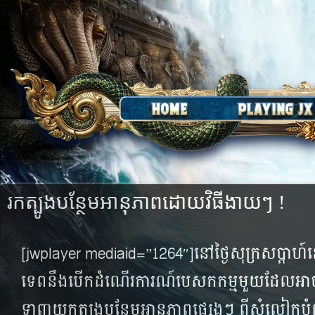
រក​ត្បូង​បន្ថែម​អានុភាព​ដោយ​វិធី​ងាយ​ៗ !
[jwplayer mediaid=”1264″]នៅ​ថ្ងៃ​សុក្រ​សប្ដាហ៍​នេ
ទេព​នឹង​​បើក​ដំណើរ​ការណ៍​​បេសកកម្ម​មួយ​ដែល​អាច​ឲ្យ​អ
ទាញ​យក​ត្បូង​បន្ថែម​អានុភាព​ផ្សេងៗ​​ ពី​សំលៀក​បំព