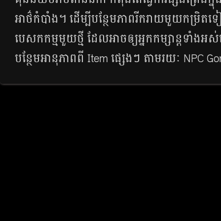
អាថ៌កំបាំង។​ ដើម្បី​បន្ថែម​ភាព​រីករាយ​មួយ​កម្រិត​ទៀ
បេសកកម្ម​មួយ​ថ្មី ដែល​អាច​ឲ្យ​អ្នក​កម្សាន្ត​ទាំង​អស់​
បន្ថែម​អានុភាព​ពី​ Item ផ្សេងៗ តាម​រយៈ​ NPC G