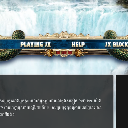
្រកួត​រវាង​អ្នក​ក្លាយ​ហាន​អ្នក​ក្លា​ហាន​នៅ​ក្នុង​សង្វៀន​​ PVP​ 1​v​s1យ៉ាង​
 PVP បាន​ចេញ​មុខ​ជា​បណ្តើរៗ​ហើយ​! ការ​ប្រយុទ្ធ​ចុង​ក្រោយ​នៅ​ថ្ងៃ​នេះ​មាន​
ល​រឺ​អត់​?