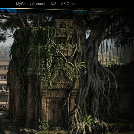
MySabay Account
JX2
AK Online