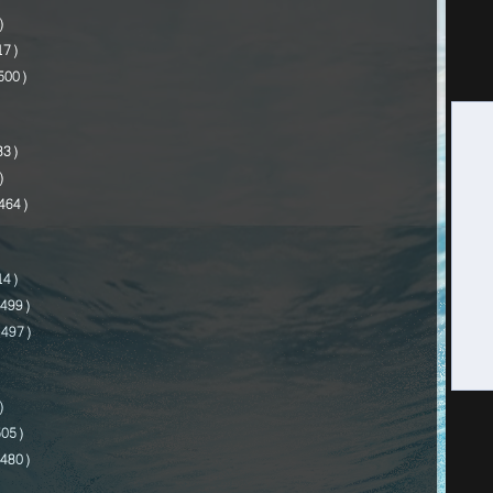
)
7)
00)
3)
)
64)
4)
99)
97)
)
05)
80)