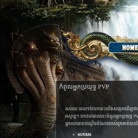
កំពូលអ្នកប្រយុទ្ធ PVP
អស់​រយៈ​ពេល​១​ខែ​មក​នេះ​យើង​សង្កេត​ឃើញ​ថា​កា​រ​ប
អស្ចារ្យ​។​ មក​ដល់​ពេល​នេះ​​កំពូល​​អ្នក​ប្រយុទ្ធ
អ្នក​ណា​អាច​ដណ្តើម​តំណែង​របស់​ពួក​គាត់​បាន​ដែ
មហានគរ