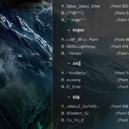
១. Sabay_Sabay_Emei (Point 520
២. (^^BF^^) (Point 51
៣. **Angel** (Point 5
សប្បាយ
១. =>BF_BF<= Point (Point 48
២. NERO~Lightning~ (Point 474
៣. -*Hinata*- (Point 4
នគរភ្នំ
១. -*KimBerLy*- (Point 51
២. xiuxiang (Point 4
៣. Er_Emei (Point 4
ឧុដុង្គ
១. ~MaGuZ_SisTeRZ~ (Point 508
២. 5EleMent_SZ (Point 5
៣. Tin_Tin_E (Point 4