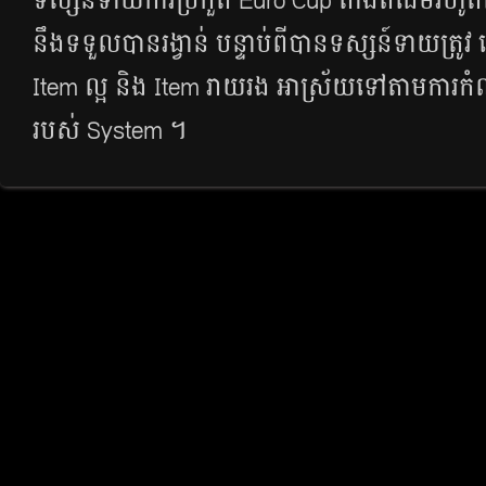
ទស្សន៍ទាយ​ការ​ប្រកួត Euro Cup តាំង​ពី​ដើម​រហូត​ដល
នឹង​ទទួល​បាន​រង្វាន់​ បន្ទាប់​ពី​បាន​ទស្សន៍ទាយ​ត្រូវ 
Item ល្អ និង​ Item រាយរង អាស្រ័យ​ទៅ​តាម​ការ​ក
របស់ System ។