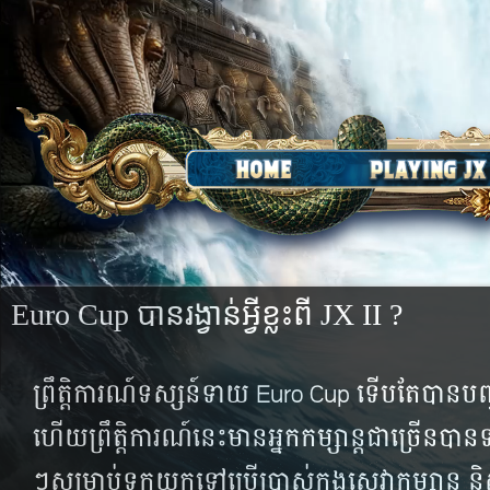
Euro Cup បាន​រង្វាន់​អ្វី​ខ្លះ​ពី JX II ?
ព្រឹត្តិការណ៍​ទស្សន៍ទាយ​ Euro Cup ទើប​តែ​បាន​បញ្ច
ហើយ​ព្រឹត្តិការណ៍​នេះ​មាន​អ្នក​កម្សាន្ត​ជា​ច្រើន​បាន​ទ
ៗ​សម្រាប់​ទុក​យក​ទៅ​ប្រើប្រាស់​ក្នុង​សេវា​កម្សាន្ត 