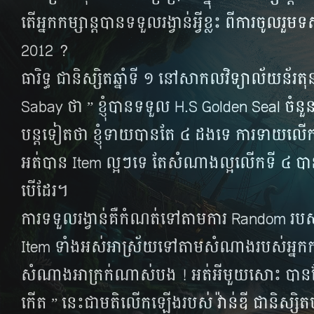
តើ​អ្នក​កម្សាន្ត​បាន​ទទួល​រង្វាន់​អ្វី​ខ្លះ ពី​ការ​ចូ
2012 ?
ធារិទ្ធ ជា​និស្សិត​ឆ្នាំ​ទី ១ នៅ​សាកល​វិទ្យាល័យ​ន័រត
Sabay ថា ” ខ្ញុំ​បាន​ទទួល H.S Golden Seal ចំនួន 
បន្ត​ទៀត​ថា ខ្ញុំ​ទាយ​បាន​តែ ៤ ដង​ទេ ការ​ទាយ​លើក
អត់​បាន​ Item ល្អ​ៗ​ទេ តែ​សំណាង​ល្អ​លើក​ទី ៤ បាន​
បើ​ដែរ។
ការ​ទទួល​រង្វាន់​គឺ​កំណត់​ទៅ​តាម​ការ​ Random របស
Item ទាំង​អស់​អាស្រ័យ​ទៅ​តាម​សំណាង​របស់​អ្នក​កម
សំណាង​អាក្រក់​ណាស់​បង ! អត់​អី​មួយ​សោះ បាន​តែ​ 
កើត ” នេះ​ជា​មតិ​លើក​ឡើង​របស់ វ៉ាន់ឌី ជា​និស្សិត​ប