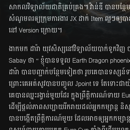
សាកលវិទ្យាល័យ​ជាតិ​គ្រប់​គ្រង។ វ៉ាន់ឌី បាន​បន្ថែម​ទ
សំណូម​ពរ​ឲ្យ​ក្រុម​ការងារ JX ដាក់​ Item ល្អៗ​ឲ្យ​បាន
នៅ Version ក្រោយ​។
ងាក​មក​ ដារ៉ា យុវ​សិស្ស​នៅ​វិទ្យាល័យ​បាក់​ទូក​វិញ ប
Sabay ថា “ ខ្ញុំ​បាន​ទទួល Earth Dragon phoeni
ដារ៉ា បាន​បញ្ជាក់​បន្ថែម​ទៀត​ថា រូប​គេ​បាន​ទស្ស
ព្រោះ​គេ​អត់​សូវ​បាន​បញ្ចូល​ Jpoint ទេ តែ​ទោះ​ជា​
គេ​បាន​ឈ្នះ​រង្វាន់​មួយ​ដែរ ក្នុង​ព្រឹត្តិការណ៍​ទាយ
ដើម្បី​ផ្ដល់​ភាព​សប្បាយ​រីករាយ​ដល់​អ្នក​កម្សាន្ត និស
បាន​បង្កើត​ព្រឹត្តិការណ៍​មួយ ដែល​អាច​ឲ្យ​អ្នក​កម្សាន្ត