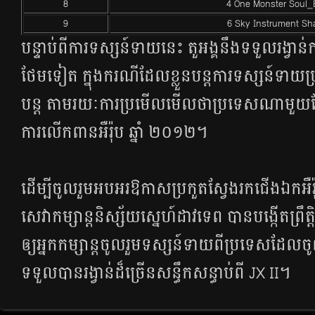
8
4 One Monster Soul_
9
6 Sky Instrument Sh
បន្ទាប់​ពី​ការ​ទស្សន៍ទាយ​នេះ តួអង្គ​នឹង​ទទួល​រង្វាន់​ក
ថែម​ទៀត ក្នុង​ករណី​ដែល​ខ្លួន​បន្ត​ការ​ទស្សន៍ទាយ​ប្
បន្ត តាម​រយៈ​ការ​ប្រមើល​មើល​ថា​ប្រទេស​ណាមួយ
ការ​លើក​ពាន​អឺរ៉ុប ឆ្នាំ ២០១២។
ដើម្បី​ចូលរួម​អបអរ​ឱកាស​ប្រកួត​ស្វែង​រក​ជើង​ឯក​អឺរ៉
សេវា​កម្សាន្ត​និស្ស័យ​ស្នេហ៍​ដាវ​ទេព បាន​បង្កើត​ព្រ
ឲ្យ​អ្នក​កម្សាន្ត​ចូល​រួម​ទស្សន៍ទាយ​ពី​ប្រទេស​ដែល​ចូល
ទទួល​បាន​រង្វាន់​ដ៏​ច្រើន​សន្ធឹក​សន្ធាប់​ពី JX II។