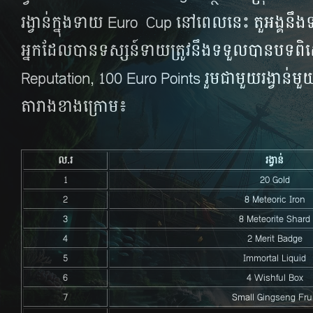
រង្វាន់​ក្នុង​ទាយ​ Euro Cup នៅ​ពេល​នេះ តួអង្គ​នឹង​ទទ
អ្នក​ដែល​បាន​ទស្សន៍ទាយ​ត្រូវ​នឹង​ទទួល​បាន​បទព
Reputation, 100 Euro Points រួម​ជា​មួយ​រង្វាន់​មួយ​ក្
តារាង​ខាង​ក្រោម៖
ល.រ
​រង្វាន់
1
20 Gold
2
8 Meteoric Iron
3
8 Meteorite Shard
4
2 Merit Badge
5
Immortal Liquid
6
4 Wishful Box
7
Small Gingseng Frui