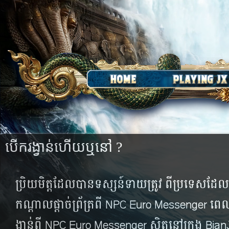
បើក​រង្វាន់​ហើយ​ឬ​នៅ ?
ប្រិយមិត្ត​ដែល​បាន​ទស្សន៍ទាយ​ត្រូវ ​ពី​​ប្រទេស​ដែល​បាន
កណ្ដាល​ផ្ដាច់​ព្រ័ត្រ​ពី NPC Euro Messenger ពេល
ង្វាន់​ពី NPC Euro Messenger ស្ថិត​នៅ​ក្រុង​ Bi