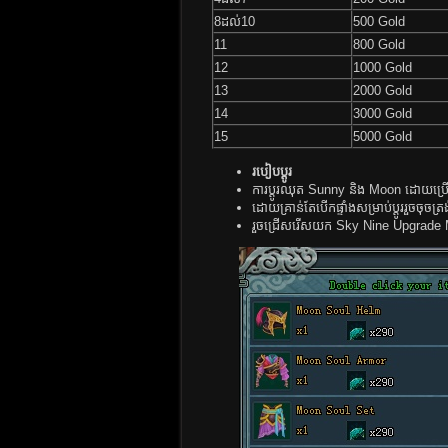
8ដល់10
500 Gold
11
800 Gold
12
1000 Gold
13
2000 Gold
14
3000 Gold
15
5000 Gold
​របៀបប្តូរ
ការប្តូរឈុត Sunny និង Moon ដោយប្
ដោយគ្រាន់តែបើកផ្ទាំងសម្រាប់ប្តូររួចចុច
រួចជ្រើសរើសយក Sky Nine Upgrade 