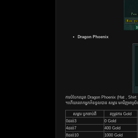
Dragon Phoenix
ការ​បំបែក​ឈុត​ Dragon Phoenix ​(Hat , Shirt ឬក៏ 
។​​ហើយ​​លោក​​អ្នក​​ក៏​​ទទួល​​បាន ​​សម្ភារៈ​​មក​​វិញ​​អាស្
សម្ភារៈបូកចាប់ពី
តម្រូវការ​ Gold
0ដល់3
0 Gold
4ដល់7
400 Gold
8ដល់10
1000 Gold