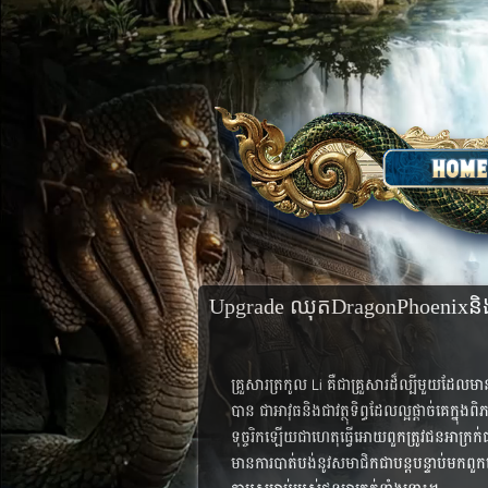
Upgrade ឈុតDragonPhoenix​ន
គ្រួសារ​ត្រកូល​​ Li​ គឺ​ជា​គ្រួសារ​ដ៏​ល្បី​មួយ​ដែ
បាន ​ជា​អាវុធ​និង​ជា​​វត្ថុទិព្ធ​ដែល​​ល្អ​ផ្តាច់​គេ​ក្
ទុច្ចរិកឡើយ​ជា​​ហេតុ​ធ្វើ​អោយ​ពួក​ត្រូវ​ជន​អាក្រក
មានការបាត់បង់នូវសមាជិកជាបន្តបន្ទាប់មកពួកគេ​បាន​ធ្វើ