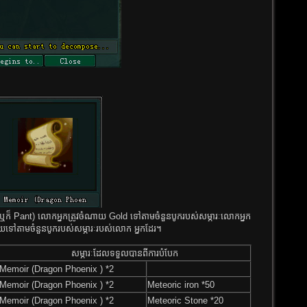
Pant)​ លោក​អ្នក​ត្រូវ​ចំណាយ​ Gold​ ទៅ​​តាម​ចំនួន​បូក​របស់​សម្ភារៈ​លោក​អ្នក​
រ័យ​​ទៅ​​តាម​ចំនួនបូករបស់​សម្ភារៈ​​​របស់​លោក​ អ្នក​​ដែរ​​។
សម្ភារៈដែលទទួលបានពីការបំបែក
Memoir​ (Dragon Phoenix ) *2
Memoir​ (Dragon Phoenix ) *2
Meteoric iron *50
Memoir​ (Dragon Phoenix ) *2
Meteoric Stone *20