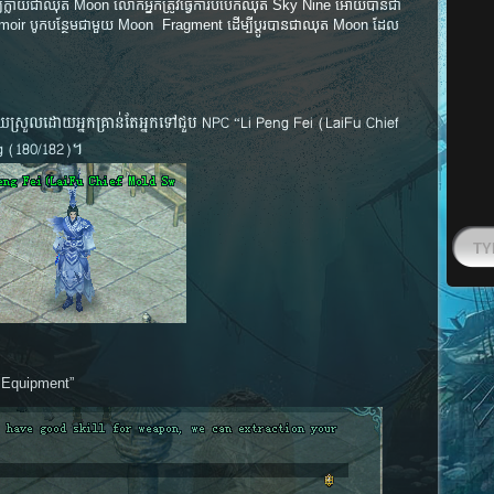
 ឱ្យក្លាយជាឈុត Moon លោកអ្នកត្រូវធ្វើការបំបែកឈុត Sky Nine អោយបានជា
oir បូកបន្ថែមជាមួយ Moon Fragment ដើម្បីប្តូរបានជាឈុត Moon ដែល
្រួលដោយអ្នកគ្រាន់តែអ្នកទៅជួប NPC “Li Peng Fei (LaiFu Chief
ng (180/182)។
 Equipment”