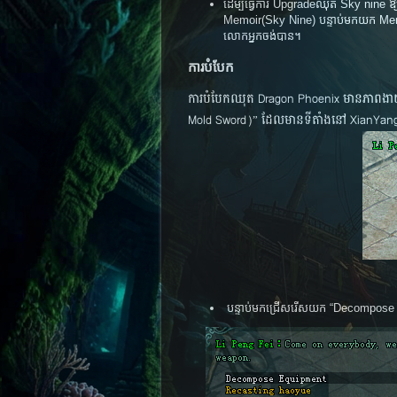
ដើម្បីធ្វើការ Upgrade​ឈុត Sky nine
Memoir(Sky Nine) បន្ទាប់មកយក Mem
លោកអ្នកចង់បាន។
ការបំបែក
ការបំបែកឈុត Dragon Phoenix មានភាពងាយស
Mold Sword)” ដែល​មាន​ទីតាំង​នៅ​ XianYa
បន្ទាប់មកជ្រើសរើសយក “Decompose