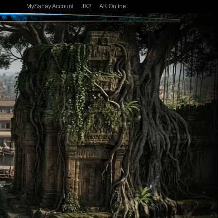
MySabay Account
JX2
AK Online