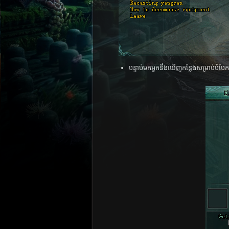
បន្ទាប់មកអ្នកនឹងឃើញកន្លែងសម្រាប់ប