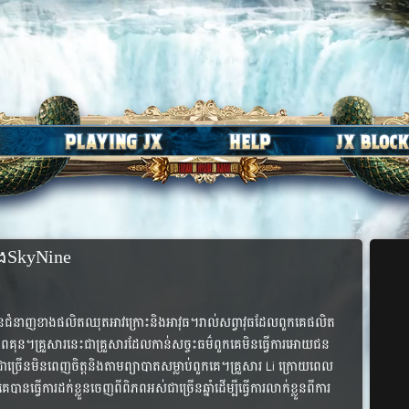
ិងSkyNine
ល​មាន​ជំនាញ​ខាង​ផលិត​ឈុតអាវ​ក្រោះ​និង​អាវុធ​។​រាល់​សព្វា​វុធ​ដែល​ពួក​គេ​​ផលិត​
នុង​​ពិភព​គុន​។​គ្រួសារ​នេះ​ជា​គ្រួសារ​ដែល​កាន់​សច្ចះធម៌​ពួក​គេ​មិន​ធ្វើ​ការ​អោយ​ជន​
់​ជា​ច្រើន​មិន​ពេញ​ចិត្ត​និង​តាម​ព្យាបាត​សម្លាប់​ពួក​គេ​។គ្រួសារ Li ក្រោយពេល
​ការ​ដក់​ខ្លួន​ចេញ​ពី​ពិភព​អស់​ជា​ច្រើន​ឆ្នាំ​ដើម្បី​ធ្វើ​ការ​លាក់​ខ្លួន​ពី​ការ​