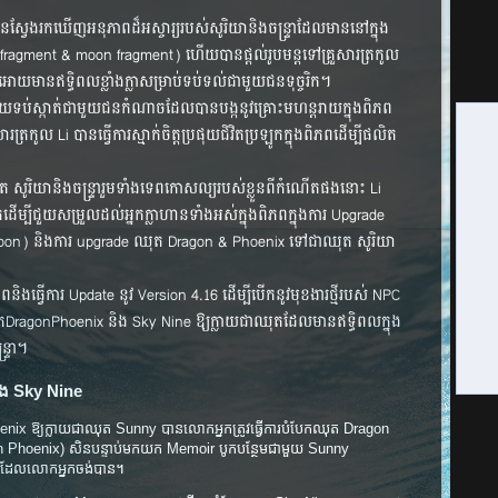
្វែង​រក​ឃើញ​អនុភាព​ដ៏​អស្ចារ្យ​របស់​សូរិយា​និង​ចន្ទ្រា​ដែល​មាន​នៅ​ក្នុង​
y fragment & moon fragment) ហើយ​បាន​ផ្តល់​រូបមន្ត​ទៅ​គ្រួសារ​ត្រកូល
អោយ​មាន​ឥទ្ធិ​ពល​ខ្លាំង​ក្លា​សម្រាប់​ទប់​ទល់​ជា​មួយ​ជន​ទុច្ចរិក​។
ួយ​ទប់​ស្កាត់​ជា​មួយ​ជន​កំណាច​ដែល​បាន​បង្ក​នូវ​គ្រោះ​មហន្ត​រាយ​ក្នុង​ពិភព​
្រកូល​​ Li បាន​ធ្វើ​ការ​ស្មាក់​ចិត្ត​ប្រផុយ​ជិវិត​ប្រឡូក​ក្នុង​ពិភព​ដើម្បី​ផលិត​
 ឈុត សូរិយានិងចន្ទ្រារួមទាំងទេពកោសល្យរបស់ខ្លួនពីកំណើតផងនោះ Li
ៀត​ដើម្បី​ជួយ​សម្រួល​ដល់​អ្នកក្លាហាន​ទាំង​អស់ក្នុងពិភពក្នុងការ Upgrade
 (Moon) និងការ upgrade ឈុត Dragon & Phoenix ទៅជាឈុត សូរិយា
េព​និង​ធ្វើ​ការ​ Update នូវ Version 4.16 ដើម្បី​បើក​នូវ​មុខ​ងារ​ថ្មី​របស់ NPC
DragonPhoenix​ និង Sky Nine ឱ្យ​ក្លាយ​ជា​ឈុ​ត​ដែល​មាន​ឥទ្ធិពល​ក្នុង​​
្រា​។​
ង Sky Nine
oenix ឱ្យក្លាយជាឈុត Sunny បានលោកអ្នកត្រូវធ្វើការបំបែកឈុត Dragon
hoenix) សិនបន្ទាប់មកយក Memoir បូកបន្ថែមជាមួយ Sunny
y​ ដែលលោកអ្នកចង់បាន។