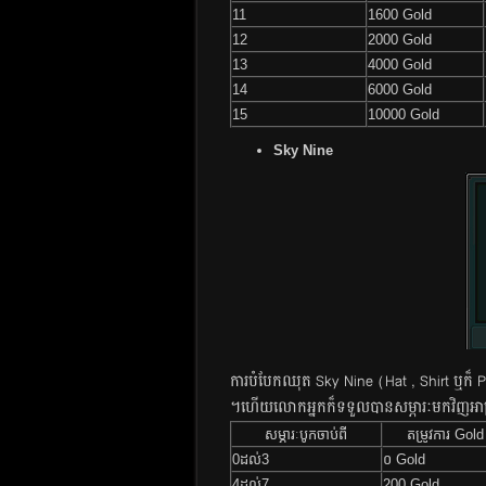
11
1600 Gold
12
2000 Gold
13
4000 Gold
14
6000 Gold
15
10000 Gold
Sky Nine
ការ​បំបែក​ឈុត​ Sky Nine ​(Hat , Shirt ឬក៏ Pan
។​​ហើយ​​លោក​​អ្នក​​ក៏​​ទទួល​​បាន​​សម្ភារៈ​​មក​​វិញ​​
សម្ភារៈបូកចាប់ពី
តម្រូវការ​ Gold
0ដល់3
០ Gold
4ដល់7
200 Gold