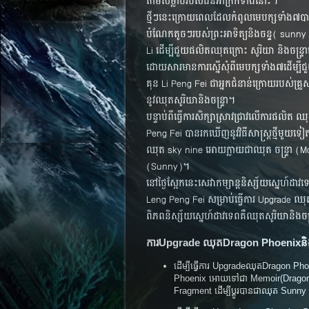
តាម​សម្លាប់​របស់​ជន​អាក្រក់​ទាំងនោះ។
ថ្មីៗ​នេះក្រោយ​​ពេល​ដែល​កំពូល​មេបក្ស​ទាំង៧​បាន​ស
បំណែក​តូចៗ​របស់​ព្រះអាទិត្យ​និង​ចន្ទ្​( sunn
Li​ ដើម្បី​ជួយ​ផលិត​ឈុត​ក្រោះ ​សូរិយា និង​ចន្រ្ទា​​
ដោយ​សារ​មាន​ការ​ស្នើ​សុំ​ពី​មេបក្សទាំង៧​ដើម្បី​ជ
គុន​ Li Peng Fei ជា​អ្នក​ជំនាន់​ក្រោយ​របស់​គ្រួសារ​ត
នូវ​ឈុត​សូរិយា​និង​ចន្ទ្រា​។
បន្ទាប់ពីធ្វើការសិក្សាស្រាវជ្រាវលើការផលិត
Peng Fei បាន​រក​ឃើញ​នូវ​វិធី​សាស្រ្ត​ថ្មី​មួយ​ទ
ឈុត sky nine អោយ​ក្លាយ​ជា​ឈុត​ ចន្រ្ទា
(Sunny)។
នៅ​ថ្ងៃ​ស្អែក​នេះ​សេវាកម្សាន្ត​និស្ស័យ​ស្នេហ៍​ដាវទ
Leng Peng Fei សម្រាប់​ធ្វើ​ការ​​ Upgrade ឈុត​
ពិភព​និស្ស័យ​ស្នេហ៍​ដាវ​ទេព​គឺ​ឈុត​សូរិយា​និង​ចន្ទ
ការ​Upgrade ឈុតDragon Phoenix​និ
ដើម្បីធ្វើការ Upgrade​ឈុតDragon Ph
Phoenix អោយទៅជា Memoir(Dragon P
Fragment ដើម្បីប្តូរបានជាឈុត Sunn