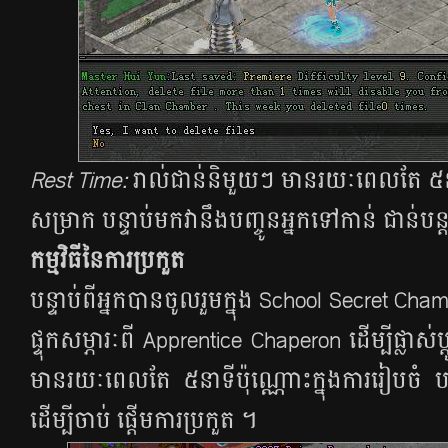
Rest Time:
រាល់ជាន់និមួយៗ មានរយៈពេលតែ ៥នាទ
សម្រាក បន្ទាប់មកវានឹងបញ្ចូនអ្នកទៅកាន់ ជាន់​​ប
កម្មវិធីនៃការប្រកួត
បន្ទាប់​ពី​អ្នក​បាន​ចូល​រួម​ក្នុង School Secret Cham
ផ្ទុក​សម្ភារៈ​ពី​ Apprentice Chaperon ដើម្បី​ផ្លាស់​ប្តូ
មាន​រយៈ​ពេល​តែ​ ៥​នា​ទី​​ប៉ុណ្ណោះ​ក្នុង​ការ​រៀប​ចំ ​បន
ដើម្បី​ចាប់​ ផ្តើម​ការ​ប្រកួត​ ។