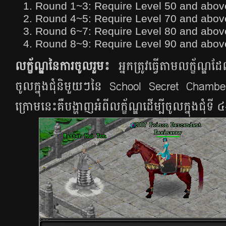
Round 1~3: Require Level 50 and abov
Round 4~5: Require Level 70 and abov
Round 6~7: Require Level 80 and abov
Round 8~9: Require Level 90 and abov
លក្ខ័ណ្ឌនៃការចូលរួម​៖​
អ្នក​ត្រូវ​ធ្វើ​តាម​លក្ខ័ណ្
ចូល​ក្នុង​ជុំ​និមួយៗ​នៃ​ School Secret Chamb
ក្រោម​នេះ​គឺ​បង្ហាញ​អំពី​លក្ខ័ណ្ឌ​ដើម្បី​ចូល​ក្នុង​ជុំទី 