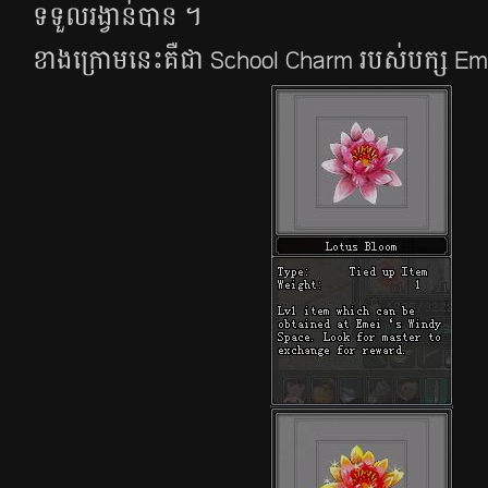
ទទួល​រង្វាន់​បាន​ ។
ខាងក្រោមនេះគឺជា School Charm របស់បក្ស Em