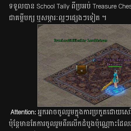
ទទួលបាន School Tally ពីប្រអប់ Treasure Che
ជាគម្ពី​បក្ស ឬសម្ភារៈល្អៗផ្សេងៗទៀត ។
Attention:
អ្នក​អាច​ចូល​រួម​ក្នុង​ការ​ប្រកួត​ដោយ​សេរ
ប៉ុន្តែ​មាន​តែ​ការ​ចូល​រួម​ពីរ​លើក​ដំបូង​​ប៉ុណ្ណោះ​ដ