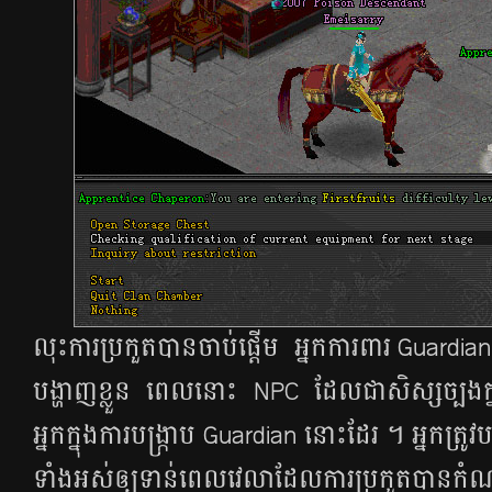
លុះ​ការ​ប្រកួត​បាន​ចាប់​ផ្តើម​ អ្នក​ការ​ពារ Guardian ក្ន
បង្ហាញ​ខ្លួន​ ពេល​នោះ ​NPC ដែល​ជា​សិស្ស​ច្បង​​ក្នុង​​
អ្នក​​ក្នុង​​ការ​​បង្រ្កាប​​ Guardian នោះ​ដែរ​ ។​ អ្នក​​ត្រូវ
ទាំង​​អស់​​ឲ្យ​​​ទាន់​​ពេល​​វេលា​​ដែល​​ការ​​ប្រកួត​​បាន​​កំ