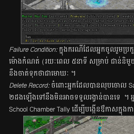
Failure Condition:
ក្នុងករណីដែលអ្នកចូលរួមប្រ
ម៉ោងកំណត់ (រយៈពេល ៥នាទី សម្រាប់​​ ជាន់និម
នឹងចាត់ទុកថាជាមោឃៈ ។
Delete Record:
ចំពោះអ្នកដែលបានលុបចោល Sa
២ដងឡើងទៅនឹងមិនអាចទទួលរង្វាន់​បានទេ ។ 
School Chamber Tally ដើម្បីបង្កើនឳកាសក្នុងកា