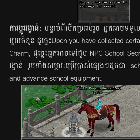
ការប្តូររង្វាន់:
បន្ទាប់ពីបើកប្រអប់រួច អ្នកអាចទ
មួយចំនួន​ ដូច្នេះUpon you have collected cert
Charm, ដូច្នេះអ្នកអាចទៅជួប NPC School Secret 
រង្វាន់ រួមទាំងសម្ភារៈប្រើប្រាស់ផ្សេងៗដូចជា sc
and advance school equipment.