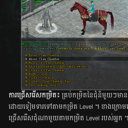
ការជ្រើសរើសកម្រិត៖
គ្រប់កម្រិតនៃជុំនិមួយៗមាន
ដោយទៀមទារទៅតាមកម្រិត Level ។ ខាង​ក្រោមន
ជ្រើសរើសជុំណាមួយតាមកម្រិត Level របស់អ្នក 