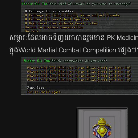
សម្ភារៈដែលអាចទិញយកបានរួមមាន PK Medici
ក្នុង​World Martial Combat Competition ផ្សេង