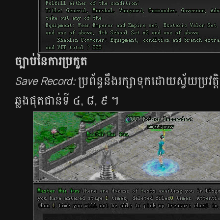
ច្បាប់នៃការប្រកួត
Save Record:
ប្រព័ន្ធនឹងរក្សាទុកដោយស្វ័យប្រ
ឆ្លងផុតជាន់ទី ៤, ៨, ៩​ ។