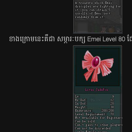
ខាងក្រោមនេះគឺជា សម្ភារៈបក្ស Emei Level 80 ដ