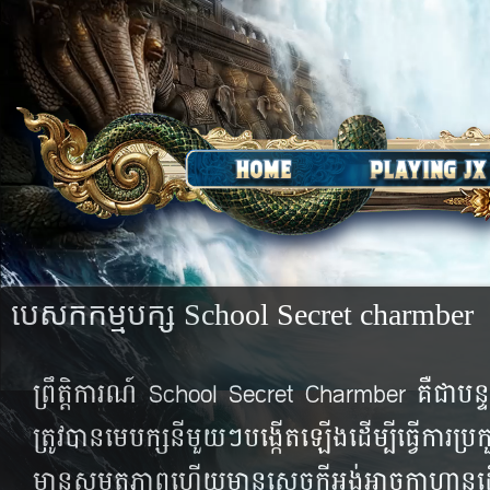
បេសកកម្មបក្ស School Secret charmber
ព្រឹត្តិការណ៍​ School Secret Charmber គឺជាបន្ទប
ត្រូវ​បាន​មេ​បក្ស​នីមួយៗ​បង្កើត​ឡើង​ដើម្បី​ធ្វើការ​ប្រ
មាន​សមត្ថ​ភាព​ហើយ​មាន​សេចក្តី​អង់​អាច​ក្លាហាន​ដើម្ប