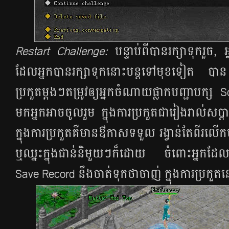
Restart​ Challenge:
បន្ទាប់​ពី​បាន​រក្សា​ទុករួច, អ្ន
ដែល​អ្នក​បាន​រក្សាទុក​នោះ​បន្ត​ទៅ​មុខ​ទៀត​ បាន ​ប៉ុ
ប្រកួត​ម្តងៗ​តម្រូវ​ឲ្យ​អ្នក​​ចំណាយ​ផ្លាក​បញ្ជា​បក្
មក​អ្នក​អាច​ចូល​រួម​ ក្នុង​ការ​ប្រកួត​ជា​រៀង​រាល់​សប្
ក្នុង​ការ​ប្រកួត​គឺ​មាន​ឳកាស​ទទួល រង្វាន់​តែ​ពីរ​លើ
​ឬ​ឈ្នះ​ក្នុង​ជាន់​និមួយៗ​ក៏ដោយ ចំពោះ​អ្នក​ដែល​
Save​ Record នឹង​ចាត់​ទុក​ថា​ចាញ់ ​ក្នុង​ការ​ប្រកួតន