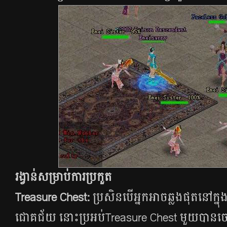
រង្វាន់សម្រាប់ការប្រកួត
Treasure Chest:
ប្រសិនបើអ្នកអាចឆ្លងផុតនៅក្នុ
ជោគជ័យ នោះប្រអប់Treasure Chest មួយបាន