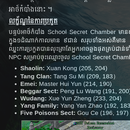
អាថ៍កំបាំង​​នោះ ​។
លក្ខ័ណ្ឌនៃការប្រកួត
បន្ទប់​អាថ៍​កំបាំង​
School Secret Chamber មាន​៩​
ក្នុង​១​ដំណាក់​កាល​មាន​ ៩ជាន់ សរុប​​ទាំង​អស់​គឺ​មាន​
ឈ្នះ​​ការ​​ប្រកួត​​បាន​​លុះ​ត្រា​តែ​អ្នក​អាច​ឆ្លង​ផុត​គ្រប់​ជាន់
NPC សម្រាប់ចុះឈ្មោះចូល School Secret Cham
Shaolin:
Xuan Kong (205, 204)
Tang Clan:
Tang Su Mi (209, 183）
Emei:
Master Hui Yun (214, 190)
Beggar Sect:
Peng Lu Wang (191, 200
Wudang:
Xue Yun Zheng (233, 204)
Yang Family:
Yang Yan Zhao (192, 183
Five Poisons Sect:
Gou Ce (196, 197)