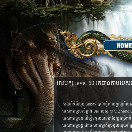
អាវ​បក្ស​ level 60 រក​បាន​តាម​បេ
កាល​ពី​ទំព័រ​មុន​ Sabay បាន​ធ្វើ​ការ​បង្ហាញ​ពី
បេសកកម្ម​របស់​ក្រុង​ Dali របស់​ NPC Zheng Qua
បេសកកម្ម​មុន ដើម្បី​ទទួល​បាន​អាវ​បក្ស​កម្រិត​ទ
បេសកកម្ម​បន្ត​ ជា​បេសកកម្ម​ដើរ​ប្រមូល​លុយ​ពី​អ្នក