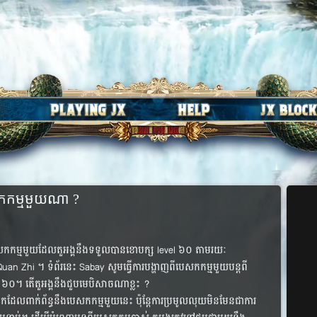
សកកម្ម​មួយ​ណា ?
​បេសកកម្ម​មួយ​ដែល​តួអង្គ​នឹង​ទទួល​បាន​ខោ​បក្ស​ level ៦០ តាម​រយៈ​
n Zhi ។ ទំព័រ​នេះ Sabay សូម​ធ្វើ​ការ​បង្ហាញ​ពី​បេសកកម្ម​មួយ​បន្ត​ពី​
ី ៦០។ តើ​តួអង្គ​នឹង​ជួប​មេ​បិសាច​ណា​ខ្លះ ?
​ដែល​ពាក់​ព័ន្ធ​នឹង​បេសកកម្ម​មួយ​នេះ ប៉ុន្តែ​ការ​ប្រមូល​លុយ​មិន​មែន​ជា​ការ​