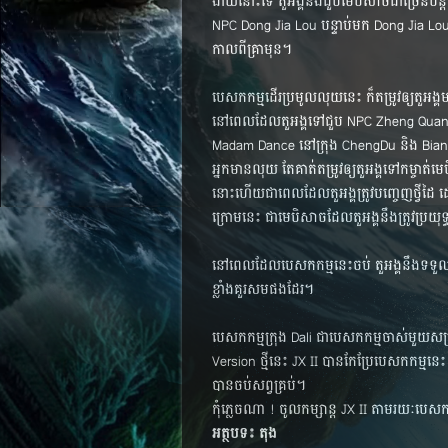
ងាយ​នោះ​ទេ តួអង្គ​នឹង​ជួប​មេ​បិសាច​ជា​ច្រើន​បន្ត​ប
NPC Dong Jia Lou បន្ទាប់​មក​ Dong Jia Lou 
កាល​ពី​គ្រា​មុន។
បេសកកម្ម​ដើរ​ប្រមូល​លុយ​នេះ ក៏​តម្រូវ​ឲ្យ​តួអង្គ​
នៅ​ពេល​ដែល​តួអង្គ​ទៅ​ជួប​ NPC Zheng Quan Zh
Madam Dance នៅ​ក្រុង ChengDu និង​ BianJing ប
អ្នក​មាន​លុយ​ តែ​គាត់​តម្រូវ​ឲ្យ​តួអង្គ​ទៅ​កម្ចាត
នោះ​ហើយ​ជា​ពេល​ដែល​តួអង្គ​ត្រូវ​បញ្ចេញ​ថ្វី​ដៃ
ក្រោម​នេះ ជា​មេ​បិសាច​ដែល​តួអង្គ​នឹង​ត្រូវ​ប្រយុទ
នៅ​ពេល​ដែល​បេសកកម្ម​នេះ​ចប់​ តួអង្គ​នឹង​ទទួល​បា
ខ្លាំង​គួរ​សម​ផង​ដែរ។
បេសកកម្ម​ក្រុង​ Dali ជា​បេសកកម្ម​ចាស់​មួយ​សម្រា
Version ថ្មី​នេះ JX II បាន​កែ​ប្រែ​បេសកកម្ម​ន
បាន​ចប់​សព្វ​គ្រប់។
កុំ​ភ្លេច​ណា ! ចូល​កម្សាន្ត​ JX II តាម​រយៈ​បេសកក
អត្ថបទ៖ តុង