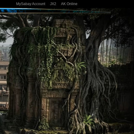
MySabay Account
JX2
AK Online