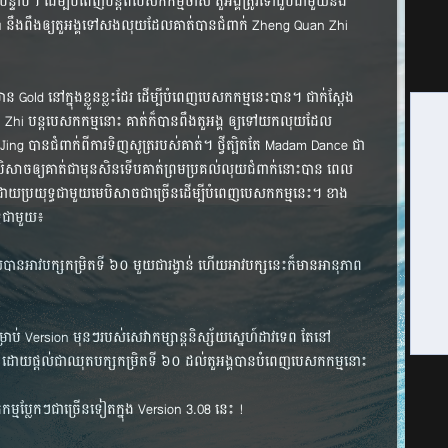
ន្ទាប់​។ ដើម្បី​បំពេញ​បន្ត​ពី​បេសកកម្ម​ចាស់​ តួអង្គ​ត្រូវ​ទៅ​ជួប​ជាមួយ​នឹង​
នឹង​ពឹង​ឲ្យ​តួអង្គ​ទៅ​សង​លុយ​ដែល​គាត់​បាន​ជំពាក់​ Zheng Quan Zhi
មាន​ Gold នៅ​ក្នុង​ខ្លួន​ខ្លះ​ដែរ ដើម្បី​បំពេញ​បេសកកម្ម​នេះ​បាន។ ជាក់​ស្ដែង
i បន្ត​បេសកកម្ម​នោះ គាត់​ក៏​បាន​ពឹង​តួអង្គ​ ឲ្យ​ទៅ​យក​លុយ​ដែល​
ាន​ជំពាក់​ពី​ការ​ទិញ​សូត្រ​របស់​គាត់​។ ថ្វី​ត្បិត​តែ​ Madam Dance ជា​
់​មេ​បិសាច​ឲ្យ​គាត់​ជាមុន​សិន​ទើប​គាត់​ព្រម​ប្រគល់​លុយ​ជំពាក់​នោះ​បាន ពេល​
​ ដោយ​ប្រយុទ្ធ​ជាមួយ​មេ​បិសាច​ជា​ច្រើន​ដើម្បី​បំពេញ​បេសកកម្ម​នេះ។ ខាង​
្ធ​ជាមួយ​៖
ន​អាវ​បក្ស​កម្រិត​ទី ៦០ មួយ​ជា​រង្វាន់​ ហើយ​អាវ​បក្ស​នេះ​ក៏​មាន​អានុភាព​
ប់​ Version មុន​ៗ​របស់​សេវា​កម្សាន្ត​និស្ស័យ​ស្នេហ៍​ដាវ​ទេព តែ​នៅ​
េះ ដោយ​ផ្ដល់​ជា​ឈុត​បក្ស​កម្រិត​ទី ៦០ ដល់​តួអង្គ​បាន​បំពេញ​បេសកកម្ម​នោះ​
ម្ម​ប្លែក​ៗ​ជា​ច្រើន​ទៀត​ក្នុង​ Version 3.08 នេះ​ !