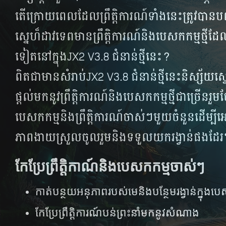
តើ​ក្រោយ​ពេល​ដែល​ព្រឹត្តិ​ការណ៍​ទាំង​នេះ​ត្រូវ​បាន​បញ
ស្នេហ៏​ដាវ​ទេព​មាន​ព្រឹត្តិការណ៍និងបេសកកម្មថ្មីដែល​ប្លែ
ទៀត​នៅ​ក្នុង​​JX2 V3.8 ជំនាន់​ថ្មី​នេះ?​
ពិតជាមានសំរាប់JX2 V3.8 ជំនាន់​ថ្មី​នេះ​និស្ស័យ​ស្នេហ
ផ្តល់​មក​នូវ​ព្រឹត្តិ​ការណ៍​និង​បេសក​កម្ម​ថ្មីជាច្រើន​រួម​ថ
បេសកកម្ម​និង​ព្រឹត្តិ​ការណ៍​ចាស់ៗ​មួយ​ចំនួន​ដើម្បី​អ
ភាព​ងាយ​​ស្រួល​ចូល​រួម​និង​ទទួល​យក​រង្វាន់​ផង​ដែរ
កែប្រែព្រឹត្តិកាណ៍និងបេសកកម្មចាស់ៗ
កាត់បន្ថយអនុភាពរបស់មេនិង​​បន្ថែមរង្វាន់ក្នុងប
កែប្រែព្រឹត្តិការណ៍បន់ព្រះនាំមកនូវសំណាង