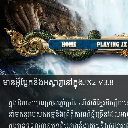
មានអ្វីប្លែកនិងអស្ខារ្យនៅក្នុង​JX2 V3.8
ក្នុងឱកាសបុណ្យចូលឆ្នាំប្រពៃណីជាតិខ្មែរនិស្ស័យស
នាំ​មក​នូវ​បេសក​កម្ម​និង​ព្រឺត្តិការណ៍​ថ្មីច្រើន​ដែល​អ
កម្សាន្ត​ទទួល​បាន​បទ​ពិសោធន៍​ងាយៗ​និង​សម្ភារៈ​ល្អ​ដ