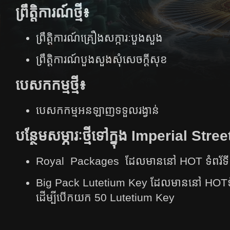
ព្រឹត្តិការណ៍ថ្មី៖
ព្រឹត្តិការណ៍គ្រឿងសក្ការៈបួងសួង
ព្រឹត្តិការណ៍បួង​សួង​សុំ​សេចក្ដីសុខ​
បេសកកម្មថ្មី៖
បេសកកម្មអនឡាញទទួលរង្វាន់
បន្ថែមសម្ភារៈថ្មីទៅក្នុង​ Imperial Stree
Royal Packages ដែលមាននៅ HOT ទំពរ័ទ
Big Pack Lutetium Key ដែលមាននៅ HOTទំពរ
ដើម្បីបើកយក 50 Lutetium Key