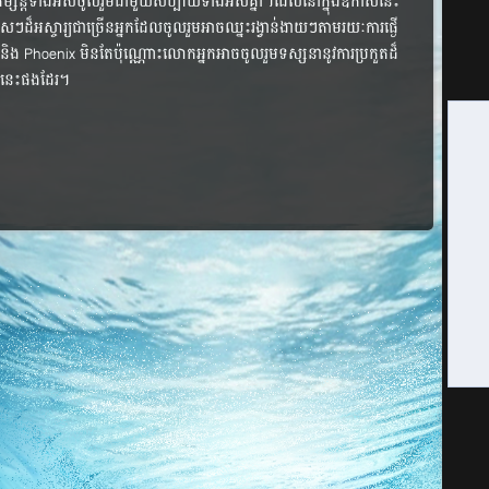
ន្ត​​ទាំង​​អស់​​ចូល​​រួម​​ជា​​មួយ​​សប្បាយ​​ទាំង​អស់​គ្នា​។​ដែល​​នៅ​​ក្នុង​​ឱកាស​នេះ​
​​ៗ​ដ៏អស្ចារ្យ​​ជា​​ច្រើនអ្នក​​ដែល​​ចូល​រួម​អាច​ឈ្នះរង្វាន់ងាយៗតាមរយៈ​ការ​ផ្ងើ​
ង Phoenix មិន​តែ​ប៉ុណ្ណោះ​លោក​អ្នក​អាច​ចូល​រួម​ទស្សនា​នូវ​ការ​​ប្រកួត​ដ៏​
នេះ​​ផង​​ដែរ​​។​