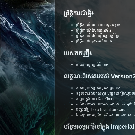
ព្រឹត្តិការណ៍ថ្មី៖
ព្រឹត្តិការណ៍អនឡាញទទួលរង្វាន់
ព្រឹត្តិការណ៍សែនឆេងម៉េង
ព្រឹត្តិការណ៍ជប់លៀងចូលឆ្នាំខ្មែរ
ព្រឹត្តិការណ៍ប្រអប់សំណាង
បេសកកម្មថ្មី៖
បេសកកម្មកម្ចាត់បិសាច
លក្ខណៈពិសេសរបស់ Version3
កាត់បន្ថយកម្រិតឈុតសម្ភារៈបក្ស
ទទួលបានឈុតសម្ភារៈបក្សនិងកេរ្តិ៍ឈ្មោះ
សម្ភារៈក្នុងហាង​Dai Zhong
កាត់បន្ថយអនុភាពមេនៅក្នុងបេសកកម្មដំ
បញ្ចុះតម្លៃ Hero Invitation Card
កែសម្រួលបញ្ហាដែលកើតមានរបស់បេសកកម
បន្ថែមសម្ភារៈថ្មីទៅក្នុង​ Imperi