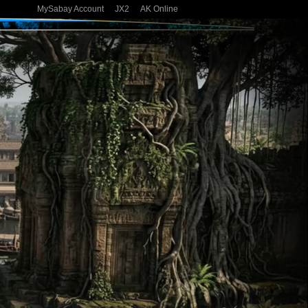
MySabay Account
JX2
AK Online