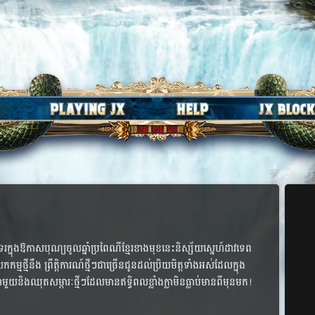
នុង​ឱកាស​បុណ្យ​ចូល​ឆ្នាំ​ប្រពៃ​ណី​ខ្មែរ​ខាង​មុខ​នេះ​និស្ស័យ​ស្នេហ៍​ដាវ​ទេព​​
្ម​ថ្មី​នឹង ព្រឹត្តិ​ការណ៍​ថ្មីៗ​ជា​ច្រើន​ជូន​ដល់​ប្រិយ​មិត្ត​ទាំង​អស់​ដែល​ក្នុង
មួយ​និង​ឈុត​សម្ភារៈ​ថ្មីៗ​ដែល​មាន​ឥទ្ធិពល​ខ្លាំងក្លា​មិន​ធ្លាប់​មាន​ពី​មុន​មក​!​