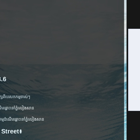
.6
បក្សពីបេសកកម្មចាស់ៗ
ណើរឆ្ពោះទៅភ្នំលៀងសាន
្មដំណើរឆ្ពោះទៅភ្នំលៀងសាន
al Street៖