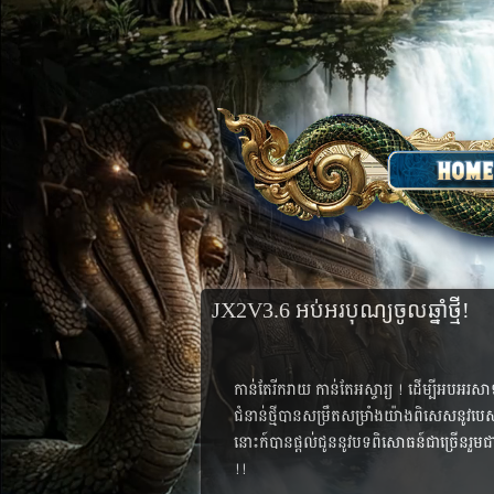
JX2V3.6​ អប់អរបុណ្យចូលឆ្នាំថ្មី!
កាន់តែរីករាយ កាន់តែអស្ចារ្យ ! ដើម្បី​អប​អរ​សាទរ​ក្
ជំនាន់​ថ្មី​បាន​សម្រឹត​សម្រាំង​យ៉ាង​ពិសេស​នូវ​បេសក​កម
នោះ​ក៍​បាន​ផ្ដល់​ជូន​នូវ​បទ​ពិសោធន៍​ជា​ច្រើន​រួម​ជា​
!!​