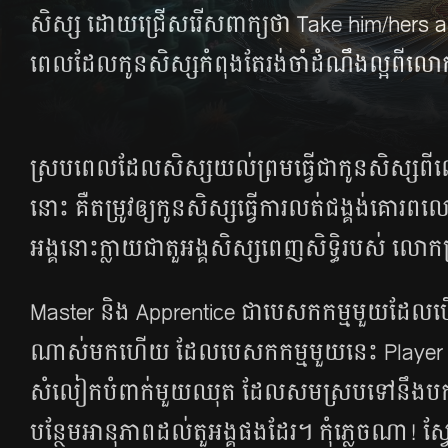
សិស្ស ដោយ​ជ្រើស​រើស​ពាក្យ​ថា Take him/hers 
ពេល​ដែល​កូន​សិស្ស​កំពុង​តែ​រង់​ចាំ​ដំណឹង​ល្អ​ពី​លោក
ស្រប​ពេល​ដែល​សិស្ស​យល់​ព្រម​ធ្វើ​ជា​កូន​សិស្ស​ពី​
នោះ គឺ​តម្រូវ​ឲ្យ​កូន​សិស្ស​ធ្វើ​ការ​លត់​ជង្គង់​គោរព​
អង្គ​នោះ​ក្លាយ​ជា​តួអង្គ​សិស្ស​ពេញ​សិទ្ធិ​របស់​ លោក​គ
Master និង Apprentice ជា​បេសកកម្ម​មួយ​ដែល​បើក
ណាស់​មក​ហើយ ដែល​បេសកកម្ម​មួយ​នេះ Player 
សំលៀក​បំពាក់​មួយ​ឈុត​ ដែល​សម​ស្រប​ទៅ​នឹង​បក្ស
បន្ថែម​អានុភាព​ដល់​តួអង្គ​ផង​ដែរ។ កុំ​ភ្លេច​ណា! ស្វែ