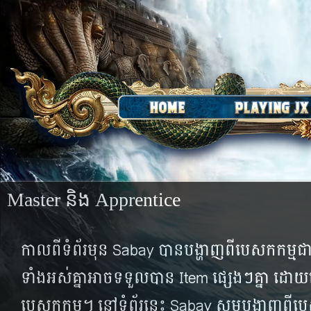
Master និង Apprentice
កាល​ពី​ទំព័រ​មុន Sabay បាន​បង្ហាញ​ពី​បេសកកម្ម​ជា
ទាំង​អស់​គ្នា​អាច​ទទួល​បាន​ Item ផ្សេងៗ​គ្នា​ ដ
បេសកកម្ម។ នៅ​ទំព័រ​នេះ Sabay សូម​បង្ហាញ​ពី​ប