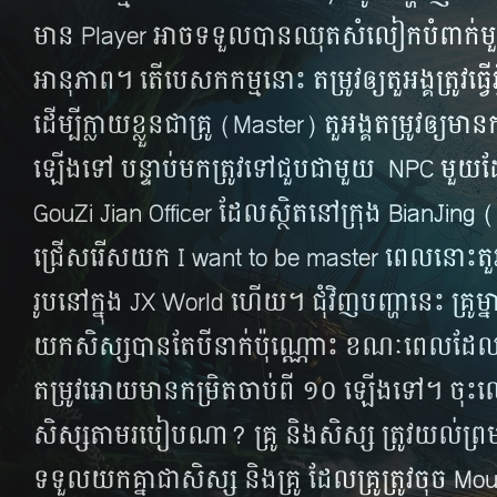
មាន​ Player អាច​ទទួល​បាន​ឈុត​សំលៀក​បំពាក់​មួយ
អានុភាព។ តើ​បេសកកម្ម​នោះ តម្រូវ​ឲ្យ​តួអង្គ​ត្រូវ​ធ្វើ​អ្
ដើម្បី​ក្លាយ​ខ្លួន​ជា​គ្រូ (Master) តួអង្គ​តម្រូវ​ឲ្យ​ម
ឡើង​ទៅ បន្ទាប់​មក​ត្រូវ​ទៅ​ជួប​ជាមួយ​​ NPC មួយ
GouZi Jian Officer​ ដែល​ស្ថិត​នៅ​ក្រុង BianJing
ជ្រើស​រើស​យក I want to be master ពេលនោះ​តួអង្គ​អ
រូប​នៅ​ក្នុង JX World ហើយ។ ជុំ​វិញ​បញ្ហា​នេះ គ្រូ​ម្ន
យក​សិស្ស​បាន​តែ​បី​នាក់​ប៉ុណ្ណោះ ខណៈ​ពេល​ដែល
តម្រូវ​អោយ​មាន​កម្រិត​ចាប់​ពី​ ១០ ឡើង​ទៅ។ ចុះ​លោក​គ
សិស្ស​តាម​របៀប​ណា? គ្រូ​ និង​សិស្ស ត្រូវ​យល់​ព្រម​
ទទួល​យក​គ្នា​ជា​សិស្ស​ និង​គ្រូ ដែល​គ្រូ​ត្រូវ​ចុច​ Mo