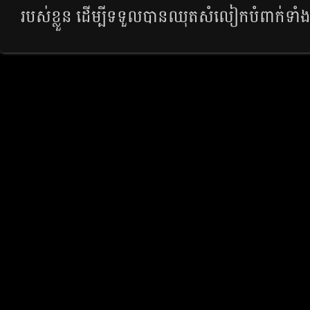
របស់​ខ្លួន ដើម្បី​ទទួល​បាន​ឈុត​សំលៀក​បំពាក់​ទាំ