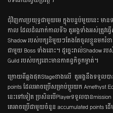
បិទ​ដោយ​ស្វ័យប្រវត្តិ។
ជុំវិញ​ការ​ប្រយុទ្ធ​ជាមួយ​មេ ក្នុង​បន្ទប់​មួយ​នេះ មា
កាល ដែល​ដំណាក់​កាល​ទី​៦ តួអង្គ​ទាំង​អស់​ត្រូវ​ធ្វើ
Shadow របស់​បក្ស​និមួយ​ៗ​តែងតែ​ចូល​ខ្លួន​មក​រំខាន​ក្
ជាមួយ​ Boss ទាំង​នោះ។ ដូច្នេះ​រាល់​Shadow រប
Guild របស់​បក្ស​នោះ​មាន​កាតព្វកិច្ច​កម្ចាត់។
ក្រោយ​ពី​ឆ្លង​ផុតStageខាង​លើ តួអង្គ​នឹង​ទទួល​
points​ ដែល​អាច​ប្រើ​សម្រាប់​ប្ដូរ​យក Amethyst
នេះ​ទៅ​ទៀត​ ប្រសិន​បើPlayer​ទទួល​បានmission
គេ​អាច​ប្រើ​ជាមួយ​ចំនួន accumulated points ដើម្