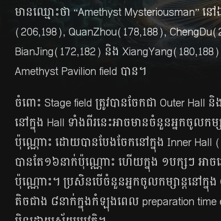
មាន​ឈ្មោះ​ថា “Amethyst Mysteriousman” នៅ​ឯ
(206,198), QuanZhou(178,188), ChengDu(
BianJing(172,182) និង XiangYang(180,188) ដើ
Amethyst Pavilion field បាន។
ចំពោះ Stage field ត្រូវ​បាន​ចែក​ជា Outer Hall ន
នៅ​ក្នុង Hall ទាំង​ពីរ​នេះ​អាច​មាន​ចំនួន​អ្នក​ចូល​កម្សា
ប៉ុណ្ណោះ ដោយ​បាន​បែង​ចែក​នៅ​ក្នុង​ Inner Hall 
បាន​តែ​១៦​នាក់​ប៉ុណ្ណោះ ហើយ​ក្នុង ​១​បក្ស​ៗ អាច​
ប៉ុណ្ណោះ។ ប្រសិន​បើ​ចំនួន​អ្នក​ចូល​កម្សាន្ត​នៅ​ក្ន
តិច​ជាង ៨នាក់ក្នុងកំឡុងពេល preparation time 