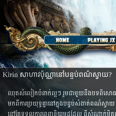
Kirin សាហាវ​ប៉ុណ្ណា​នៅ​បន្ទប់​ពណ៌​ស្វាយ?
ឈុត​សំលៀក​បំពាក់​ល្អៗ រួម​ជាមួយ​នឹង​បទ​ពិសោធន៍
មក​ពី​​ការ​ប្រយុទ្ធ​គ្នា​នៅ​ក្នុង​បន្ទប់​សំងាត់​ពណ៌​ស្វាយ​
នៅ​តែ​ទទួល​ការ​ពេញ​និយម​ដដែល​ ពី​សំណាក់​មិត្ត​គាំ​