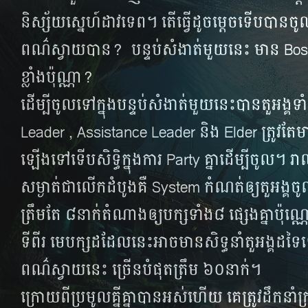
និស្ស័យ​ស្នេហ៍​ដាវ​ទេព។ តើ​ធ្វើ​ដូច​ម្ដេច​ទើប​បាន​ចូល​
ពណ៌​ស្វាយ​បាន? បន្ទប់​សំងាត់​មួយ​នេះ មាន​ Boss
ខ្លាំង​ប៉ុណ្ណា?
ដើម្បី​ចូល​ទៅ​ក្នុង​បន្ទប់​សំងាត់​មួយ​នេះ​បាន​តួអង្គ
Leader , Assistance Leader និង​ Elder ត្រូវ​តែ​មា
ឡើង​ទៅ​ទើប​សិទ្ធិ​ក្នុង​ការ​ Party គ្នា​ដើម្បី​ចូល។ រាល់
សម្ងាត់​ជា​លើក​ដំបូង​គឺ​ System កំណត់​ឲ្យ​តួអង្គ​ចូ
ត្រឹមតែ ៨នាក់​តំណាង​ឲ្យ​បក្ស​ទាំង៨ ផ្សេង​គ្នា​ប៉
ទី​ពីរ មេ​បក្ស​ដដែល​នេះ​អាច​មាន​សិទ្ធ​នាំ​តួអង្គ​ដទៃ
ពណ៌ស្វាយ​នេះ ច្រើន​បំផុត​ត្រឹម ៦០នាក់។
ក្រោយ​ពី​ប្រមូល​គ្នីគ្នា​បាន​អស់ហើយ គេ​ត្រូវ​ដឹកនាំ