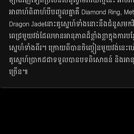
ម្យ៉ាង​វិញ​ទៀត​ប្រសិន​បើ​គូ​ស្វាមី​ភរិយា​ថ្មី​នេះ អាច​រ
អាពាហ៍ពិពាហ៍​​បី​បញ្ចូល​គ្នា​គឺ Diamond Ring, 
Dragon Jadeនោះ​គូស្នេហ៍​ទាំង​នោះ​នឹង​ជំនួស​មក​
ពេជ្រ​មួយ​វង់​ដែល​មាន​អានុភាព​ដ៏​ខ្លាំង​ខ្លា​ក្នុង​ការ​ប
ស្នេហ៌​ទាំង​ពីរ។ ក្រោយ​ពី​បាន​ចិញ្ចៀន​មួយ​វង់​នេះ
គូស្នេហ៍​ប្រាកដ​ជា​ទទួល​បាន​​បទពិសោធន៍ និង​អានុ
ច្រើន៕