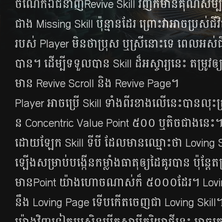
ចំណែក​ឯ​ជំនាញRevive Skill វិញ​ក៏​មាន​គុណសម្បត្តិ
ជាង Missing Skill ប៉ុន្មាន​ដែរ ព្រោះ​វា​អាច​ប្រស់​ជីវិ
របស់ Player មិន​ថា​ប្រុស ឬ​ស្រី​នោះ​ទេ ពេល​អស់​ជីវ
បាន។ ដើម្បី​ទទួល​បាន Skill ដ៏​អស្ចារ្យ​នេះ តម្រូវ​ឲ្យ​គូ
មាន Revive Scroll និង Revive Page។
Player អាច​ប្រើ Skill ទាំងពីរ​ខាង​លើ​នេះ​បាន​លុះ​ត្
ន Concentric Value Point ៥០០ ឬ​តិច​ជាង​នេះ
ដោយ​ឡែក Skill ទី​បី​ ដែល​មាន​ឈ្មោះ​ថា Loving Skil
ឡើង​សម្រាប់​បង្កើន​កម្លាំង​ធាតុ​ឲ្យ​ដៃគូរ​បាន​​ ប៉ុន្តែ​តម
មានPoint យ៉ាង​ហោច​ណាស់​ក៏​ ៥០០០ដែរ។ Loving 
នឹង Loving Page ទើប​កើត​ចេញ​ជា Loving Skill