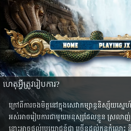
ហេតុអ្វីត្រូវរៀបការ?
ក្រៅ​ពី​ការ​ចង​មិត្ត​នៅ​ក្នុង​សេវា​កម្សាន្ត​និស្ស័យ​ស្
អស់​អាច​រៀប​ការ​ជាមួយ​មនុស្ស​ដែល​ខ្លួន​ ស្រលាញ់
នោះ​អាច​ផ្ដល់​ប្រយោជន៍​ជា ច្រើន​ដល់​កូន​កំលោះ និង