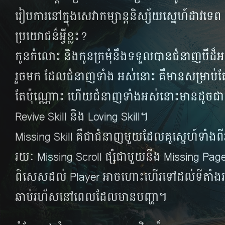
រៀប​ការ​នៅ​ក្នុង​សេវា​កម្សាន្ត​និស្ស័យ​ស្នេហ៍​ដាវ​ទេ
ប្រយោជន៌​អ្វី​ខ្លះ?
កូន​កំលោះ​ និង​កូន​ក្រមុំ​នឹង​ទទួល​បាន​ជំនាញ​បី​ដ៏​អស្ច
រួច​មក ដែល​ជំនាញ​ទាំង អស់​នោះ គឹ​មាន​សម្រាប់​តែ
តែ​ប៉ុណ្ណោះ ហើយ​ជំនាញ​ទាំងអស់​នោះ​មាន​ដូច​ជា 
Revive Skill និង Loving Skill។
Missing Skill គឺ​ជា​ជំនាញ​មួយ​ដែល​គូស្នេហ៍​​ទាំងព
រយៈ Missing Scroll ផ្សំ​ជាមួយ​នឹង Missing Page
ពិសេស​ដល់ Player អាច​ហោះ​ហើរ​ទៅ​ដល់​ទីតាំង​រប
ឆាប់​រហ័ស​នៅ​ពេល​ដែល​មាន​បញ្ហា។