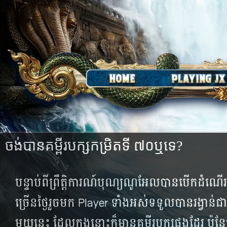
ចង់​បាន​គម្ពីរ​បក្ស​កម្រិត​ទី ៧០​ឬទេ?
បន្ទាប់​ពី​ព្រឹត្តិការណ៍​បុណ្យ​ណូអែល​បាន​បើក​ដំណើ
ច្រើន​ថ្ងៃ​រួច​មក Player ទាំងអស់​ទទួល​បាន​រង្វាន់​ជា​ច្រ
មួយ​នេះ ដែល​ក្នុង​​នោះ​ក៏​មាន​គម្ពីរ​បក្ស​ផង​ដែរ ប៉ុន្តែ​