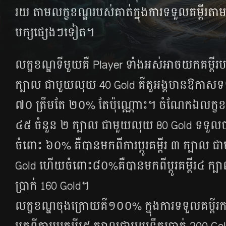
រយ​ តាម​លក្ខខណ្ឌ​របស់​គាត់​ក្នុង​ការ​ទទួល​គម្ពីរ​តាម​បក
បក្ស​ផ្សេងៗ​ទៀត។
លក្ខខណ្ឌ​ទី​មួយ​គឺ Player ទាំងអស់​អាច​យក​គម្ពីរ​ប
ក្បាល ជាមួយ​លុយ 40 Gold គឺ​តួអង្គ​មានឱកាស​ទទួល​គ
៧០ ​ត្រឹម​តែ ២០% តែ​ប៉ុណ្ណោះ។ ចំណែក​ឯ​លក្ខខណ្ឌទ
៤៥ ចំនួន​ ២ ក្បាល ជាមួយ​លុយ 80 Gold ទទួល​
ចំពោះ ៦០% គឺ​បាន​មក​ពី​ការ​ប្ដូរ​​គម្ពីរ​ ៣ ក្បាល
Gold ហើយចំពោះ៨០%គឺបានមកពី​ប្ដូរ​គម្ពីរ​៤ ក្បា
ប្រាក់ 160 Gold។
លក្ខខណ្ឌ​ចុង​ក្រោយ​គឺ​១០០%​ ក្នុង​ការ​ទទួល​គម្ពីរ