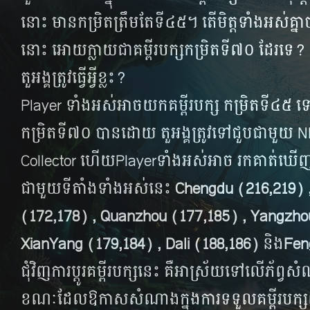
នោះ មាន​កម្រិត​ត្រឹម​តែ​ទី​៤៥។ តើ​មិត្ត​ទាំងអស់​គ្នា​ចង់​
នោះ អោយ​ក្លាយ​ជា​គម្ពីរ​បក្ស​កម្រិត​ទី​៧០ ដែរ​ទេ? ដ
តួអង្គ​ត្រូវ​ធ្វើ​អ្វី​ខ្លះ?
Player ទាំងអស់​អាច​យក​គម្ពីរ​បក្ស កម្រិត​ទី​៤៥ ទៅ​ប្ដ
កម្រិត​ទី​៧០ បាន​ដោយ​ តួអង្គ​ត្រូវ​ទៅ​ជួប​ជាមួយ 
Collector ហើយPlayerទាំងអស់​អាច រក​គាត់​ឃើញ​ន
ជាមួយ​ទី​តាំង​ទាំងអស់​នេះ
Chengdu (216,219) ,
(172,178) , Quanzhou (177,185) , Yangzho
XianYang (179,184) , Dali (188,186)
និង
Fen
ជុំវិញ​ការ​ប្ដូរ​​គម្ពីរ​បក្ស​នេះ គឺ​អាស្រ័យ​ទៅ​លើ​ភ័ព្វ
ខណៈ​​​ដែល​ឱកាស​សំណាង​ក្នុង​ការ​ទទួល​គម្ពីរ​បក្ស​ព