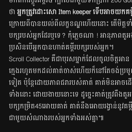
មក​ពី​ការ​ប្ដូរ​គម្ពីរ​៥ ក្បាល​ជាមួយ​ទឹក​ប្រាក់ 200 Go
ថា​
អ្នក​ត្រូវ​ដោះ​សោ
Item keeper ទើប​អាច​យក​គម្ពីរ
ក្រោយ​ពី​បាន​យល់​ពី​លក្ខខណ្ឌ​ហើយ​នោះ តើ​មិត្ត​ទាំងអ
បក្ស​របស់​អ្នក​ដែរ​ឬទេ? កុំ​ភ្លេច​ណា ! អានុភាព​តួអង្គ​រប
ប្រសិន​បើ​អ្នក​បាន​ហាត់​គម្ពីរ​បក្ស​របស់​អ្នក។
Scroll Collector គឺ​ជា​បុរស​ម្នាក់​ដែល​ចូលចិត្ត​អាន និង​
ក្មេង​រហូត​មក​ដល់​គាត់​ចាស់​ហើយ​ក៏​​នៅ​តែ​ចង់​ប្រមូល​
ទៀត ប៉ុន្តែ​ដោយ​ភាព​ជរា​របស់​គាត់ គាត់​មិន​អាច​ដើរ​រក
ទាំងនោះ ​ដោយ​ងាយ​នោះ​ទេ ដូច្នេះ​គាត់​ត្រូវ​ពឹង​តួអង្
បក្ស​កម្រិត45អោយ​គាត់ គាត់​នឹង​អោយ​រង្វាន់​នូវ​គម្ពីរ
ជាមួយ​សំណាង​របស់​អ្នក​ទាំងអស់​គ្នា៕