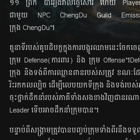
១១ ព្រឹក​ ជា​រៀង​រាល់​ថ្ងៃ​សៅរ៍ ហើយ Player ទ
ជាមួយ NPC ChengDu Guild Emissar
ក្រុង ChengDu។
តួនាទី​របស់​គូបដិបក្ខ​ក្នុង​ការ​បង្ហូរ​ឈាម​នេះ​ចែក​ចេ
ក្រុម Defense(ការពារ) និង ក្រុម Offense។Defe
ក្រុង និង​ទង់​ពី​ការ​ឈ្លានពាន​របស់​សត្រូវ ខណៈ
រិះរក​កលល្បិច ដើម្បី​លេប​យក​ទីក្រុង និង​ទង់​របស់
ចុះ​ថ្នាក់​ដឹកនាំ​របស់​ភាគី​ទាំង​សងខាង​វិញ​ជា​នរណ
Leader ទើប​អាច​ដឹក​នាំ​ក្រុមបាន។
បន្ទាប់​ពី​សង្គ្រាម​ត្រូវ​បាន​បញ្ចប់​ក្រុម​ទាំង​ពីរ