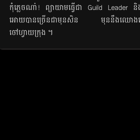
កុំ​ភ្លេច​ណា៎! ព្យាយាម​ធ្វើ​ជា Guild Leader និង
អោយ​បាន​ច្រើន​ជា​មុន​សិន​ មុន​នឹង​ឈោង​ទៅ
ចៅហ្វាយក្រុង ។