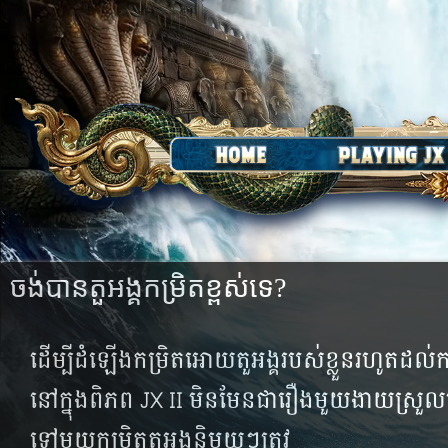
ចង់​បាន​តួអង្គ​​កម្រិត​ខ្ពស់​ទេ?
ដើម្បី​ដំឡើង​កម្រិត​អោយ​តួអង្គ​របស់​ខ្លួន​រហូត​ដល់​ក
នៅ​ក្នុង​ពិភព JX II មិន​មែន​ជា​រឿង​មួយ​ងាយ​ស្រួល​
ទៅ​មួយ​កម្រិត​​តួអង្គ​និមួយៗ​ត្រូវ​