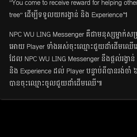
”You come to receive reward for helping othe
tree” ដើម្បី​ទទួល​យក​រង្វាន់​ និង Experience។
NPC WU LING Messenger គឺ​ជា​មនុស្ស​ម្នាក់​សម្រ
អោយ Player ទាំងអស់​ចុះ​ឈ្មោះ​ជួយ​ដាំ​ដើម​ឈើ​អោ
ដែល NPC WU LING Messenger នឹង​ផ្តល់រង្វាន់
និង Experience ដល់ Player បន្ទាប់​ពី​បាន​រង់​ចាំ
បាន​ចុះ​ឈ្មោះ​ចូល​ជួយ​ដាំ​ដើម​ឈើ៕