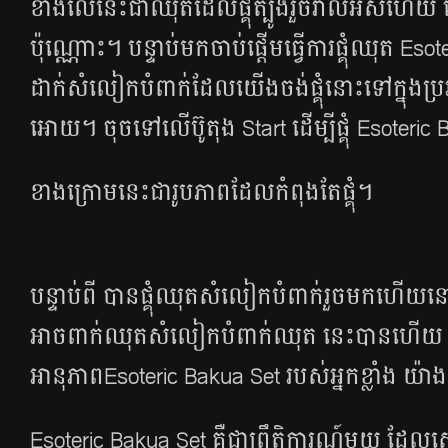
ខាង​លើ​នេះ​ជា​ឈុត​ដែល​ផ្គុំ​ត្បូង​រួចរាល់​អស់ហើយ​ នៅ​រង់
ប៉ុណ្ណោះ។ បន្ទាប់​​មក​ចាប់​ផ្ដើម​ធ្វើ​ការ​ផ្គុំ​​ឈុត
ដាក់​សំលៀក​បំពាក់​ដែល​យើង​ចង់​ផ្គុំ​នោះ​ទៅ​ក្នុង​​ប្
អោយ។ ចុច​ទៅ​លើ​​ប៊ូតុង Start ដើម្បី​ផ្គុំ Esoteri
ខាង​ក្រោម​នេះ​ជា​រូបភាព​ដែល​កំពុង​តែ​ផ្គុំ។
បន្ទាប់ពី ​បាន​ផ្គុំ​​ឈុត​សំលៀក​បំពាក់​រួច​មក​ហើយ
អាច​ពាក់​ឈុត​សំលៀក​បំពាក់​ឈុត ​នេះ​បាន​ហើយ ព
អានុភាពEsoteric Bakua Set របស់​អ្នក​ខ្លាំង 
Esoteric Bakua Set គឺជា​ព្រឹត្តិការណ៍​មួយ ដែល​សេវ