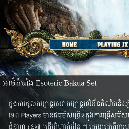
អាថ៌​កំបាំង Esoteric Bakua Set
ក្នុង​ការ​ចូល​​​កម្សាន្ត​​សេវា​កម្សាន្ត​លើ​អ៊ីនធឺណិត​​និស្
ទេព Players ​មាន​ជម្រើស​ច្រើន​ក្នុង​ការ​ជ្រើសរើស​​បក
ជំនាញ (Skill)​ដើម្បី​ហាត់​រៀន ។ តួអង្គ​ត្រូវ​ធ្វើ​កា