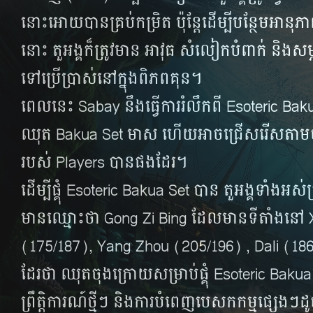
នោះ​អោយ​បាន​គ្រប់​កម្រិត​ ប៉ុន្តែ​ដើម្បី​បន្ថែម​អានុភាព
នោះ តួអង្គ​​ក៏​ត្រូវ​​មាន​ អាវុធ សំលៀក​បំពាក់​ និង​សម
ទៅ​ប្រើ​ប្រាស់​នៅ​ក្នុង​ពិភព​គុន​។
ពេល​នេះ Sabay នឹង​ធ្វើ​ការ​​រំលឹក​ពី Esoteric Ba
ឈុត Bakua Set មាស​ ហើយ​អាច​ជ្រើស​រើស​តាម​ចំ
របស់ Players ​បាន​ផង​ដែរ​។
ដើម្បី​ផ្គុំ Esoteric Bakua Set បាន​ តួអង្គ​ទាំងអស់
មាន​ឈ្មោះ​ថា Gong Zi Bing ដែល​មាន​ទី​តាំង​នៅ
(175/187), Yang Zhou (205/196) , Dali (186/
ដែរ​ថា ឈុត​ចុង​ក្រោយ​សម្រាប់​ផ្គុំ Esoteric Bakua
ព្រឹត្តិការណ៍​ថ្មីៗ និង​ការ​បំពេញ​បេសកកម្ម​ផ្សេងៗ​ដ