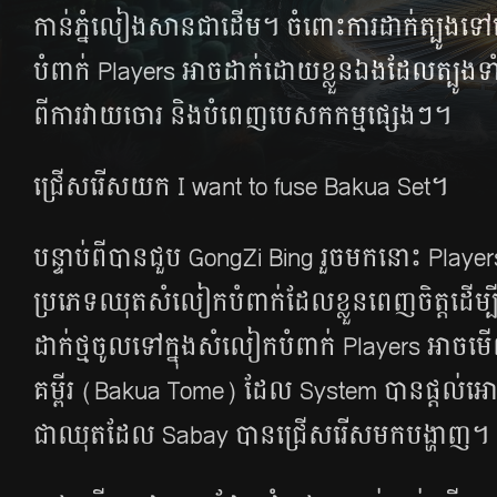
កាន់​ភ្នំ​លៀងសាន​ជាដើម។ ចំពោះ​ការ​ដាក់​ត្បូង​ទ
បំពាក់ Players អាច​ដាក់​ដោយ​ខ្លួនឯង​ដែល​ត្បូង​ទ
ពី​ការ​​វាយ​ចោរ និង​បំពេញ​បេសកកម្ម​ផ្សេងៗ។
ជ្រើសរើស​យក I want to fuse Bakua Set​។
បន្ទាប់​ពី​បាន​ជួប GongZi Bing រួច​មក​នោះ Player
ប្រភេទ​ឈុត​សំលៀក​​បំពាក់​ដែល​ខ្លួន​ពេញ​ចិត្ត​​ដើម្បី​ធ្វ
ដាក់​ថ្ម​ចូល​ទៅ​ក្នុង​សំលៀក​បំពាក់ Players អាច​​
គម្ពីរ (Bakua Tome) ដែល System បាន​ផ្ដល់​អោ
ជា​ឈុត​ដែល Sabay បាន​ជ្រើសរើស​មក​បង្ហាញ។