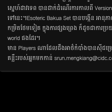
ស្នេហ៍​ដាវ​ទេព បាន​ដាក់​ដំណើរ​ការ​កាល​ពី Version 3
ទៅ​នេះ។Esoteric Bakua Set បាន​បង្កើន​ អានុភាព​
កម្រិត​ថែម​ទៀត​ ក្នុង​ការ​ផ្សងព្រេង ក៏​ដូច​ជា​ការ​ប្រយុទ្
world ផង​ដែរ។
មាន​ Players ណា​ដែល​ដឹង​អាថ៌​កំបាំង​បាន​ស៊ី​ជម្រៅ
គន្លឹះ​របស់​អ្នក​មក​កាន់ srun.mengkiang@cidc