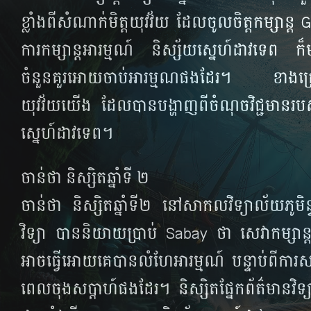
ខ្លាំង​ពី​សំណាក់​មិត្ត​យុវវ័យ​ ដែល​ចូល​ចិត្ត​កម្សាន
ការ​កម្សាន្ត​អារម្មណ៍​ និស្ស័យ​ស្នេហ៍​ដាវ​ទេព ក៏​
ចំនួន​គួរ​អោយ​ចាប់​អារម្មណ​ផង​ដែរ។ ខាង​ក្រោម​
យុវវ័យ​យើង​ ដែល​បាន​បង្ហាញ​ពី​ចំណុច​វិជ្ជមាន​របស់
ស្នេហ៍​ដាវ​ទេព។
ចាន់ថា និស្សិតឆ្នាំទី ២
ចាន់ថា និស្សិត​ឆ្នាំ​ទី​២ នៅ​សាកល​វិទ្យាល័យ​ភូមិន្ទ
វិទ្យា ​បាន​និយាយ​ប្រាប់ Sabay ថា សេវា​កម្សាន្ត​
អាច​ធ្វើ​អោយ​គេ​បាន​លំហែ​អារម្មណ៍​ បន្ទាប់ពី​ការ​សម
ពេល​ចុង​សប្ដាហ៍​ផង​ដែរ។ និស្សិត​ផ្នែក​ព័ត៌មាន​វិទ្យ