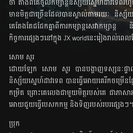
ថា តាំង​ពី​គេ​ចូល​កម្សាន្ត​និស្ស័យ​ស្នេហ៍​ដាវ​ទេព​រ
មាន​មិត្ត​ជា​ច្រើន​ដែល​បាន​ស្គាល់​តាម​រយៈ និស្ស័
គេ​តែងតែ​ជជែក​គ្នា​ពី​ការ​កម្សាន្ត​សេវា​កម្សាន្ត​ ន
កិច្ចការ​ផ្សេងៗ​នៅ​ក្នុង JX worldនេះ​រៀងរាល់​ពេល​
សោម​ សួរ
ដោយឡែក សោម​ សួរ បាន​បង្ហាញ​ទស្សនៈ​ផ្ទាល់​ខ្ល
និស្ស័យ​ស្នេហ៍​ដាវ​ទេព​ បាន​ធ្វើ​អោយ​គេ​រីកចម្រើន​ផ
កម្រិត​ ព្រោះ​គេ​លេង​ជាមួយ​មិត្ត​របស់​គេ​ ជា​ភាសា
អោយ​ជួយ​ធ្វើ​បេសកកម្ម និង​ទិញ​របស់​របរ​ផ្សេងៗ
ប្រុក