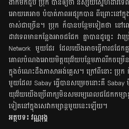
ងាក​មក​ជួប​ ប្រុក បាន​ឲ្យ​ថា​ និស្ស័យ​ស្នេហ៍​ដាវ​ទេព​​
អោយ​​គេ​អាច​ បំបាត់​ភាព​អផ្សុក​បាន ពីព្រោះ​នៅ​ក្នុង​ន
ចាស់​ជា​ច្រើន។ ប្រុក ក៏​បាន​បន្ថែម​ទៀត​ថា នៅ​ពេ
ដាវ​ទេព​មាន​កន្លែង​អាច​ជជែក គ្នា​បាន​ដូច្នេះ វា​ប
Network មួយ​ដែរ ដែល​យើង​អាច​ធ្វើ​ការ​ជជែក​គ្នា​ជ
គោល​បំណង​អោយ​មិត្ត​យុវវ័យ​បន្ថែម​ភាព​​រីក​ចម្រ
ក្នុង​ចំណេះ​ដឹង​ភាសា​អង់គ្លេស​។ ក្រៅពី​នោះ ប្រុក 
មួយ​ដែល Sabay ធ្វើ​បាន​សម្រេច​នោះ​គឺ Sabay មិន
យុវវ័យ​យើង​ប្រើ​ពាក្យ​មិន​សមរម្យ​ពេល​ជជែក​កម្សាន្ត 
ទៀត​នៅ​ក្នុង​សេវា​កម្សាន្ត​មួយ​នេះ​ឡើយ។
អត្ថបទ៖ វណ្ណរុង្គ