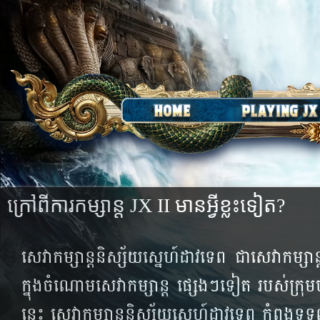
ក្រៅ​ពី​ការ​កម្សាន្ត JX II ​មាន​អ្វី​ខ្លះ​ទៀត?
សេវា​កម្សាន្ត​និស្ស័យ​ស្នេហ៍​ដាវ​ទេព ជា​សេវា​កម្សាន
ក្នុង​ចំណោម​សេវា​កម្សាន្ត ផ្សេងៗ​ទៀត​ របស់​ក្រុម
នេះ សេវា​កម្សាន្ត​និស្ស័យ​ស្នេហ៍​ដាវ​ទេព កំពុង​ទ