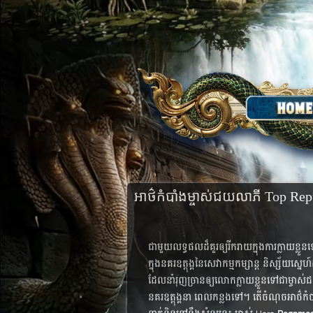
អាថ៌កំបាំងម្ចាស់​ជយលាភី Top Rep
ជា​មួយ​លទ្ធផល​ដ៏​គួរ​ឲ្យ​រីករាយ​ក្នុង​ការ​ក្លាយ
ក្នុង​នគរ​ឧត្តុង្គ​នៃ​សេវាកម្ម​កម្សាន្ត​ និស្ស័យ​
ដែល​នាំ​រុញ​ច្រាន​ឲ្យ​លោក​ក្លាយ​ខ្លួន​ទៅ​ជា​ម្ចាស់
នគរ​ឧត្តុង្គ​នា ​ពេល​កន្លង​ទៅ។ តើ​ចំណុច​អាថ