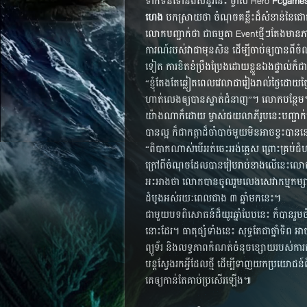
ទាក់​ទិន​ទៅ​នឹង​សំនួរ​នេះ ម្ចាស់ Hero
Pcgames
ហេង
បក​ស្រាយ​ថា ចំណុច​គន្លឹះ​ដ៏​សំខាន់​នៃ​ជោ
លោក​បញ្ជាក់​ថា ជាធម្មតា Event​ថ្មីៗ​តែង​មាន​ភាព
ការណ៍​របស់​វា​ជា​មុន​សិន ដើម្បី​ចាប់​ឲ្យ​បាន​ពី​ចំ
ទៀត ការ​ខិតខំ​ប្រឹងប្រែង​ដោយ​ខ្លួន​ឯង​ផ្ទាល់​ក៏
“ខ្ញុំ​តែង​តែ​ឆ្លៀត​ពេល​វេលា​ជា​រៀង​រាល់​ថ្ងៃ​ដោ
ហាត់​លេង​ឲ្យ​បាន​ស្ទាត់​ជំនាញ”។ លោក​បន្ថែម
យ៉ាង​ណា​ក៏​ដោយ ម្ចាស់​ជយលាភី​រូប​នេះ​បញ្ជាក់​បន្
បាន​ល្អ ក៏​ជា​កត្តា​ដ៏​ចាំ​បាច់​មួយ​មិន​អាច​ខ្វះ​បាន
“ពិបាក​ណាស់​បើ​អត់​ចេះ​អង់គ្លេស ព្រោះ​គ្រប់​ជំ
ក្រៅ​ពី​ចំណុច​ដែល​បាន​រៀបរាប់​ខាង​លើ​នេះ​លោក
អះអាង​ថា លោក​បាន​ចូលរួម​លេង​សេវាកម្ម​កម្សាន្
ដំបូង​អស់​រយៈ​ពេល​ជាង ៣ ឆ្នាំ​មក​នេះ។
ជាមួយ​បទ​ពិសោធន៍​ដ៏​យូរ​ឆ្នាំ​បែប​នេះ​ ក៏​បាន​រួ
នោះ​ដែរ។ ធាតុ​ផ្សំ​ទាំង​នេះ សុទ្ធ​តែ​ជា​ថ្នាំ​ទិព
ព្យូទ័រ និង​លទ្ធភាព​កំណត់​​ចំនុច​ខ្សោយ​របស់​កា
បន្ត​ស្វែង​រក​អ្វី​ដែល​ថ្មី ដើម្បី​ទាញ​យក​ប្រយោជ
គេ​ឲ្យ​កាន់​តែ​គាប់​ប្រសើរ​ឡើង៕