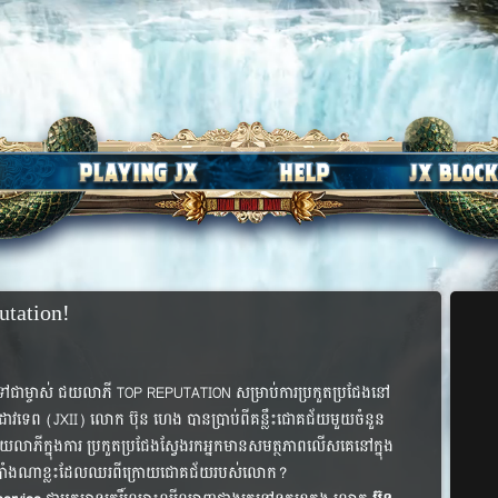
utation!
​ខ្លួន​ទៅ​ជា​ម្ចាស់​ ជយលាភី TOP REPUTATION សម្រាប់​ការ​ប្រកួត​ប្រជែង​នៅ​
ស្នេហ៍​ដាវ​ទេព (JXII) លោក ប៊ុន ហេង បាន​ប្រាប់​ពី​គន្លឹះ​ជោគជ័យ​មួយ​ចំនួន
​ជយលាភី​ក្នុង​ការ​ ប្រកួត​ប្រជែង​ស្វែង​រក​អ្នក​មាន​សមត្ថភាព​លើស​គេ​នៅ​ក្នុង​
៌កំបាំង​ណា​ខ្លះ​ដែល​ឈរ​ពី​ក្រោយ​ជោគជ័យ​របស់​លោក?