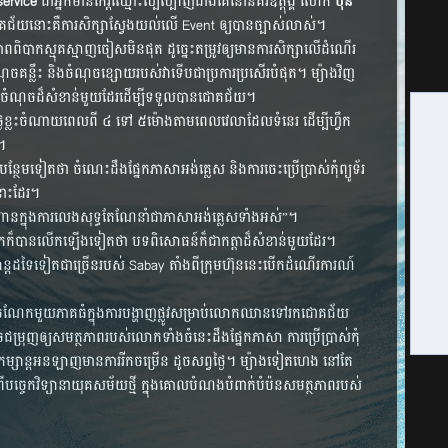
ervice
ជា​អ្នក​មាន​កេរ្តិ៍​ឈ្មោះ​ល្បីល្បាញ​ជាង​គេ​នៅ​នគរ​ឧត្ដុង្គ លោក​
ប៊ុន
គជ័យ​នោះ​គឺ​ការ​សិក្សា​ស្វែង​យល់​លើ Event ​ឲ្យ​បាន​ច្បាស់​លាស់។
​ពិបាក​ស្មុគស្មាញ​ចៀស​មិន​ផុត ដូច្នេះ​តម្រូវ​ឲ្យ​មាន​ការ​សិក្សា​លើ​ដំណើរ
ណុច​គន្លឹះ​ និង​ចំណុច​ខ្សោយ​របស់​វា​ទើប​ជា​ប្រការ​ប្រសើរ​បំផុត។ ម្យ៉ាង​វិញ​
​ជា​ចំណុច​ដ៏​សំខាន់​មួយ​ដែរ​ដើម្បី​ទទួល​បាន​ជោគជ័យ។
យ​ថ្ងៃ​ខ្លះ​ចំណាយ​ពេល​ពី ៤ ទៅ ៥​ម៉ោង​តាម​ពេលវេលា​ដែល​ទំនេរ ដើម្បី​ហ្វឹក​
។
ថែម​ទៀត​ថា ចំណេះដឹង​ផ្នែក​ភាសា​អង់គ្លេស និង​ការ​ចេះ​ប្រើប្រាស់​កុំព្យូទ័រ​
​នោះ​ដែរ។
ហាន​ក្នុង​ការ​លេង​សុទ្ធ​តែ​ណែនាំ​ជា​ភាសា​អង់គ្លេស​ទាំង​អស់”។
​ក៏​បាន​លើក​ឡើង​ទៀត​ថា បទ​ពិសោធន៍​ក៏​ជា​កត្តា​ដ៏​សំខាន់​មួយ​ដែរ។
ត​ដទៃ​ទៀត​ជា​ច្រើន​របស់ Sabay តាំង​ពី​ក្រុមហ៊ុន​នេះ​បើក​ដំណើរការណ៍​
ម​ចំណែក​មួយ​ភាគ​ធំ​ក្នុង​ការ​បង្ហាញ​ផ្លូវ​សម្រាប់​លោក​ឈាន​ទៅ​រក​ជោគជ័យ​
 អាច​ជម្រុញ​ឲ្យ​សមត្ថភាព​របស់​លោក​ទាំង​ចំនេះដឹង​ផ្នែក​ភាសា ការ​ប្រើប្រាស់​កុំ
រ​កម្សាន្ត​អនឡាញ​មាន​ការ​រីកចម្រើន ដូច​សព្វថ្ងៃ។ ម្យ៉ាង​ទៀត​ហេង នៅ​តែ​
ន៍​ពី​បច្ចេកវិទ្យា​នា​យុគសម័យ​ថ្មី ក្នុង​គោលបំណង​បំពាក់បំប៉ន​សមត្ថភាព​របស់​