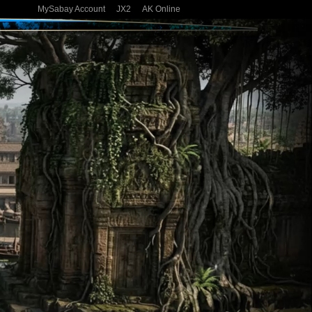
MySabay Account
JX2
AK Online