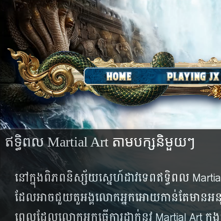
ឥទ្ធិពល Martial Art តាមបក្សនិមួយៗ
នៅ​ក្នុង​ពិភព​និស្ស័យ​ស្នេហ៍​ដាវ​ទេព​ឥទ្ធិពល Martial 
ដែល​អាច​ជួយ​តួអង្គ​លោក​អ្នក​អោយ​កាន់​តែ​មាន​អនុភាព
ពេល​ដែល​លោក​អ្នក​ធ្វើ​ការ​ដាក់​នូវ​ Martial Art ក្នុងគ