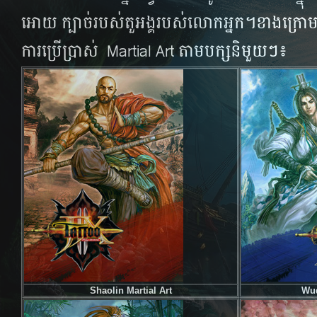
អោយ​ ក្បាច់​របស់​តួអង្គ​របស់​លោក​អ្នក​។ខាង​ក្រោម​គ
ការ​ប្រើ​ប្រាស់​ Martial Art​ តាម​បក្ស​និមួយ​ៗ៖
Shaolin Martial Art
Wud