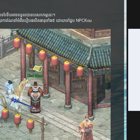
0 ឡើងទៅទើបអាចទទួលបានបេសកកម្មនេះ។
នូវការណែនាំអំពីរបៀបផលិតធាតុទាំង៥ ដោយទៅជួប NPCKou