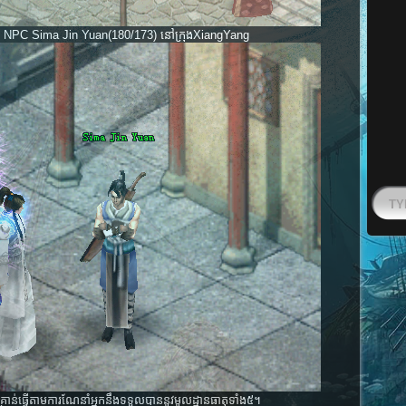
ួប NPC Sima Jin Yuan(180/173) នៅក្រុងXiangYang
្រាន់ធ្វើតាមការណែនាំអ្នកនឹងទទួលបាននូវមូលដ្ឋានធាតុទាំង៥។