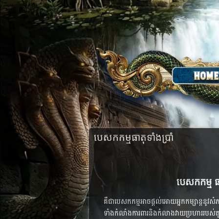
បេសកកម្មធាតុទាំងប្រាំ
បេសកកម្ម 
គឺជាបេសកកម្មអាចផ្តល់អោយអ្នកកម្សាន្តនូវសំភារៈ​ថ
ទាំង​កំលាំង​ការពារ​និង​កំលាង​វាយប្រហារ​របស់​តួអង្