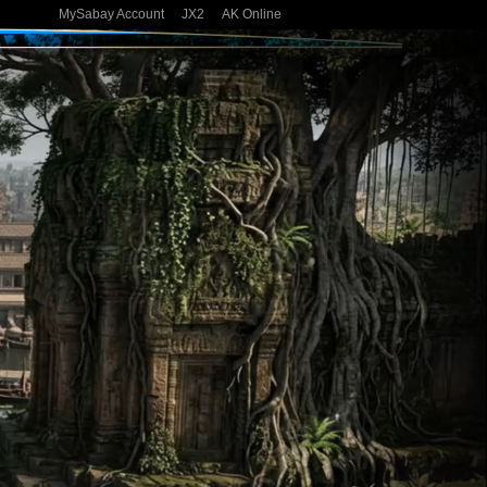
MySabay Account
JX2
AK Online