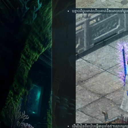
បន្ទាប់ពីជួបគាត់ហើយគាត់នឹងអោយទៅជ
ដើម្បីរៀនពីរបៀបធ្វើធាតុទាំង៥។លោកអ្នកគ