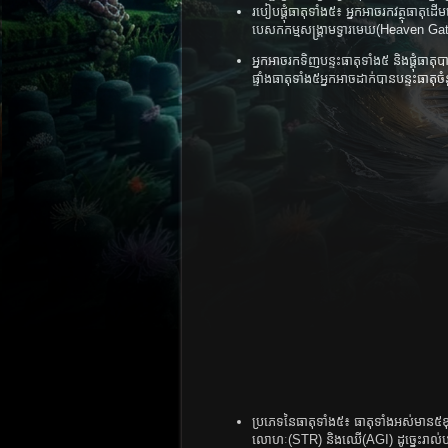
របៀបផ្គុំធាតុទាំង៥៖ អ្នកអាចរកវត្ថុធាតុដើ
បេសកកម្មសង្គ្រាមទ្វារមេឃ(Heaven Ga
អ្នកអាចរកទិញបន្ទះធាតុទាំង៥ និងផ្គុំ
ផ្ទាំងធាតុទាំង៥អ្នកអាចដាក់បានបន្ទះធាតុ
ប្រភេទនៃធាតុទាំង៥៖ ធាតុទាំងអស់មាន៥ខ
លោហៈ(STR) និងឈើ(AGI) ដូច្នេះរាល់ប