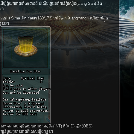
មដើម្បីផ្គុំយកធាតុទាំង៥បានពី
ដំណើរឆ្ពោះទៅកាន់ភ្នំលៀង(Liang San)
និង
te)
ធាតុបាននៅឯ Sima Jin Yaun(180/173) នៅទីក្រុង XiangYang។ ហើយនៅក្នុង
ចំនួន២។
ុសៗគ្នាតាមបក្សនីមួយៗដោយ ធាតុទឹក(INT) ដី(VID) ភ្លើង(OBS)
ក្សនីមួយៗមានធាតុពិសេសរៀងៗខ្លួន។