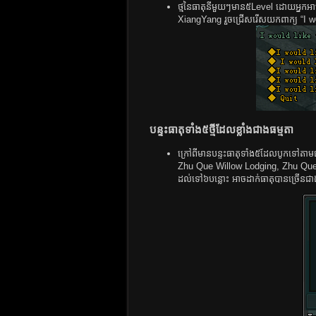
ថ្មនៃធាតុនីមួយៗមាន៥Level ដោយអ្នកអាច
XiangYang រួចជ្រើសរើសយកពាក្យ “I w
បន្ទះធាតុទាំង៥ថ្មីដែលខ្លាំងជាងធម្មតា
ក្រៅពីមានបន្ទះធាតុទាំង៥ដែលបូកទៅតាម
Zhu Que Willow Lodging, Zhu Que
ដល់ទៅ៦បន្លោះ អាចដាក់ធាតុបានច្រើនជា