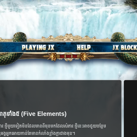
ធាតុទាំង៥ (Five Elements)
្មី​មួយ​ទៀត​មិន​ដែល​មាន​ពី​មុន​មក​ដែល​សំភារៈ​ថ្មី​នេះ​អាច​ជួយ​បន្ថែម​
គ​អ្នក​អោយ​កាន់​តែ​មាន​កំលាំង​ខ្លាំង​ក្លា​ជាង​មុន​​។