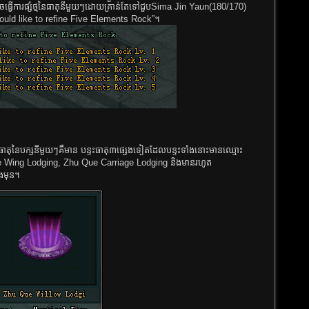
ធ្វើការផ្សំថ្មនៃធាតុនីមួយៗដោយគ្រាន់តែទៅជួបSima Jin Yaun(180/170)
ould like to refine Five Elements Rock”។
ធាតុនៃបក្សនីមួយៗគឺមាន បន្ទះធាតុ៣ផ្សេងទៀតដែលបន្ទះទាំងនោះមានឈ្មោះ
 Wing Lodging, Zhu Que Carriage Lodging និងមានរហូត
ងមុន។