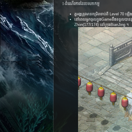
I-ដំណើរការនៃបេសកកម្ម
តួអង្គត្រូវមានកម្រិតចាប់ពី Level 7
នៅពេលអ្នកចូលក្នុងGameនឹងទទួលបាន
Zhon(177/174) នៅក្រុងBianJing ។