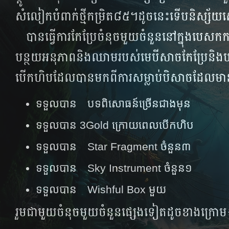
សំលៀក​បំពាក់​ថ្មី​កម្រិត​៨៥​​។ដូចនេះ​ទើប​និស្ស័យ​ស្ន
បាន​ធ្វើការកែ​ប្រែ​ចំនុច​មួយ​ចំនួន​នៅ​ក្នុង​បេសក​កម្
បន្ថយ​​អនុភាព​និង​ឈាម​របស់​មេ​បី​សាច​កែ​ប្រែ​និង​បន្ថ
បើក​​ហិប​​ដែល​បាន​មក​ពី​ការ​សម្លាប់​បិសាច​ដែល​មា
ទទួលបាន​ បទពិសោធន៍ច្រើនជាងមុន
ទទួលបាន 3Gold ក្រោយពេលបើកហិប
ទទួលបាន​ Star Fragment ចំនួន៣
ទទួលបាន​ Sky Instrument ចំនួន១
ទទួលបាន​ Wishful Box មួយ
រួមជាមួយចំនុចមួយចំនួនផ្សេងទៀតដូចខាងក្រោម