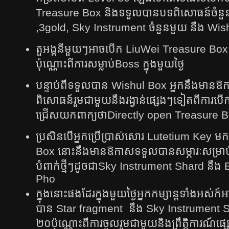
Treasure Box និង​ទទួល​បាន​បទពិសោធន៍ចំន
,3gold, Sky Instrument​ ចំនួនមួយ នឹង Wi
តួអង្គ​នី​មួយ​ៗអាច​បើក​ LiuWei Treasure Box 
ប៉ុណ្ណោះ​ពី​ការ​សម្លាប់​Boss ក្នុង​មួយ​ថ្ងៃ​
បន្ទាប់​ពី​ទទួល​បាន​ Wishul Box អ្នក​នឹង​មាន​ឱ
ពិសោធន៍​រួម​ជាមួយ​នឹង​រង្វាន់​ផ្សេង​ៗទៀត​ពី​ការ
ជ្រើស​យក​ពាក្យ​ថា​Directly open Treasure 
ប្រ​សិន​បើអ្នក​ប្រើ​ប្រាស់​សោរ​ Lutetium Key មក
Box នោះ​នឹង​មាន​ឱកាស​ទទួល​បាន​សម្ភារៈ​សម្រាប់​
បំពាក់​ថ្មី​ៗដូច​ជា​Sky Instrument Shard ន
Pho
ក្នុង​នោះ​ផង​ដែរក្នុង​មួយ​ថ្ងៃ​​អ្នក​កម្សាន្ត​ទាំង​អស់
បាន​​ Star fragment ​ នឹង Sky Instrument S
២០ប៉ុណ្ណោះពី​ការ​ចូល​រួម​ជាមួយ​និង​ព្រឹត្តិការណ៍​ផ្សេ