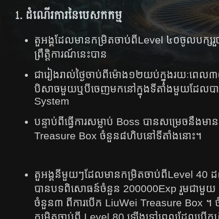
1. ដំណើរ​ការ​នៃ​បេសកកម្ម​
​តួអង្គ​ដែល​មាន​កម្រិត​ចាប់​ពី​Level ៤០ចូល​បក្ស​រួ
ព្រឹត្តិការណ៍​នេះ​បាន​
ជា​រៀង​រាល់​ថ្ងៃ​ចាប់​ពី​ម៉ោង​១២​យប់​ក្នុង​រយៈ​ពេល​៣០
បិសាច​មួយ​ឬ​បី​ចេញ​មក​នៅ​ក្នុង​ទីតាំង​មួយ​ដែល​បា
System
បន្ទាប់​ពី​ធ្វើ​ការ​សម្លាប់​ Boss បាន​សម្រេច​នឹង​មាន
Treasure Box ចំនួន៨ហិបនៅ​ទី​តាំង​​នោះ។
តួអង្គ​នីមួយ​ៗដែល​មាន​កម្រិត​ចាប់​ពី​Level 40
បាន​បទពិសោធន៍ចំនួន​ 200000Exp រួម​ជា​មួយ​
ចំនួន៣ ពី​ការ​បើក​ LiuWei Treasure Box ។ ចំ
កម្រិត​ចាប់​ពី​ Level 80 ឡើង​​ទៅ​ពេល​ដែល​បើក