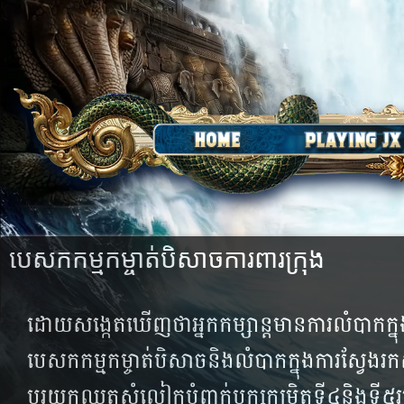
បេសកកម្មកម្ចាត់បិសាចការពារក្រុង
ដោយ​សង្កេត​ឃើញ​ថា​អ្នក​កម្សាន្ត​មាន​ការ​លំបាក​ក្នុង​ក
បេសក​កម្ម​កម្ចាត់​បិសាច​និង​លំបាកក្នុងការ​​ស្វែង​រក​
ប្តូរយកឈុតសំលៀកបំពាក់បក្ស​កម្រិត​ទី៤​​និង​ទី៥​រួ