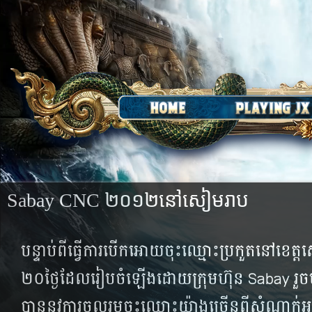
Sabay CNC ២០១២នៅសៀមរាប
បន្ទាប់​ពី​ធ្វើ​ការ​បើក​អោយ​ចុះ​ឈ្មោះ​ប្រកួត​នៅ​ខេត
២០​​ថ្ងៃ​ដែល​រៀប​ចំ​ឡើងដោយ​ក្រុមហ៊ុន Sabay រួ
បាន​នូវ​ការ​ចូល​រួម​ចុះ​ឈ្មោះ​យ៉ាង​ច្រើន​​ពី​សំណាក់​អ្