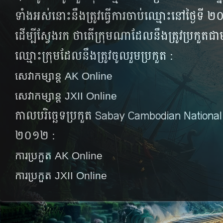
ទាំង​អស់​នោះ​នឹង​ត្រូវ​ធ្វើ​ការ​ចាប់​ឈ្មោះ​នៅ​ថ្ងៃ​ទ
ដើម្បី​ស្វែង​រក​ ថា​តើ​ក្រុម​ណា​ដែល​នឹង​ត្រូវ​ប្រកួត​ជ
ឈ្មោះក្រុមដែលនឹងត្រូវចូលរួមប្រកួត :
សេវាកម្សាន្ត AK Online
សេវាកម្សាន្ត JXII Online
កាលបរិច្ឆេទប្រកួត Sabay Cambodian Nationa
២០១២ :
ការប្រកួត AK Online
ការប្រកួត JXII Online