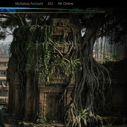
MySabay Account
JX2
AK Online