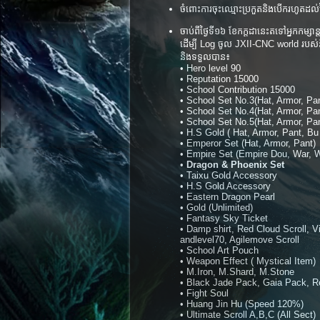
ចំពោះការចុះឈ្មោះប្រកួតនិងបើករហូតដល់ថ្
ចាប់​​ពី​ថ្ងៃ​ទី១៦ ខែកក្តដា​នេះតទៅអ្នកកម្ស
ដើម្បី​ Log ចូល​ JXII-CNC world របស់​និស្
និងទទួលបាន៖
•​ Hero level 90
• Reputation 15000
• School Contribution 15000
• School Set No.3(Hat, Armor, Pa
• School Set No.4(Hat, Armor, Pa
• School Set No.5(Hat, Armor, Pa
• H.S Gold ( Hat, Armor, Pant, B
• Emperor Set (Hat, Armor, Pant)
• Empire Set (Empire Dou, War, 
•
Dragon & Phoenix Set
• Taixu Gold Accessory
• H.S Gold Accessory
• Eastern Dragon Pearl
• Gold (Unlimited)
• Fantasy Sky Ticket
• Damp shirt, Red Cloud Scroll, Vi
andlevel70, Agilemove Scroll
• School Art Pouch
• Weapon Effect ( Mystical Item)
• M.Iron, M.Shard, M.Stone
• Black Jade Pack, Gaia Pack, R
• Fight Soul
• Huang Jin Hu (Speed 120%)
• Ultimate Scroll A,B,C (All Sect)