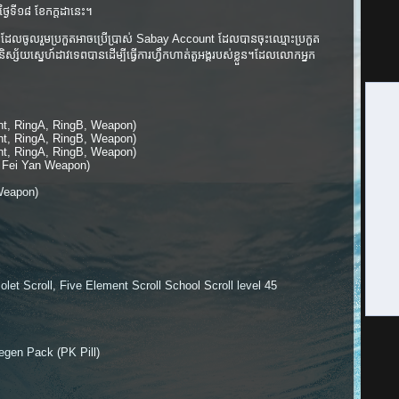
ងៃទី១៨​ ខែកក្តដានេះ។
ាន្ត​ដែល​ចូល​រួម​ប្រកួត​អាច​ប្រើប្រាស់ Sabay Account​ ដែល​បាន​ចុះ​ឈ្មោះ​ប្រកួត​
ស័យ​ស្នេហ៍​ដាវ​ទេព​បាន​ដើម្បី​ធ្វើការ​ហ្វឹកហាត់​តួអង្គ​របស់​ខ្លួន។ដែលលោកអ្នក
n​t, RingA, RingB, Weapon)
nt, RingA, RingB, Weapon)
nt, RingA, RingB, Weapon)
u Fei Yan Weapon)
Weapon)
olet Scroll, Five Element Scroll School Scroll level 45
egen Pack (PK Pill)