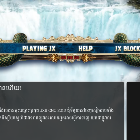
បានហើយ!
ាន្ត​ដែល​បាន​ចុះឈ្មោះប្រកួត​​ JXII CNC 2012​ ជុំទីមួយនៅខេត្តសៀមរាបទាំង​
រ​កួត​និស្ស័យស្នេហ៍​ដាវ​ទេពឥឡូវនេះលោកអ្នកអាច​ធ្វើ​ការ​ទាញ​ យក​ជា​ផ្លូវ​ការ​