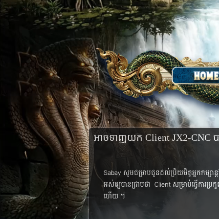
អាចទាញយក Client JX2-CNC 
Sabay សូម​ជម្រាប​ជូន​ដល់​ប្រិយមិត្ត​អ្នក​កម្ស
អស់​ឲ្យបាន​ជ្រាប​ថា​ ​ Client សម្រាប់​ធ្វើ​ការ​ប្
ហើយ​ ។