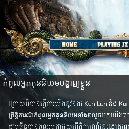
កំ​ពូល​អ្នក​គុន​និយមបង្ហាញខ្លួន
ក្រោយ​ពី​បានធ្វើការបើកនូវនគរ Kun Lun និង Kun
​រួច​មក​យើង​ឃើ
ព្រឹត្តិការណ៍​កំ​ពូល​អ្នក​គុន​និយម​ទាំង​៥០
ជា​ច្រើន​បាន​ចូល​រួម​ជា​មួយ​ព្រឹត្តិ​ការណ៍​នេះ​ដោយ​ពួក​គាត