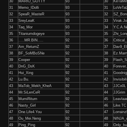
30
MARIO_GOTTY
93
30
KeTaMi
31
Memo_IDolli
93
31
LoVeTa
32
SpeaR_MasteR
93
32
SZ_Bon
33
SreyLeaK
93
33
Virak.Jo
34
Taq_Mor
93
34
Y.C.A.
35
Titaniumdogeye
93
35
Zhi_Lon
36
…..MR.BIN…..
92
36
Critical
37
Am_ReturnZ
92
37
Dav9_E
38
BF_SoMBoSNe
92
38
Ez.Marr
39
Cooper
92
39
Flash_S
40
DnG_DsK
92
40
Forever
41
Hui_Xing
92
41
Goodnig
42
Lu.Bu.
92
42
Invisibil
43
MaTob_Mekh_KheA
92
43
JJCo0L
44
Mr.SiLenCeR
92
44
JJGrim
45
MumiRiturn
92
45
Leavlaa
46
Nasty_Girl
92
46
Like.TC
47
One.Life4.You
92
47
Lorrain
48
Ou_Mei.Neng
92
48
NINJA_
49
Ping_Ping
92
49
Only_bu