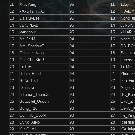
11
XiaoYung
96
11
1day…
12
xXxSTaFFxXx
96
12
KDeb.M
13
DaIsMyLife
95
13
KongFu
14
JEK.PLAB
95
14
JJK3lly
15
Venghour
95
15
kIlLeR_
16
Ah_JerM.
94
16
Nhom_N
17
Am_ShadowZ
94
17
SB_BO
18
Chinese_King
94
18
Semut_
19
Chi_Chi_StaR
94
19
supersu
20
FaThEr
94
20
Ti_Mast
21
Robin_Hood
94
21
Zhao_Zh
22
SuNo.TecH
94
22
9TailFir
23
.Shakira.
93
23
AngeL.
24
5iLence_Thund3r
93
24
BC_Kun
25
Beautiful_Queen
93
25
Evol_Z
26
Bong_T18
93
26
GenG_
27
CominG_SooN
93
27
He_Yin
28
DyNo_AiNo
93
28
Icejjfish
29
KING_MU
93
29
iCeUniq