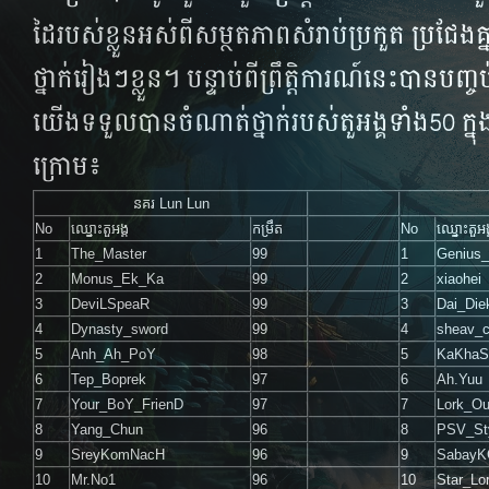
ដៃ​របស់​​ខ្លួន​​​អស់​​ពី​​សម្ថតភាព​​​សំរាប់​​ប្រកួត​ ប្រជែ
ថ្នាក់​រៀង​ៗ​ខ្លួន​។ បន្ទាប់​​ពី​​ព្រឹត្តិ​ការណ៍​​នេះ​​បាន​​បញ្ច
យើង​​ទទួល​បាន​ចំណាត់​ថ្នាក់​របស់​តួអង្គ​​ទាំង​50​​ ក្ន
ក្រោម​៖
នគរ Lun Lun
No
ឈ្នោះតួអង្គ
កម្រឹត
No
ឈ្នោះតួអង
1
The_Master
99
1
Genius_
2
Monus_Ek_Ka
99
2
xiaohei
3
DeviLSpeaR
99
3
Dai_Die
4
Dynasty_sword
99
4
sheav_c
5
Anh_Ah_PoY
98
5
KaKhaS
6
Tep_Boprek
97
6
Ah.Yuu
7
Your_BoY_FrienD
97
7
Lork_O
8
Yang_Chun
96
8
PSV_St
9
SreyKomNacH
96
9
SabayK
10
Mr.No1
96
10
Star_Lo