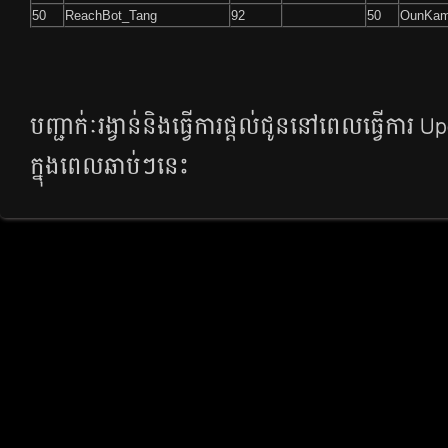
50
ReachBot_Tang
92
50
OunKam
បញ្ជាក់ៈរង្វាន់និងធ្វើការផ្តល់ជូននៅពេលធ្វើការ Upda
ក្នុងពេលឆាប់ៗនេះ