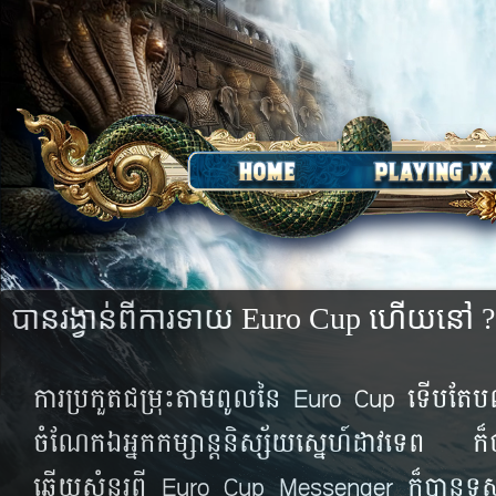
​បាន​​រង្វាន់​ពី​ការ​ទាយ​ Euro Cup ហើយ​នៅ ?
ការ​ប្រកួត​ជម្រុះ​តាម​ពូល​នៃ​ Euro Cup ទើប​តែ​បញ្
ចំណែក​ឯ​អ្នក​កម្សាន្ត​និស្ស័យ​ស្នេហ៍​ដាវ​ទេព ក៏​បាន
ឆ្លើយ​សំនួរ​ពី Euro Cup Messenger ក៏​បាន​ទ