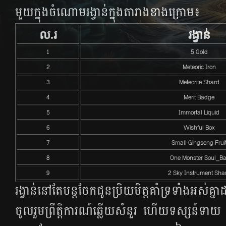
មួយ​ក្នុង​ចំណោម​រង្វាន់​ក្នុង​តារាង​ខាង​ក្រោម៖
ល.រ
​រង្វាន់
1
5 Gold
2
Meteoric Iron
3
Meteorite Shard
4
Merit Badge
5
Immortal Liquid
6
Wishful Box
7
Small Gingseng Frui
8
One Monster Soul_Ba
9
2 Sky Instrument Sha
រង្វាន់​​នៅ​តែ​បន្ត​ចែក​ជូន​ប្រិយមិត្ត​គាំ​ទ្រ​ទាំង​អស់​
ចូល​រួម​ព្រឹត្តិការណ៍​ឆ្លើយ​សំនួរ ហើយ​ទស្សន៍ទាយ