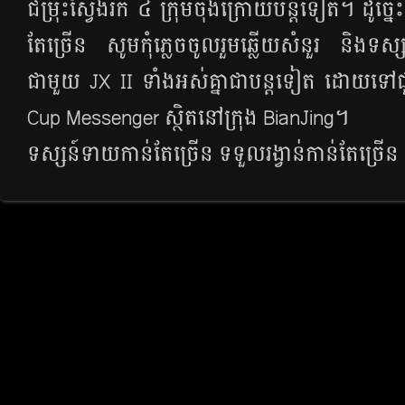
ជម្រុះ​ស្វែង​រក ៤ ក្រុម​ចុង​ក្រោយ​បន្ត​ទៀត។ ដូច្នេះ​ ដ
តែ​ច្រើន សូម​កុំ​ភ្លេច​ចូលរួម​ឆ្លើយ​សំនួរ និង
ជាមួយ​ JX II ទាំង​អស់​គ្នា​ជា​បន្ត​ទៀត ដោយ​ទ
Cup Messenger ស្ថិត​នៅ​ក្រុង​ BianJing។
ទស្សន៍ទាយ​កាន់​តែ​ច្រើន ទទួល​រង្វាន់​កាន់​តែ​ច្រើន 