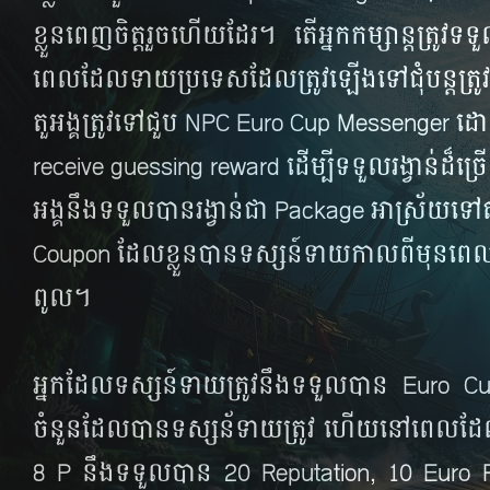
ខ្លួន​ពេញ​ចិត្ត​រួច​ហើយ​ដែរ។ តើ​អ្នក​កម្សាន្ត​ត្រូវ​ទទួ
ពេល​ដែល​ទាយ​ប្រទេស​ដែល​ត្រូវ​ឡើង​ទៅ​ជុំ​បន្ត​ត្រូ
តួអង្គ​ត្រូវ​ទៅ​ជួប​ NPC Euro Cup Messenger ដោ
receive guessing reward ដើម្បី​ទទួល​រង្វាន់​ដ៏​ច្រើ
អង្គ​នឹង​ទទួល​បាន​រង្វាន់​ជា Package អាស្រ័យ​ទៅ
Coupon ដែល​ខ្លួន​បាន​ទស្សន៍ទាយ​កាល​ពី​មុន​ពេល​ប
ពូល។
អ្នក​ដែល​ទស្សន៍ទាយ​ត្រូវ​នឹង​ទទួល​បាន Euro
ចំនួន​ដែល​បាន​ទស្សន័ទាយ​ត្រូវ ហើយ​នៅ​ពេល​ដែ
8 P នឹង​ទទួល​បាន 20 Reputation, 10 Euro Point