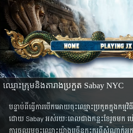
ឈ្មោះក្រុមនិងតារាងប្រកួត Sabay NYC
បន្ទាប់​ពី​ធ្វើ​ការ​បើក​អោយ​ចុះ​ឈ្មោះ​ប្រកួត​ក្នុង​កម្ម​វិធី​
ដោយ​ Sabay អស់​រយៈ​ពេល​ជាង​កន្លះ​ខែ​រួច​មក​ ឃ
ការ​ចូល​រួម​ចុះ​ឈ្មោះ​យ៉ាង​ច្រើន​កុះ​ករ​ពី​សំណាក់​អ្នក