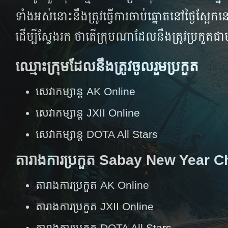
ទាំង​អស់​នោះ​នឹង​ត្រូវ​ធ្វើ​ការ​ចាប់​ឆ្នោត​នៅ​ថ្ងៃ​ស
ដើម្បី​ស្វែង​រក​ ថា​តើ​ក្រុម​ណា​ដែល​នឹង​ត្រូវ​ប្រកួត​ជ
ឈ្មោះក្រុមដែលនឹងត្រូវចូលរួមប្រកួត
សេវាកម្សាន្ត AK Online
សេវាកម្សាន្ត JXII Online
សេវាកម្សាន្ត DOTA All Stars
តារាងការប្រកួត Sabay New Year 
តារាងការប្រកួត AK Online
តារាងការប្រកួត JXII Online
តារាងការប្រកួត DOTA All Stars