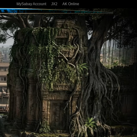
MySabay Account
JX2
AK Online