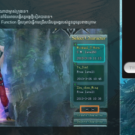
ាជាម្ចាស់ក្រុងទេ។
ិនអាចបង្កើតតួអង្គថ្មីទៀតបានទេ។
nction ថ្មី​​សម្រាប់​​ធ្វើ​​ការ​​ជ្រើស​​រើស​​តួ​អង្គ​​របស់​​ខ្លួន​​ដូច​​រូប​​ខាង​​ក្រោមៈ​​