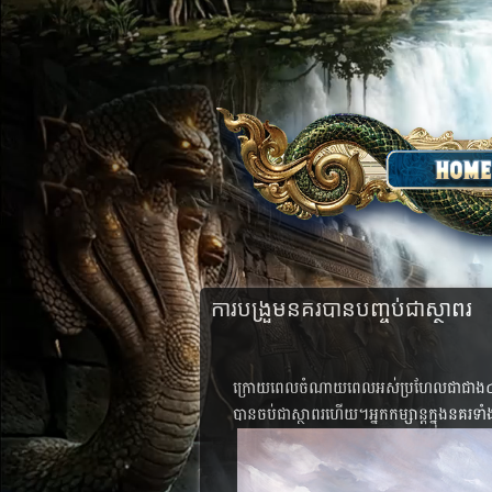
ការបង្រួមនគរបានបញ្ចប់ជាស្ថាពរ
ក្រោយ​ពេល​ចំណាយ​ពេល​អស់​ប្រហែល​ជា​ជាង​៤៥​ម៉ោង​
បាន​ចប់​​​ជា​​​ស្ថាពរ​​​ហើយ​​​។​​អ្នក​​​​កម្សាន្ត​​​ក្នុង​​​នគរ​​​ទា