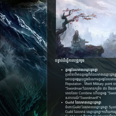
បន្ទាប់ពីធ្វើការបង្រួមរួច
តួអង្គដែលមានឈ្មោះដូចគ្នា
ប្រសិន​​បើ​មានតួអង្គពីរដែលមានឈ្មោះដូចគ្នា S
អោយ​តួអង្គ​មួយ​ក្នុង​ចំណោម​តួ​អង្គ​ដែល​មាន​ឈ្ម
Reputation , Merit Military point បទ
“Swordman”ដែលមានកម្រិត ៨០ និងនគរ 
ពេលដែល Combine ហើយតួអង្គ “Swordman”
ឩទាហរណ៍“Swordman#”។
Guild ដែលមានឈ្មោះដូចគ្នា
ចំពោះGuild ដែលមានឈ្មោះដួចគ្នា System និ
Guild ដែលមាន ឈ្មោះ​ដូច​គ្នា​។​ហើយ​ការ​ដ