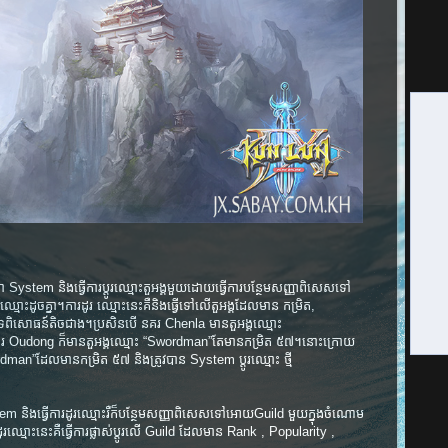
ystem និង​ធ្វើ​ការ​ប្តូរ​ឈ្មោះ​តួអង្គ​មួយ​ដោយ​ធ្វើ​ការ​បន្ថែម​សញ្ញា​ពិសេស​ទៅ​
ោះ​ដូច​គ្នា​។​ការ​ដូរ​ ឈ្មោះ​នេះ​គឺ​និង​ធ្វើ​ទៅ​លើ​តួអង្គ​ដែល​មាន​ កម្រិត​,
​ពិសោធន៍​តិច​ជាង​។ប្រសិន​បើ នគរ Chenla មានតួអង្គឈ្មោះ​
Oudong ​ក៏មានតួអង្គឈ្មោះ​ “Swordman”​តែ​មាន​កម្រិត ៥៧។នោះក្រោយ
ដែលមានកម្រិត ៥៧ និងត្រូវបាន System ប្តូរ​ឈ្មោះ ​ថ្មី
ង​ធ្វើ​ការ​ដូរ​ឈ្មោះ​រឺ​ក៏​បន្ថែម​សញ្ញា​ពិសេស​ទៅ​អោយ​Guild មួយក្នុងចំណោម​
ូរ​ឈ្មោះ​នេះ​គឺ​ធ្វើការផ្លាស់ប្តូរលើ Guild ដែលមាន Rank , Popularity ,