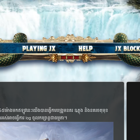
មក​​ឥឡូវ​នេះ​​យើង​​បាន​ធ្វើ​ការ​បង្រួម​នគរ​ ឩត្តុង​​ និង​នគរ​ចតុ​មុខ​
ំង​​​អស់​​​​អាច​​​​ធ្វើ​​ការ​​ log ចូល​​កម្សាន្ត​​ជា​​ធម្មតា​។