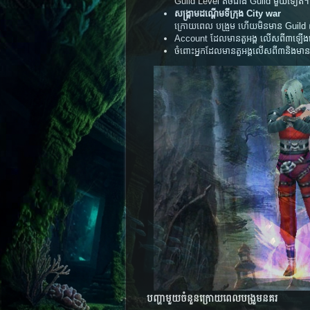
Guild Level តិចជាង Guild មួយទៀត។
សង្គ្រាមដណ្តើមទីក្រុង City war
ក្រោយពេល បង្រួម ហើយមិនមាន Guild ណ
Account ដែលមានតួអង្គ លើសពី៣ឡើងទៅម
ចំពោះ​​អ្នក​​ដែល​​មាន​​តួ​អង្គ​​លើស​ពី​​៣​និង​​មាន​​ Fu
បញ្ហាមួយចំនួនក្រោយពេលបង្រួមនគរ