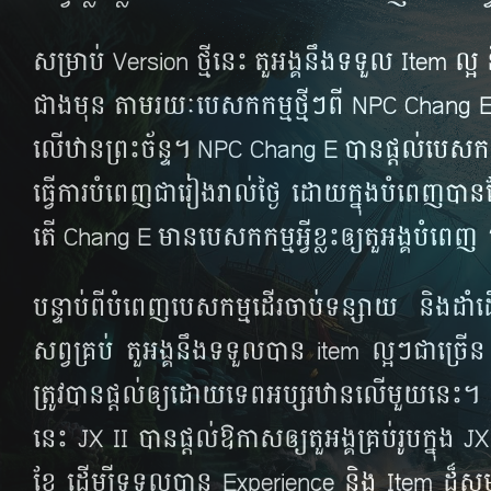
សម្រាប់​ Version ថ្មី​នេះ តួអង្គ​នឹង​ទទួល​ Item ល្
ជាង​មុន តាម​រយៈ​បេសកកម្ម​ថ្មីៗ​ពី​ NPC Chang E
លើ​ឋាន​ព្រះ​ច័ន្ទ។ NPC Chang E បាន​ផ្ដល់​បេសកកម្
ធ្វើ​ការ​បំពេញ​ជា​រៀង​រាល់​ថ្ងៃ ដោយ​ក្នុង​បំពេញ​
តើ Chang E មាន​បេសកកម្ម​អ្វី​ខ្លះ​ឲ្យ​តួអង្គ​បំពេញ
បន្ទាប់​ពី​បំពេញ​បេសកម្ម​​​ដើរ​ចាប់​ទន្សាយ និង​ដា
សព្វគ្រប់​ ​តួអង្គ​នឹង​ទទួល​បាន​ item ល្អៗ​ជា​ច្រ
ត្រូវ​បាន​​ផ្ដល់ឲ្យ​​ដោយ​ទេពអប្សរ​ឋាន​លើ​មួយ​នេះ
នេះ JX II បាន​ផ្ដល់​ឱកាស​ឲ្យ​តួអង្គ​គ្រប់​រូប​ក្នុង
ខែ ដើម្បី​ទទួល​បាន​ Experience និង Item ដ៏​សម្