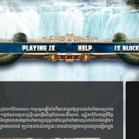
ើប្រាស់កាំបិត
តាមរយៈការ
ប្រមូលផ្តុំ
នៃ
កំហឹង
របស់ខ្លួន​ឱ្យ​ក្លាយ​ជា​កំលាំង​វាយ​ប្រហារ​
​ក្បាច់​គុន​
បក្ស​នេះ​ប្រៀប​ដូច​
ភ្លើង​
ដ៏​ក្តៅ​ដែល​ឆេះ​មិន​រលត់​
, ស្នៀត​កាំ​បិត​
ចេញ​ពី​
ចិត្ត​
​មិន​​ខ្លាច​​បាត់​​បង់​​នូវ​​កំលាំង​​​ការ​​ប្រយុទ្ធ​​កាន់​​តែ​​យូរ​​កំលាំង​​​វាយ​ប្រហារ​​ក៏​កាន់​​តែ​​ខ្លាំង​​។
អ្នក​អាច​​ហាត់​ ក្បាច់​គុន​របស់​បក្សនេះ​បានដោយ​​​​ត្រូវ​មក​ជួប​ជា​មួយរៀម​ច្បង​