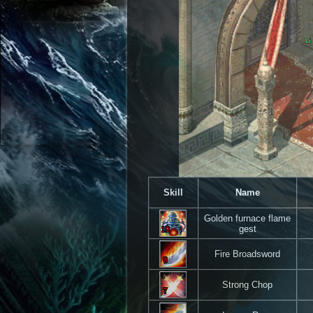
Skill
Name
Golden furnace flame
gest
Fire Broadsword
Strong Chop