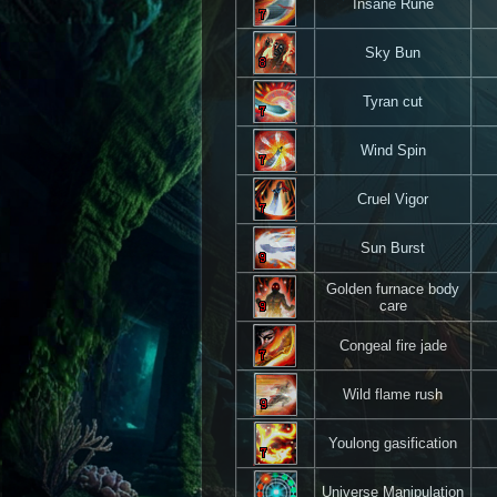
Insane Rune
Sky Bun
Tyran cut
Wind Spin
Cruel Vigor
Sun Burst
Golden furnace body
care
Congeal fire jade
Wild flame rush
Youlong gasification
Universe Manipulation