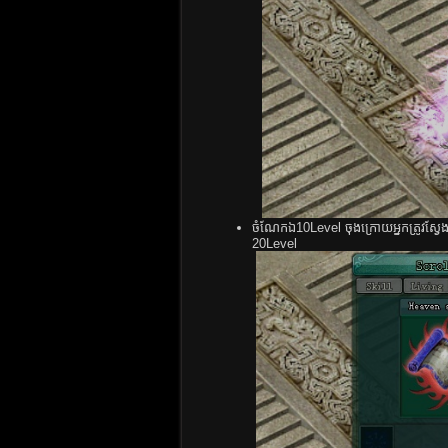
ចំណែក​ឯ​10Level ចុង​ក្រោយ​អ្នក​ត្រូវ​ស្វែង​រក​គ
20Level