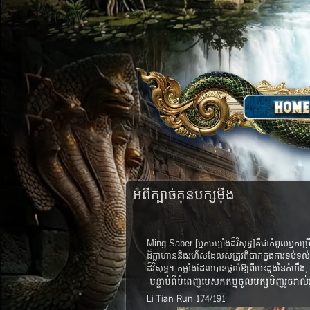
អំពីក្បាច់​គុន​បក្សម៉ីង
Ming Saber [
អ្នកចម្បាំង
ដ៏វិសុទ្ធ
]គឺជាកំពូលអ្នកប្រ
ដ៏​ក្លាហាន​និង​
រហ័ស​ដែល​សត្រូវ​ពិបាក​ក្នុង​ការ​ទប់​ទល់​។
ដ៏​វិសុទ្ធ​។ កម្លាំង​
ដែល​បាន​ផ្ដល់​ឱ្យ​
ពី​
បេះដូង​
នៃ​
កំហឹង​
, 
បន្ទាប់​ពី​បំពេញ​បេសកកម្ម​​​ចូល​បក្ស​មិញ​រួច​រាល់​
Li Tian Run 174/191