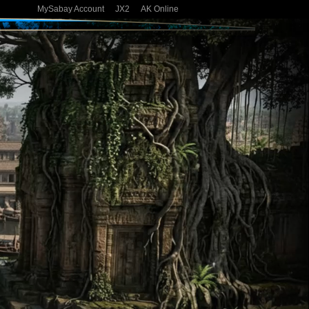
MySabay Account
JX2
AK Online