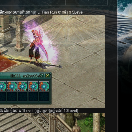
ក្ស​ម៉ីងអ្នក​អាច​ហាត់​ពី​លោក​គ្រូ Li Tian Run បាន​ចំនួន​ 5Level
 100 ដង​នឹង​ឡើង​បាន​ 1Level (ប្រើ​រហូត​ឱ្យ​ឡើង​ដល់10Level)