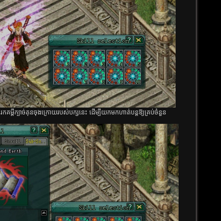
ម្ពី​ក្បាច់​គុន​ចុង​ក្រោយ​របស់​បក្ស​នេះ​ ដើម្បី​​យក​មក​ហាត់​បន្ដ​ឱ្យ​គ្រប់​ចំនួន​