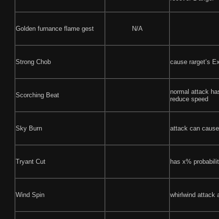
Golden furnance flame gest
N/A
Strong Chob
cause rarget’s E
normal attack ha
Scorching Beat
reduce speed
Sky Burn
attack can caus
Tryant Cut
has x% probabilit
Wind Spin
whirlwind attack