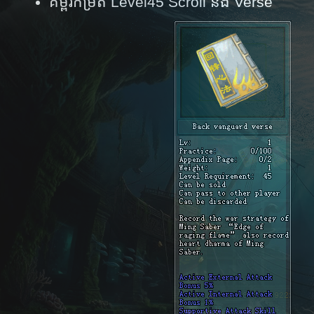
គម្ពីរ​កម្រិត Level45 Scroll និង Verse ​