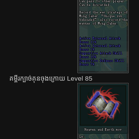
គម្ពីរក្បាច់គុនចុងក្រោយ​ Level 85