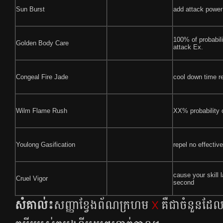
Sun Burst
add attack powe
100% of probabili
Golden Body Care
attack Ex.
Congeal Fire Jade
cool down time 
Wilm Flame Rush
XX% probability 
Youlong Gasification
repel no effectiv
cause your skill 
Cruel Vigor
second
សំគាល់​៖
សញ្ញា​ខ្វែង​ព័ណ​ក្រហម​
X
គឺ​ជា​ចំនួន​​ដែ