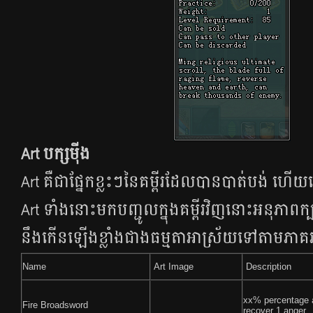
Art​ បក្សម៉ីង
Art គឺ​ជា​ផ្នែក​ខ្លះ​ៗ​នៃ​គម្ពីរ​ដែល​បាន​បាត់​បង់​ ហើយ
Art ទាំង​នោះ​មក​បញ្ជូល​ក្នុង​គម្ពីរ​​​វិញ​នោះ​អនុភាព​​​ក្បា
នឹង​កើន​ឡើង​ខ្លាំង​ជាង​ធម្មតាអាស្រ័យ​ទៅ​តាម​ភាគ​រយ
Name
Art Image
Description
xx% percentage a
Fire Broadsword
recover 1 anger