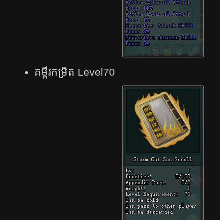
គម្ពីរ​កម្រិត Level70