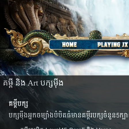
គម្ពី​ និង​ Art បក្សម៉ីង
គម្ពី​បក្ស​
បក្ស​ម៉ីងអ្នកចម្បាំងបំបិតធំមាន​គម្ពីរ​បក្ស​ចំនួន​5ក្ប