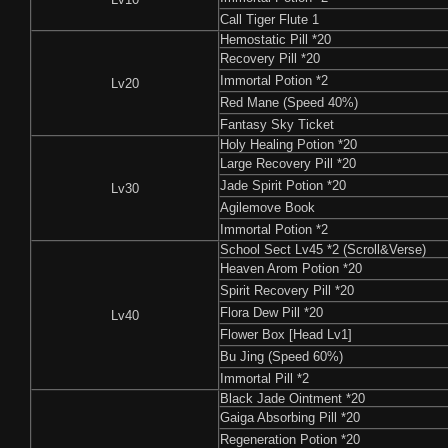
Call Tiger Flute 1
Hemostatic Pill *20
Recovery Pill *20
Immortal Potion *2
Lv20
Red Mane (Speed 40%)
Fantasy Sky Ticket
Holy Healing Potion *20
Large Recovery Pill *20
Jade Spirit Potion *20
Lv30
Agilemove Book
Immortal Potion *2
School Sect Lv45 *2 (Scroll​&Verse)
Heaven Arom Potion *20
Spirit Recovery Pill *20
Flora Dew Pill *20
Lv40
Flower Box [Head Lv1]
Bu Jing (Speed 60%)
Immortal Pill *2
Black Jade Ointment *20
Gaiga Absorbing Pill *20
Regeneration Potion *20