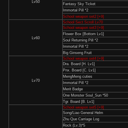
Lv50
Fantasy Sky Ticket
Immortal Pill *2
School weapon set2 [+9]
School Sect Scroll Lv70
School weapon set3 [+9]
Flower Box [Bottom Lv1]
Lv60
Soul Returning Pill​ *2
Immortal Pill *2
Big Ginseng Fruit
School weapon set4 [+9]
Dra. Board [H. Lv1]
Pnx. Board [C. Lv1]
MengMeng cuties
Lv70
Immortal Pill *2
Merit Badge
One Monster Soul_Sun *50
Tgr. Board [B. Lv1]
School weapon set5 [+9]
Song/Liao General Helm
Zhu Que Carriage Log
Rock (Lv.3)*5