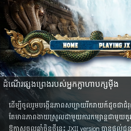
ដំណើរ​ផ្សង​ព្រេង​របស់​អ្នកក្លាហាបក្សម៉ីង
ដើម្បី​​ចូល​រួម​បង្កើន​ភាព​សប្បាយ​រីករាយ​ក៍​ដូច​ជា​ជំរុញ​
តែ​មាន​ភាព​ងាយ​ស្រួល​ជា​មួយ​ការ​កម្សាន្ត​ជា​មួយ​តួអង្គ​
ឱកាស​ចូល​ឆ្នាំ​ចិន​ថ្មី​នេះ​ JXII version បាន​ផ្ដល់​ជូន​