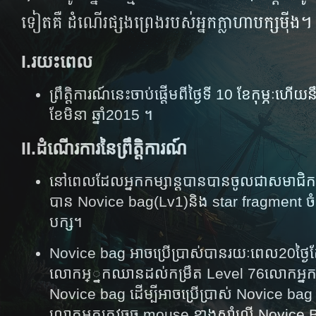
ទៀតគឺ ដំណើរ​ផ្សង​ព្រេង​របស់​អ្នកក្លាហាបក្សម៉ីង។
I.រយះពេល
ព្រឹត្តិការណ៍នេះចាប់ផ្តើមពីថ្ងៃទី 10 ខែកុម្ភៈ​ហើយ​​នឹ
ខែមិនា​ ឆ្នាំ2015 ។
II.ដំណើរការនៃព្រឹត្តិការណ៍
នៅពេលដែលអ្នកកម្សាន្តបានបានចូលជាសមាជិករ
បាន Novice bag(Lv1)​និង star fragment ចំនួន​
បក្ស​។
Novice bag អាចប្រើប្រាស់បានរយៈពេល20ថ្ងៃត
លោកអ្្នកឈានដល់កម្រឹត Level 76​លោកអ្នកធ្
Novice bag ​ដើម្បីអាចប្រើប្រាស់​ Novice 
លោកអ្នកត្រូវចុច​​ mouse ខាងស្តាំលើ Novice 