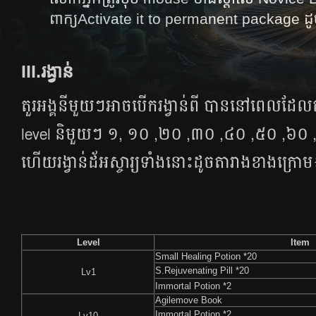
ពាក្យActivate it to permanent package ដូ
III.រង្វាន់
តួរអង្គ​នីមួយ​ៗ​អាចបើករង្វាន់ពី បាននៅពេលដែល
level និមួយៗ​ ១, ១០ ,២០ ,៣០ ,៤០ ,៥០ ,៦០ 
ហើយ​រង្វាន់​ដ័​អស្ចារ្យ​ទាំង​នោះ​​ដូចតារាងខាងក្រោម
Level
Item
Small Healing Potion *20
S.Rejuvenating Pill *20
Lv1
Immortal Potion *2
Agilemove Book
Immortal Potion *2
Lv10