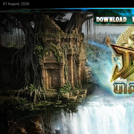
07 August, 2026