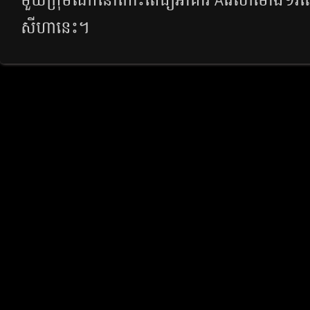
មួយ​ក្រុម​ណា​នៅ​កោះ​ពេជ្យ​អាគារ​ A​វេលាម៉ោង១
សីហានេះ។