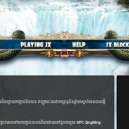
អំពី​បញ្ហា​យក​រង្វាន់​មិន​បាន​ ឥឡូវ​នេះ​​សេវា​កម្សាន្ត​និស្ស័យ​ស្នេហ៍​​ទេព​បាន​ធ្វើ​
បាន​​​រង្វាន់​​អាច​​ទៅ​​យក​​រង្វាន់​បានហើយដោយទៅ​ជួប​ជា​មួយ
​NPC QingMing