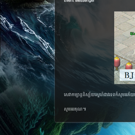
Event Messenger
សេវា​កម្សា​ន្ត​និស្ស័យ​ស្នេហ៍​ដាវ​ទេព​ក៏​សូម​អភ័យ
សូម​អរគុណ៕