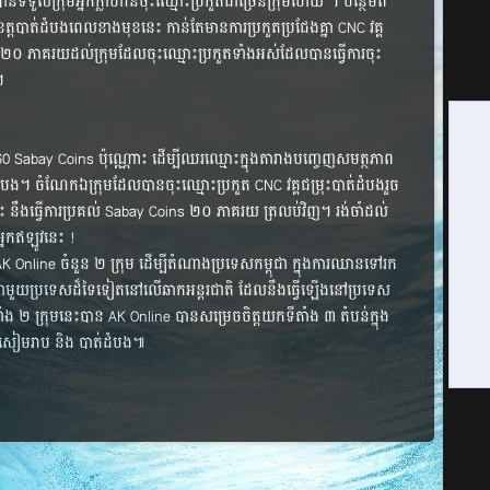
ន​ទទួល​ក្រុម​អ្នក​ក្លាហាន​ចុះ​ឈ្មោះ​ប្រកួត​ជា​ច្រើន​ក្រុម​ហើយ ។ បន្ថែម​ពី​
ៅ​ខេត្ត​បាត់​ដំបង​ពេល​ខាង​មុខ​នេះ​ កាន់​តែ​មាន​ការ​ប្រកួត​ប្រជែង​គ្នា CNC វគ្គ​
លៃ​ ២០ ភាគ​រយ​ដល់​ក្រុម​ដែល​ចុះ​ឈ្មោះ​ប្រកួត​ទាំង​​អស់​ដែល​បាន​ធ្វើ​ការ​ចុះ​
។
 160 Sabay Coins ប៉ុណ្ណោះ ដើម្បី​​ឈរ​ឈ្មោះ​​ក្នុង​តារាង​បញ្ចេញ​សមត្ថភាព​
ំបង។ ចំណែក​ឯ​ក្រុម​ដែល​បាន​ចុះ​ឈ្មោះ​ប្រកួត​ CNC វគ្គ​ជម្រុះ​បាត់​ដំបង​រួច​
នឹង​ធ្វើ​ការ​ប្រគល់​ Sabay Coins ២០ ភាគ​រយ​ ត្រលប់​វិញ។ រង់​ចាំ​ដល់​
្នក​ឥឡូវ​នេះ !
 AK Online ចំនួន ២ ក្រុម​ ដើម្បី​តំណាង​ប្រទេស​កម្ពុជា ក្នុង​ការ​​ឈាន​ទៅ​រក​
នា ​ជាមួយ​ប្រទេស​ដ៏​ទៃ​ទៀត​នៅ​លើ​ឆាក​អន្តរជាតិ ដែល​នឹង​ធ្វើ​ឡើង​នៅ​ប្រទេស​
្លាំង ២ ក្រុម​នេះ​បាន​ AK Online​ បាន​សម្រេច​ចិត្ត​យក​ទីតាំង ៣ តំបន់​ក្នុង​
ខេត្ត​សៀមរាប និង បាត់ដំបង៕