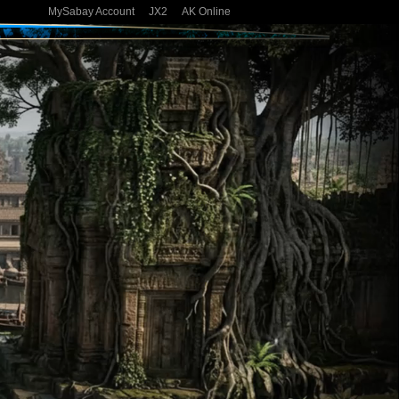
MySabay Account
JX2
AK Online