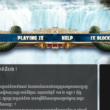
ាត់​ដំបង !
ៅ​ខេត្ត​បាត់​ដំបង​ទាំង​អស់ ដែល​មាន​បំណង​ចង់​បញ្ចេញ​សមត្ថភាព​អនឡាញ​
ច​ធ្វើ​ការ​ចុះ​ឈ្មោះ​ចាប់​ពី​ថ្ងៃ​នេះ រហូត​ដល់​ថ្ងៃ​ទី ១៧ ខែ​ កញ្ញា។ ប៉ុន្តែ​
វគ្គ​ជម្រុះ​ខេត្ត​បាត់​ដំបង មាន​កម្មវិធី​ពិសេស​មួយ​សម្រាប់​អ្នក​ចុះ​ឈ្មោះ​
​ពិសេស​ខ្លះ ?