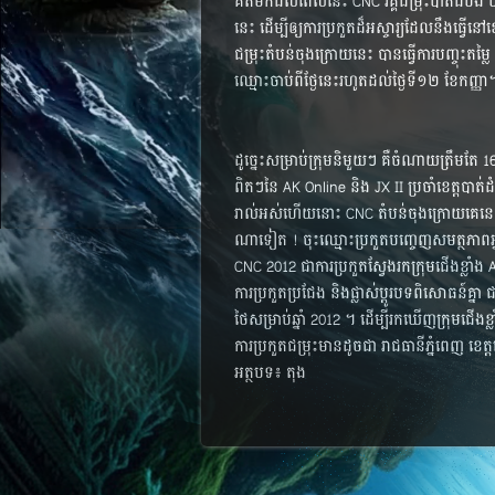
គិត​មក​ដល់​ពេល​នេះ CNC វគ្គ​ជម្រុះ​បាត់​ដំបង​ បា
នេះ ដើម្បី​ឲ្យ​ការ​ប្រកួត​ដ៏​អស្ចារ្យ​ដែល​នឹង​ធ្វើ​ន
ជម្រុះ​តំបន់​ចុង​ក្រោយ​នេះ បាន​ធ្វើ​ការ​បញ្ចុះ​តម្
ឈ្មោះ​ចាប់​ពី​ថ្ងែ​នេះ​រហូត​ដល់​ថ្ងៃ​ទី​១២​ ខែ​​កញ្ញា​
ដូច្នេះ​សម្រាប់​ក្រុម​និមួយៗ គឺ​ចំណាយ​ត្រឹម​តែ
ពិត​ៗនៃ​ AK Online និង JX II ប្រចាំ​ខេត្ត​បាត់​ដ
រាល់​អស់​ហើយ​នោះ CNC តំបន់​ចុង​ក្រោយ​គេ​នេះ 
ណា​ទៀត !​ ចុះ​ឈ្មោះ​ប្រកួត​បញ្ចេញ​សមត្ថភាព​អ
CNC 2012 ជា​ការ​ប្រកួត​ស្វែង​រក​ក្រុម​ជើង​ខ្លាំង
ការ​ប្រកួត​ប្រជែង និង​ផ្លាស់​ប្ដូរ​បទ​ពិសោធន៍​​គ្
ថៃ​សម្រាប់​ឆ្នាំ 2012 ។ ដើម្បី​រក​ឃើញ​ក្រុម​ជើង​ខ
ការ​ប្រកួត​ជម្រុះ​មាន​ដូច​ជា រាជ​ធានី​ភ្នំពេញ 
អត្ថបទ៖ តុង