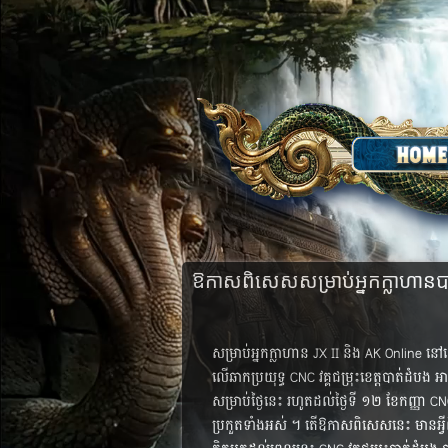
ឱកាស​ពិសេស​សម្រាប់​អ្នក​ក្លាហាន​ប
សម្រាប់​អ្នក​ក្លាហាន​ JX II និង AK Online ន
លើ​ឆាក​ប្រយុទ្ធ​ CNC វគ្គ​ជម្រុះ​​ខេត្ត​បាត់​ដំបង​​ អា
សម្រាប់​ថ្ងៃ​នេះ រហូត​ដល់​ថ្ងៃ​ទី ១២ ខែ​កញ្ញា CNC 
ប្រកួត​ទាំង​អស់ ។ តើ​ឱកាស​ពិសេស​នេះ មាន​អ្វី