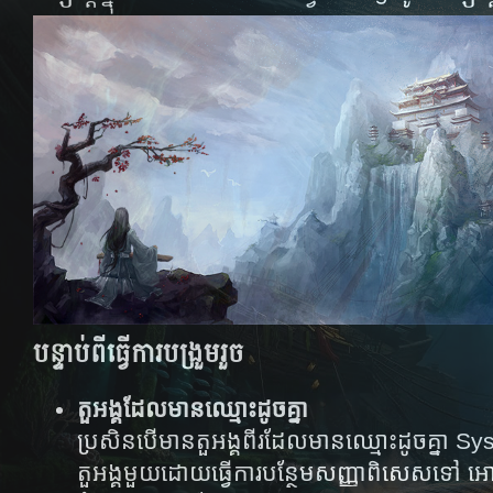
បន្ទាប់ពីធ្វើការបង្រួមរួច
តួអង្គដែលមានឈ្មោះដូចគ្នា
ប្រសិន​​បើ​មានតួអង្គពីរដែលមានឈ្មោះដូចគ្នា System 
តួអង្គ​មួយ​ដោយ​ធ្វើ​ការ​បន្ថែម​សញ្ញា​ពិសេស​ទៅ​ អោយ