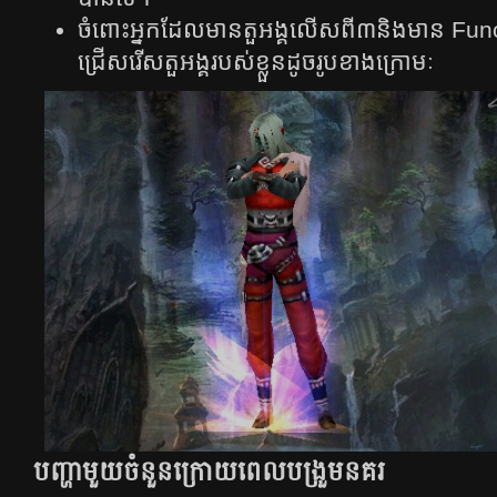
ចំពោះ​​អ្នក​​ដែល​​មាន​​តួ​អង្គ​​លើស​ពី​​៣​និង​​មាន​​ Functio
ជ្រើស​​រើស​​តួ​អង្គ​​របស់​​ខ្លួន​​ដូច​​រូប​​ខាង​​ក្រោមៈ​​
បញ្ហាមួយចំនួនក្រោយពេលបង្រួមនគរ