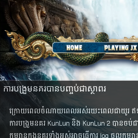
ការបង្រួមនគរបានបញ្ចប់ជាស្ថាពរ
ក្រោយ​ពេល​ចំណាយ​ពេល​អស់​រយះ​ពេល​ជា​យូរ ​​ឥឡូវ​ន
ការ​បង្រួម​នគរ​ KunLun​​ និង​ KunLun 2 ​បាន​ចប់​​​ជា​​​ស្ថា
កម្សាន្ត​​​ក្នុង​​​នគរ​​​ទាំង​​​អស់​​​​អាច​​​​ធ្វើ​​ការ​​ log ចូល​​កម្សា