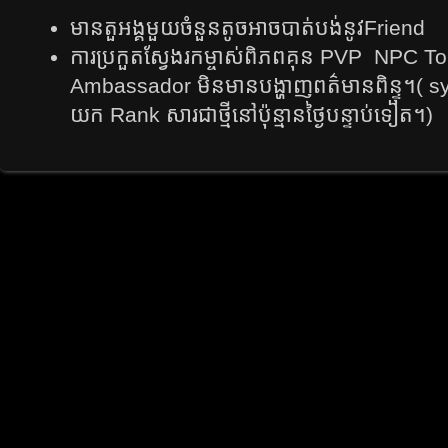
មានតួអង្គមួយចំនួនតូចអាចបាត់បង់នូវ​​Friend​
ការ​ប្រកួត​ស្វែង​រក​ម្ចាស់​ពិភព​គុន PVP ​
NPC To
Ambassador មិន​មាន​បង្ហាញ​ពត៌​មាន​ពិន្ទុ​។​( syste
យក​ Rank សារ​ជា​ថ្មី​នៅ​ប៉ុន្មាន​ថ្ងៃ​បន្ទាប់​ទៀត​។)