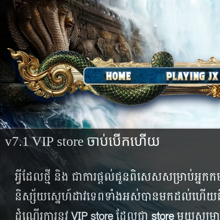
v7.1 VIP store ចាប់បើកហើយ
អ្វី​ដែល​ថ្មី និង ជា​ការ​ផ្តល់ជូន​​ពិសេស​សម្រាប់​អ្នក​កម្
និស្ស័យ​ស្នេហ៍​ដាវ​ទេព​ទាំង​អស់​បាន​មក​ដល់​ហើយ​​គឺ
ដំណើរ​ការ​នូវ​
VIP store
ដែល​ជា
​ store
មួយ​សម្រាប់​