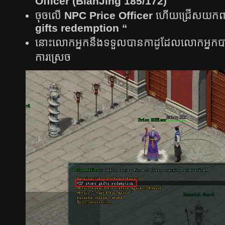
Officer (BianJing 185/172)​
ចុចលើ​
NPC Price Officer
ហើយ​ជ្រើសយក​ពា
gifts redemption “
នោះ​លោក​អ្នក​នឹង​ទទួល​បាន​កាដូ​ដែល​លោក​អ្នក​បាន​ប
ការ​ស្រេច