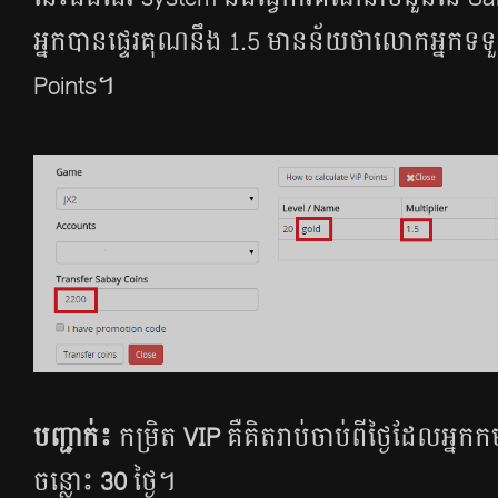
អ្នក​បាន​ផ្ទេរ​គុណ​នឹង​ 1.5 មាន​ន័យ​ថា​លោក​អ្នក​
Points។
បញ្ជាក់៖
កម្រិត
VIP
គឺគិតរាប់ចាប់ពីថ្ងៃដែលអ្នកកម្ស
ចន្លោះ
30
ថ្ងៃ។