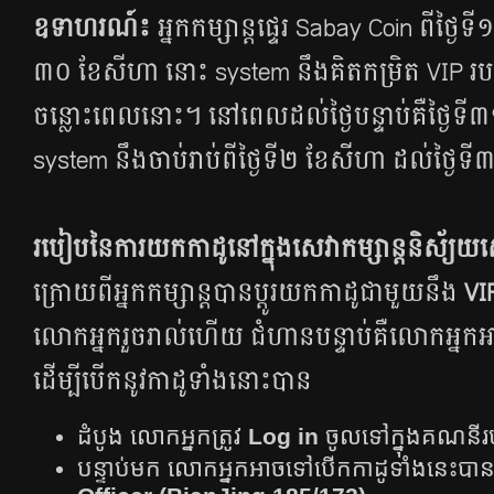
ឧទាហរណ៍៖
អ្នក​​កម្សាន្ត​​ផ្ទេ​រ​​ Sabay Coin​ ពី​ថ្ងៃ​ទី​
៣០​ ខែ​សីហា​ នោះ​ system​​ នឹង​គិត​​កម្រិត​​ VIP​​ របស់​
ចន្លោះ​​ពេល​​នោះ​។​ នៅ​​ពេល​​ដល់​​ថ្ងៃ​​បន្ទាប់​​គឺ​​ថ្ងៃ​
system​ នឹង​ចាប់​រាប់​ពី​ថ្ងៃ​ទី​២​​ ខែ​សីហា​ ដល់​ថ្ងៃ​ទ
របៀប​នៃ​ការ​យក​កាដូ​នៅ​ក្នុង​សេវា​កម្សាន្ត​និស័្យយ​ស
ក្រោយ​ពី​អ្នក​កម្សាន្ត​បាន​ប្តូរ​យក​កាដូ​ជាមួយ​នឹង​
VI
លោក​អ្នក​រួច​រាល់​ហើយ​ ជំហាន​បន្ទាប់​គឺ​លោក​អ្នក​អា
ដើម្បី​បើក​នូវ​កាដូ​ទាំង​នោះ​បាន​
ដំបូង​ លោកអ្នក​ត្រូវ​
Log in
ចូល​ទៅ​ក្នុង​គណនី​រ
បន្ទាប់​មក​ លោកអ្នក​អាច​ទៅ​បើក​កាដូ​ទាំង​នេះ​បាន​