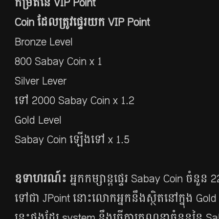
កម្រិតនៃ VIP Point
Coin ដែលត្រូវ​ផ្ទេរយក​ VIP Point
Bronze Level ចន្លោ
800 Sabay Coin x 1
Silver Lever ចន្ល
ទៅ 2000 Sabay Coin x 1.2
Gold Level ចាប់
Sabay Coin ឡើងទៅ x 1.5
ឧទាហរណ៍​៖
អ្នក​កម្សាន្ត​ផ្ទេរ​ Sabay Coin ចំនួ
ទៅជា JPoint នោះលោកអ្នកនឹងស្ថិត​នៅ​ក្នុង​​ Gold Le
នេះ​ផង​ដែរ​ system នឹង​ធ្វើការ​គណនា​ចំនួន​នៃ​