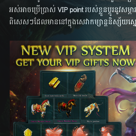
អស់​អាច​ប្រើ​ប្រាស់​
VIP point
របស់​ខ្លួន​ប្តូរ​នូវ​សម្ភា
ពិសេស​ៗ​ដែល​មាន​នៅ​ក្នុង​សេវា​កម្សាន្ត​និស្ស័យ​ស្នេ