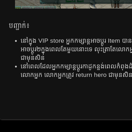
បញ្ជាក់៖
នៅក្នុង​ VIP store អ្នក​កម្សាន្ត​អាច​ប្តូរ​​ Item បាន​
អាច​ប្តូរ​២ក្នុង​ពេល​តែ​មួយ​នោះ​ទេ​ លុះ​ត្រា​តែ​លោក​អ្
ជាមុន​សិន​​​
នៅ​ពេល​ដែល​អ្នក​កម្សាន្ត​ប្តូរ​កាដូ​កន្លង់​ពេល​កំពុង​
លោក​អ្នក​ លោក​អ្នក​ត្រូវ​ return hero ជា​មុន​សិន