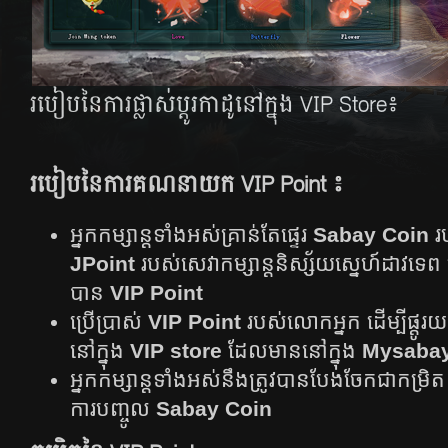
របៀប​នៃ​ការ​ផ្លាស់​ប្តូរ​កាដូ​នៅ​ក្នុង​ VIP​ Store៖
របៀប​នៃ​ការ​គណនាយក​ VIP Point ៖
អ្នក​កម្សាន្ត​ទាំង​អស់​គ្រាន់​តែ​ផ្ទេរ​
Sabay Coin
រប
JPoint​
របស់​សេវា​កម្សាន្ត​និស្ស័យ​ស្នេហ៍​ដាវ​ទេ
បាន​
VIP Point
ប្រើប្រាស់
VIP Point
របស់លោកអ្នក ដើម្បីផ្តូរយ
នៅ​ក្នុង​
VIP store
ដែល​មាន​នៅ​ក្នុង​
Mysaba
អ្នក​កម្សាន្ត​ទាំង​អស់​នឹង​ត្រូវ​បាន​បែង​ចែក​ជា​កម្រិត​
ការ​បញ្ចូល​
Sabay Coin