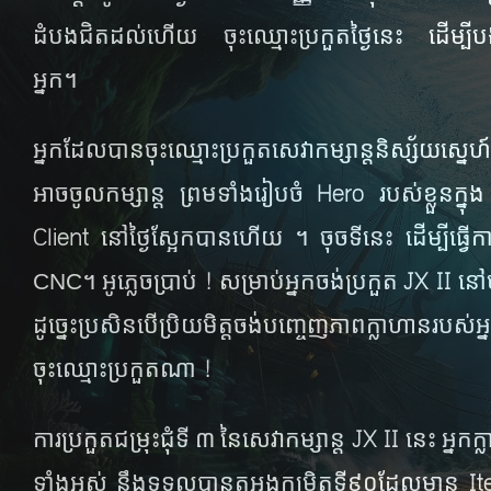
ដំបង​ជិត​ដល់​ហើយ ចុះ​ឈ្មោះ​ប្រកួត​ថ្ងៃ​នេះ ដើម្បី​បង្
អ្នក។
អ្នក​ដែល​បាន​ចុះ​ឈ្មោះ​ប្រកួត​សេវា​កម្សាន្ត​និស្ស័យ​ស្ន
Hero
អាច​ចូល​កម្សាន្ត​ ព្រម​ទាំង​រៀប​ចំ
របស់​ខ្លួន​ក្នុ
Client ​
នៅ​ថ្ងៃ​ស្អែក​បាន​ហើយ​ ។
ចុច​ទី​នេះ​ ដើម្បី​
!
JX II
CNC
។ អូ​ភ្លេច​ប្រាប់
សម្រាប់​អ្នក​ចង់​ប្រកួត
នៅ​
ដូច្នេះ​ប្រសិនបើ​ប្រិយមិត្ត​ចង់​បញ្ចេញ​ភាព​ក្លាហាន​របស់​
!
ចុះ​ឈ្មោះ​ប្រកួត​ណា
JX II​
ការ​ប្រកួត​ជម្រុះ​ជុំ​ទី ៣ នៃ​សេវា​កម្សាន្ត​
នេះ​ អ្នក​
I
ទាំង​អស់​ នឹង​ទទួល​បាន​តួអង្គ​កម្រិត​ទី៩០ដែល​មាន​