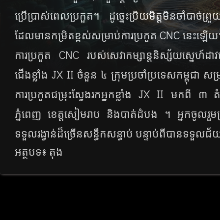
ប្រើប្រាស់​ពេល​ប្រកួត។ ដូច្នេះ​ប្រិយមិត្ត​មិន​ចាំ​បាច់​ព្រ
CNC
ដែល​មាន​កម្រិត​ខ្ពស់​សម្រាប់​ការ​ប្រកួត​
នេះ​ឡើយ
CNC
ការ​ប្រកួត​
របស់​សេវា​កម្សាន្ត​និស្ស័យ​ស្នេហ៍​ដាវ​
JX II
ជើង​ខ្លាំង​
ចំនួន ៤ ក្រុម​ប្រចាំ​ប្រទេស​កម្ពុជា សម្
JX II
ការ​ប្រកួត​ជម្រុះ​ស្វែង​រក​អ្នក​ខ្លាំង​
មក​ពី​ ៣ តំប
ភ្នំពេញ ខេត្ត​សៀមរាប និង​បាត់ដំបង ។ អ្នក​ចូល​រួម​ប្
ទទួល​រង្វាន់​ដ៏​ច្រើន​សន្ធឹក​សន្ធាប់​ បន្ទាប់​ពី​បាន​ទទួល​ជ
អត្ថបទ៖ តុង