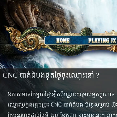
CNC បាត់​ដំបង​ផុត​ថ្ងៃ​ចុះ​ឈ្មោះ​នៅ ?
ឱកាស​មាន​តែ​មួយ​ថ្ងៃ​ទៀត​ប៉ុណ្ណោះ​សម្រាប់​អ្នក​ក្លាហាន​
CNC
JX
ឈ្មោះ​ប្រកួត​វគ្គ​ជម្រុះ​
បាត់​ដំបង ប៉ុន្តែ​សម្រាប់
តែ​បន្ត​រហូត​ដល់​ថ្ងៃ​ទី ២០ ខែ​កញ្ញា​ ខាង​មុខ​នេះ។ ឆាក​​ប្រ