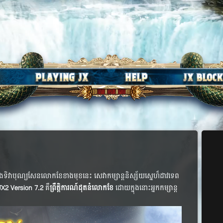
ក្នុង​ទិវា​បុណ្យ​សែន​លោក​ខែ​ខាង​មុខ​នេះ​ សេវា​កម្សាន្ត​និស្ស័យ​ស្នេហ៏​ដាវ​ទេព​
JX2 Version 7.2
គឺ​
ព្រឹត្តិការណ៍​ដុត​នំ​លោក​ខែ​
ដោយ​​​ក្នុង​​​នោះ​អ្នក​កម្សាន្ត​