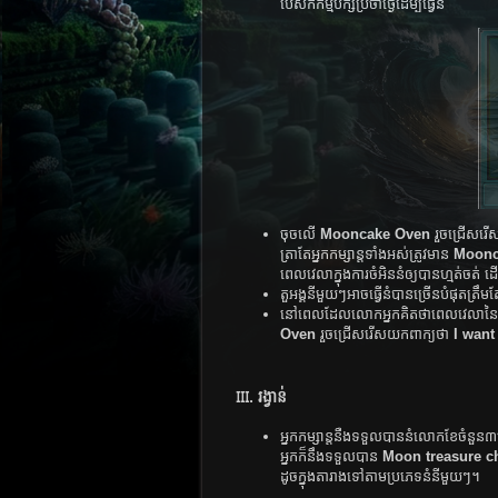
បេសកកម្ម​បក្ស​ប្រចាំ​ថ្ងៃ​​ដើម្បី​ធ្វើ​នំ
ចុច​លើ ​
Mooncake Oven
​ រួច​ជ្រើស​រើ
ត្រា​តែ​អ្នក​កម្សាន្ត​ទាំង​អស់​ត្រូវ​មាន​
Moonc
ពេល​វេលា​ក្នុង​ការ​ចំអិន​​នំ​ឲ្យ​បាន​ហ្មត់​ចត់​ ដើម
តួអង្គ​នីមួយ​ៗ​អាច​ធ្វើ​នំ​បាន​ច្រើន​បំផុត​ត្រឹម​តែ
នៅ​ពេល​ដែល​លោក​អ្នក​គិត​ថា​ពេល​វេលា​នៃ​ការ
Oven
រួច​ជ្រើស​រើស​យក​​ពាក្យ​ថា
I want
III. រង្វាន់​
អ្នក​កម្សាន្ត​នឺង​ទទួល​បាន​នំ​លោក​ខែ​ចំនួន
អ្នក​ក៏​នឹង​ទទួល​បាន​
Moon treasure c
ដូច​ក្នុង​តា​រាង​ទៅ​តាម​ប្រភេទ​នំ​នីមួយ​ៗ។