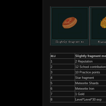
ល.រ
Slightly fragment m
1
2 Reputation
2
12 School contribution
3
10 Practice points
4
Star fragment
5
Meteorite Shards
6
Meteorite Iron
7
1 Gold
8
Level*Level*30 exp