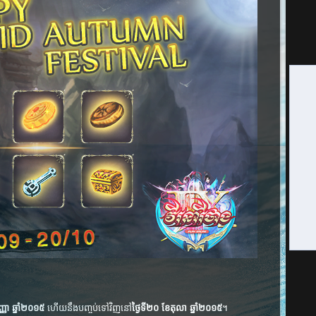
្ញា ឆ្នាំ​២០១៥
ហើយនឹងបញ្ចប់ទៅវិញនៅ
ថ្ងៃទី២០ ខែតុលា ឆ្នាំ២០១៥
។