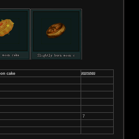
oon cake
រយះពេល​
7