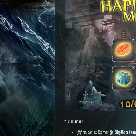
I. រយៈ​ពេល
ព្រឹត្តិការណ៍នេះនឹងចាប់ផ្តើមពី
ថ្ងៃទី១០ ខែកញ