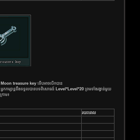
​
Moon treasure key
ទើប​អាច​បើក​បាន​
អ្នក​​កម្សាន្ត​​នឹង​​ទទួល​​បាន​​បទ​​ពិសោធន៍​​
Level*Level*20 ​​
ព្រម​​ទាំង​​រង្វាន់​​មួយ​​
​ក្រោម​​៖
រយះពេល​