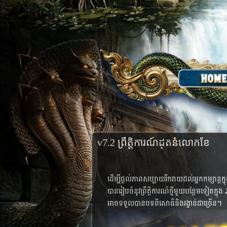
v7.2 ព្រឹត្តិការណ៍ដុតនំលោកខែ
ដើម្បី​ផ្តល់​ភាព​​សប្បាយ​រីក​រាយ​ដល់​អ្នក​កម្សាន្ត
បាន​រៀប​ចំ​នូវ​ព្រឹត្តិ​ការណ៍​ថ្មី​មួយ​​បន្ថែម​ទៀតក្នុង
អាច​ទទួល​បាន​បទ​ពិសោធ៏​និង​រង្វាន់​ជា​ច្រើន​​។