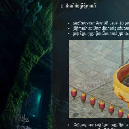
II. ដំណើរនៃព្រឹត្តិការណ៍
តួអង្គ​ដែល​មាន​កម្រិត​ចាប់​ពី Level 10 ចូល​ប
ព្រឹត្តិការណ៍​នេះ​បើក​ជា​រៀង​រាល់​ថ្ងៃ​ន
តួអង្គ​នីមួយ​ៗ​ត្រូវ​ធ្វើ​ដំណើរ​មក​​កាន់​ក្រុង
ដើម្បី​ចូល​រួម​បាន​​​តួអង្គ​នីមួយ​ៗ​តម្រូវ​ឱ្យ​មាន​