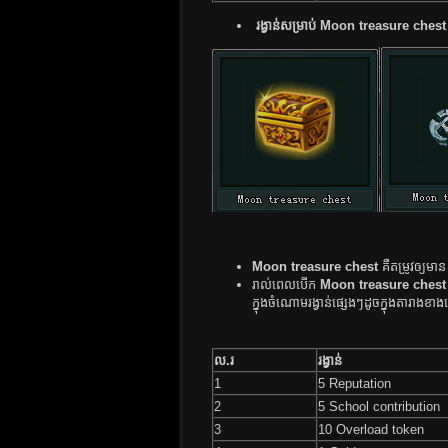
រង្វាន់​សម្រាប់​ Moon treasure chest
Moon treasure chest
គឺតម្រូវ​ឲ្យ​មាន
រាល់​​ពេល​​បើក​​
Moon​ treasure​ chest​
ក្នុង​​ចំណោម​​រង្វាន់​​ផ្សេង​​​ៗ​​ដូច​​ក្នុង​​តា​រាង​​ខាង​
ល.រ
រង្វាន់​
1
5 Reputation
2
5 School contribution
3
10 Overload token