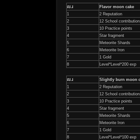
ល.រ
Flavor moon cake
1
2 Reputation
2
12 School contribution
3
10 Practice points
4
Star fragment
5
Meteorite Shards
6
Meteorite Iron
7
1 Gold
8
Level*Level*200 exp
ល.រ
Slightly burn moon 
1
2 Reputation
2
12 School contribution
3
10 Practice points
4
Star fragment
5
Meteorite Shards
6
Meteorite Iron
7
1 Gold
8
Level*Level*100 exp