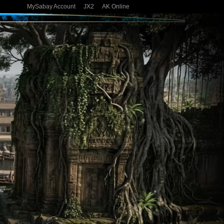
MySabay Account
JX2
AK Online