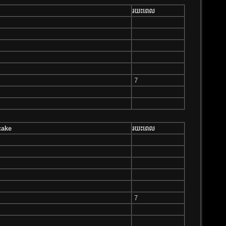
រយះពេល​
7
cake
រយះពេល​
7