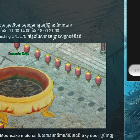
ក្ស​រួច​ទើប​អាច​ចូល​រួម​ជាមួយ​ព្រឹត្តិការណ៍​នេះ​បាន​
ៅ​វេលា​ម៉ោង 11:00-14:00 និង 18:00-21:00
 BianJing 175/175​ កន្លែង​ដែល​មាន​​​ចង្ក្រាន​សម្រាប់​ចំអិន​​នំ​
Mooncake material
ដែល​បាន​មក​ពី​ការ​ដាំ​ដើម​ឈើ​
Sky door
ឬ​​បំពេញ​