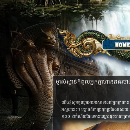
ម្ចាស់​រង្វាន់​កំពូល​អ្នក​ក្លាហាន​នគរថ
យើងខ្ងុំ​​សូម​ចូល​រួម​អប​អរ​សា​ទរ​ដល់​អ្នក​ក្លាហា​​
អស្ចារ្យនេះ​។​ បន្ទាប់​ពី​ការប្រកួត​ប្រជែង​​​អស
១០០ នាក់​ហើយ​ដែល​មាន​ឈ្មោះ​​ដូច​ខាង​ក្រោម