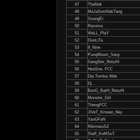
47
ThaNok
48
MaJaSomNakTang
49
SoungEr
50
Razorsa
51
WeLL_PlaY
52
OunLiTa
53
9_Nine
54
PunqMourn_Saoy
55
Gang5ter_ReturN
56
HeaSna..FCC
57
Dai.Tomlus.Mek
58
Dj….
59
BonG_BatH_ReturN
60
Monster_Girl
61
ThengFCC
62
JiVeT_Kmean_Ney
63
YanGFaN
64
RikimaruSZ
65
Staff_KoMSoT