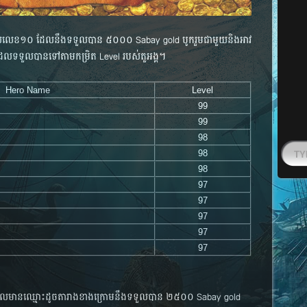
១ ដល់​លេខ​១០ ដែល​នឹង​ទទួល​បាន ៥០០០ Sabay gold បូក​រួម​ជា​មួយ​និង​អាវ​
ែម​ដែល​ទទួល​បាន​ទៅ​តាម​កម្រិត​ Level របស់​តួអង្គ​។
Hero Name
Level
99
99
98
98
98
97
97
97
97
97
១០០​ដែល​មាន​ឈ្មោះ​ដូច​តារាង​ខាង​ក្រោមនឹង​ទទួល​បាន​ ២៥០០ Sabay gold