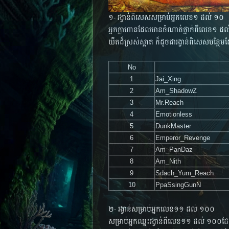
១- រង្វាន់ពិសេសសម្រាប់អ្នក​​លេខ​១​ ដល់​ ១០
​អ្នក​ក្លាហាន​ដែល​មាន​ចំណាត់​ថ្នាក់​ពី​លេខ​
យឺត​ដ៏​ស្រស់​ស្អាត​ ក៏​ដូច​ជា​រង្វាន់​ពិសេស​បន្ថ
No
1​
Jai_Xing
2
Am_ShadowZ
3
Mr.Reach
4
Emotionless
5
DunkMaster
6
Emperor_Revenge
7
Am_PanDaz
8
Am_Nith
9
Sdach_Yum_Reach
10
PpaSsingGunN
២- រង្វាន់សម្រាប់អ្នក​​លេខ​១១​ ដល់​ ១០០
សម្រាប់​អ្នក​​ឈ្នះ​រង្វាន់​ពី​លេខ​១១​ ដល់​ 