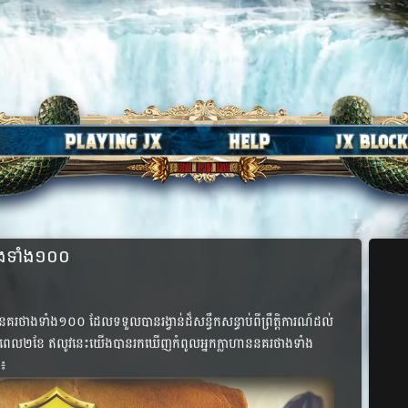
ាង​ទាំង​១០០​
ន​នគរ​ថាង​ទាំង​១០០​ ដែល​ទទួល​បាន​រង្វាន់​ដ៏​សន្ធឹក​សន្ធាប់​ពី​ព្រឹត្តិការណ៍​ដល់​
់​រយៈពេល​២ខែ​ ឥលូវ​នេះ​យើង​បាន​រក​ឃើញ​កំពូល​អ្នក​ក្លាហាន​នគរ​ថាង​ទាំង​
​៖