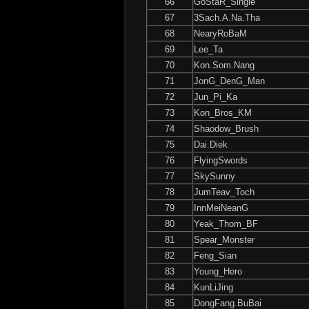
66
GoStaR_Single
67
3Sach.A.Na.Tha
68
NearyRoBaM
69
Lee_Ta
70
Kon.Som.Nang
71
JonG_DenG_Man
72
Jun_Pi_Ka
73
Kon_Bros_KM
74
Shaodow_Brush
75
Dai.Diek
76
FlyingSwords
77
SkySunny
78
JumTeav_Toch
79
InnMeiNeanG
80
Yeak_Thom_BF
81
Spear_Monster
82
Feng_Sian
83
Young_Hero
84
KunLiJing
85
DongFang.BuBai