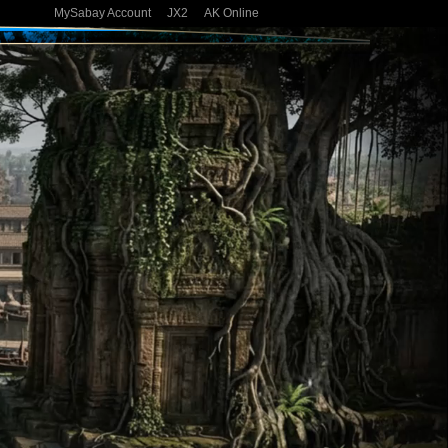
MySabay Account
JX2
AK Online