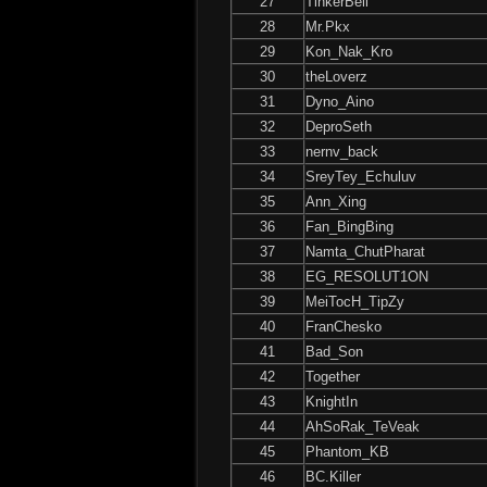
27
TinkerBell
28
Mr.Pkx
29
Kon_Nak_Kro
30
theLoverz
31
Dyno_Aino
32
DeproSeth
33
nernv_back
34
SreyTey_Echuluv
35
Ann_Xing
36
Fan_BingBing
37
Namta_ChutPharat
38
EG_RESOLUT1ON
39
MeiTocH_TipZy
40
FranChesko
41
Bad_Son
42
Together
43
KnightIn
44
AhSoRak_TeVeak
45
Phantom_KB
46
BC.Killer