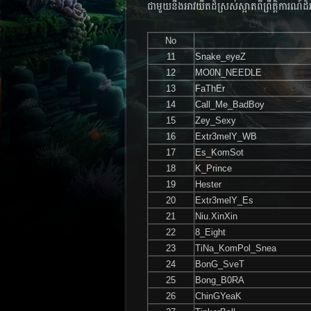
ជា​មួយ​នឹង​អាវ​យឺត​ដ៏​ស្រស់​ស្អាត​ពី​ព្រឹត្តិការណ៍​ដ៏​
No
11
Snake_eyeZ
12
MO0N_NEEDLE
13
FaThEr
14
Call_Me_BadBoy
15
Zey_Sexy
16
Extr3melY_WB
17
Es_KomSot
18
K_Prince
19
Hester
20
Extr3melY_Es
21
Niu.XinXin
22
8_Eight
23
TiNa_KomPol_Snea
24
BonG_SveT
25
Bong_B0RA
26
ChinGYeaK