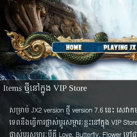
Items ថ្មីនៅក្នុង​ VIP Store
សម្រាប់ ​JX2 version ថ្មី​ version 7.6 នេះ​ សេវា​កម្ស
ទេព​នឹង​ធ្វើ​ការ​ផ្លាស់​ប្តូរ​សម្ភារៈខ្លះនៅ​ក្នុង​​ VIP St
ផ្លាស់​ប្តូរ​សម្ភារៈ​បី​គឺ​ Love, Butterfly, Flower ទ