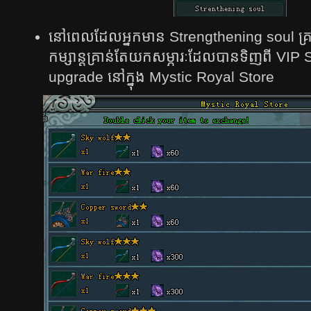
នៅ​ពេល​ដែល​អ្នក​មាន​ Strengthening soul គ្រប់​
កម្សាន្ត​គ្រាន់​តែ​យក​សម្ភារៈ​ដែល​បាន​ទិញ​ពី​ VIP S
upgrade នៅក្នុង​ Mystic Royal Store