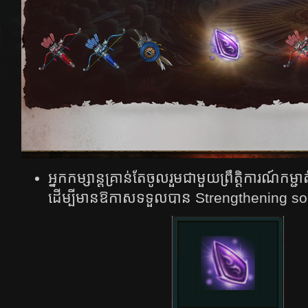
អ្នក​កម្សាន្ត​គ្រាន់​តែ​ចូល​រួម​ជា​មួយ​ព្រឹត្តិការណ៍​ក
ដើម្បី​មាន​ឱកាស​ទទួល​បាន​ Strengthening so