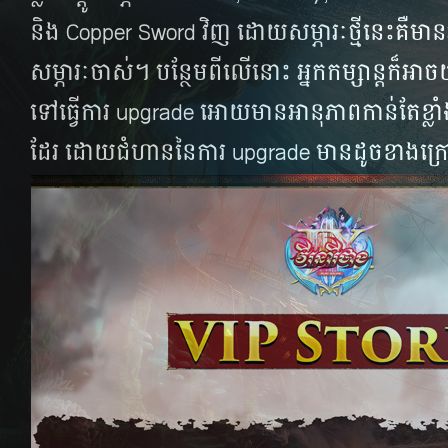
និង​ Copper Sword វិញ​ ដោយ​សម្ភារៈថ្មី​​នេះ​គឺ​មាន​
សម្ភារៈ​ចាស់​។​ បន្ថែម​ពី​លើ​នោះ​ អ្នក​កម្សាន្ត​ក៏​អាច​យ
ទៅ​ធ្វើ​ការ​ upgrade អោយ​មាន​អានុភាព​កាន់​តែ​ខ្ល
ដែរ​ ដោយ​ជំ​ហាន​នៃ​ការ​ upgrade មាន​ដូច​ខាង​ក្រ