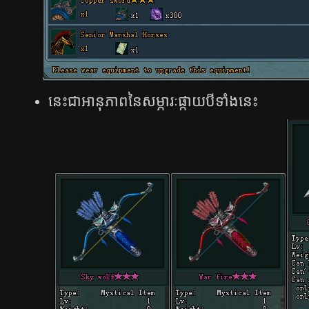
នេះ​ជា​អានុភាព​​នៃ​សម្ភារៈ​ផ្កាយ​បី​ទាំង​នេះ​