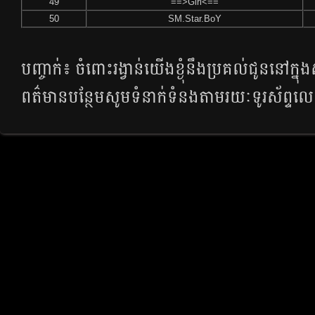
49
==>Girl<==
50
SM.Star.BoY
បញ្ចាក់៖​​ ចំពោះ​រង្វាន់​​យើង​​ខ្ងុំ​​​នឹង​​ប្រគល់​​ជូន​​នៅ​​ក្នុ
ពត៌មាន​​បន្ថែម​​សូម​​ទំនាក់​ទំនង​​តាម​​រយៈ​​ទូរស័ព្ទ​ល