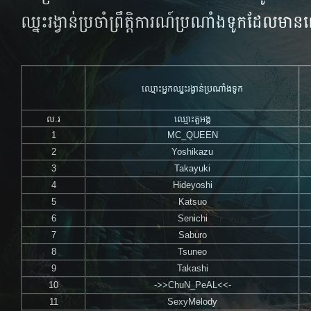
ឈ្នះ​រង្វាន់​ប្រចាំ​ព្រឹត្តិការណ៍​ប្រណាំង​ទូក​ដែល​មាន
ឈ្មោះអ្នកឈ្នះ​រង្វាន់​ប្រណាំង​ទូក​
ល.រ
ឈ្មោះតួអង្គ
1
MC_QUEEN
2
Yoshikazu
3
Takayuki
4
Hideyoshi
5
Katsuo
6
Senichi
7
Saburo
8
Tsuneo
9
Takashi
10
->>ChuN_PeAL<<-
11
SexyMelody