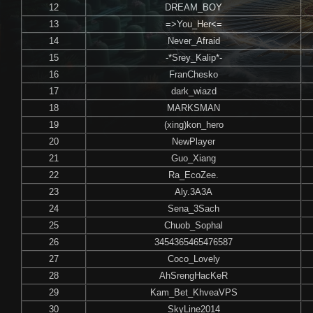
12
DREAM_BOY
13
=>You_Her<=
14
Never_Afraid
15
-*Srey_Kalip*-
16
FranChesko
17
dark_wiazd
18
MARKSMAN
19
(xing)kon_hero
20
NewPlayer
21
Guo_Xiang
22
Ra_EcoZee.
23
Aly.3A3A
24
Sena_3Sach
25
Chuob_Sophal
26
3454365465476587
27
Coco_Lovely
28
AhSrengHacKeR
29
Kam_Bet_KhveaVPS
30
SkyLine2014