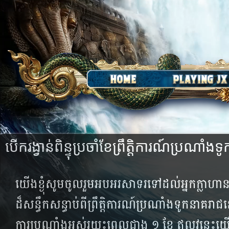
បើក​រង្វាន់​ពិន្ទុ​ប្រចាំ​ខែ​ព្រឹត្តិការណ៍ប្រណាំងទូ
យើង​ខ្ងុំ​សូម​ចូល​រួម​អបអរ​សាទរ​ទៅ​ដល់​អ្នក​ក្លាហាន
ដ៏​សន្ធឹក​សន្ធាប់​ពី​ព្រឹត្តិការណ៍​ប្រណាំងទូក​នាគរាជ​នេះ
ការ​ប្រណាំង​អស់​រយះ​ពេល​ជាង​ ១ ខែ​ ឥលូវ​នេះ​យើ