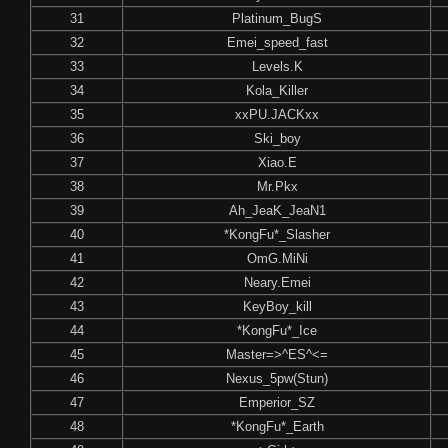
31
Platinum_BugS
32
Emei_speed_fast
33
Levels.K
34
Kola_Killer
35
xxPU.JACKxx
36
Ski_boy
37
Xiao.E
38
Mr.Pkx
39
Ah_JeaK_JeaN1
40
*KongFu*_Slasher
41
OmG.MiNi
42
Neary.Emei
43
KeyBoy_kill
44
*KongFu*_Ice
45
Master=>^ES^<=
46
Nexus_5pw(Stun)
47
Emperior_SZ
48
*KongFu*_Earth